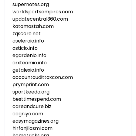
supernotes.org
worldsportsempires.com
updatecentral360.com
katamastah.com
zqscore.net
aseleraio.info
asticio.info
egardenio.info
arxteamio.info
getalexio.info
accountaudittaxcon.com
prymprint.com
sportkeeda.org
besttimespend.com
careandcure.biz
cogniyo.com
easymagazines.org
hirfanjilasmi.com
hometricks.org