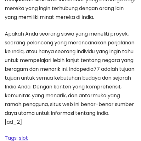
mereka yang ingin terhubung dengan orang lain
yang memiliki minat mereka di India.
Apakah Anda seorang siswa yang meneliti proyek,
seorang pelancong yang merencanakan perjalanan
ke India, atau hanya seorang individu yang ingin tahu
untuk mempelajari lebih lanjut tentang negara yang
beragam dan menarik ini, Indopedia77 adalah tujuan
tujuan untuk semua kebutuhan budaya dan sejarah
India Anda. Dengan konten yang komprehensif,
komunitas yang menarik, dan antarmuka yang
ramah pengguna, situs web ini benar-benar sumber
daya utama untuk informasi tentang India.
[ad_2]
Tags:
slot