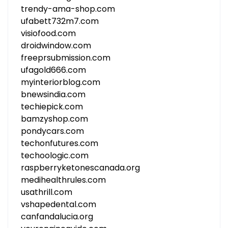
trendy-ama-shop.com
ufabett732m7.com
visiofood.com
droidwindow.com
freeprsubmission.com
ufagold666.com
myinteriorblog.com
bnewsindia.com
techiepick.com
bamzyshop.com
pondycars.com
techonfutures.com
techoologic.com
raspberryketonescanada.org
medihealthrules.com
usathrill.com
vshapedental.com
canfandalucia.org