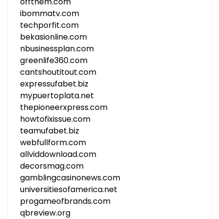
offthem.com
ibommatv.com
techporfit.com
bekasionline.com
nbusinessplan.com
greenlife360.com
cantshoutitout.com
expressufabet.biz
mypuertoplata.net
thepioneerxpress.com
howtofixissue.com
teamufabet.biz
webfullform.com
allviddownload.com
decorsmag.com
gamblingcasinonews.com
universitiesofamerica.net
progameofbrands.com
qbreview.org