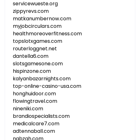
servicewueste.org
zippyrevs.com
matkanumbernow.com
myjobcirculars.com
healthmoreoverfitness.com
topslotxgames.com
routerloggnet.net
dantella6.com
slotsgamesone.com
hispinzone.com
kalyanbazarnights.com
top-online-casino-usa.com
honghuidoor.com
flowingtravel.com
nineniki.com
brandiospecialists.com
medicalcare7.com
adtennaball.com
nabzah.com