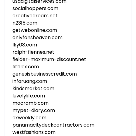
usadigitalservices.com
socialhoppers.com
creativedream.net
n2315.com
getwebonline.com
onlyfansheaven.com
lky08.com
ralph-fiennes.net
fielder-maximum-discount.net
fitfllex.com
genesisbusinesscredit.com
inforuang.com
kindsmarket.com
luvelylife.com
macramb.com
mypet-diary.com
oxweekly.com
panamacitydeckcontractors.com
westfashions.com