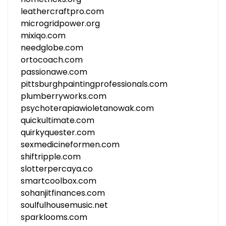
leathercraftpro.com
microgridpower.org
mixiqo.com
needglobe.com
ortocoach.com
passionawe.com
pittsburghpaintingprofessionals.com
plumberryworks.com
psychoterapiawioletanowak.com
quickultimate.com
quirkyquester.com
sexmedicineformen.com
shiftripple.com
slotterpercaya.co
smartcoolbox.com
sohanjitfinances.com
soulfulhousemusic.net
sparklooms.com