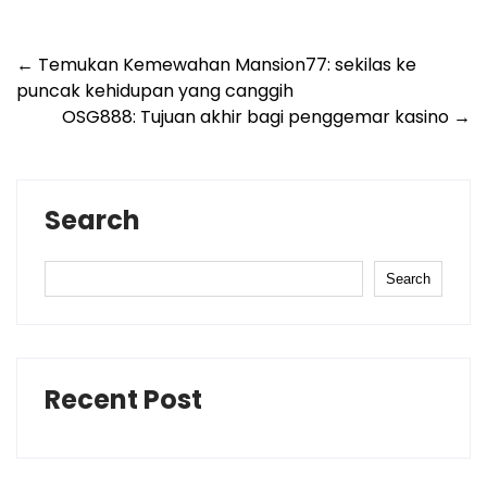
Post
←
Temukan Kemewahan Mansion77: sekilas ke
puncak kehidupan yang canggih
navigation
OSG888: Tujuan akhir bagi penggemar kasino
→
Search
Search
Recent Post