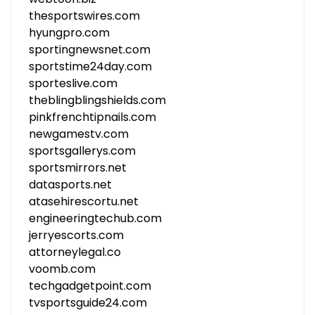
thesportswires.com
hyungpro.com
sportingnewsnet.com
sportstime24day.com
sporteslive.com
theblingblingshields.com
pinkfrenchtipnails.com
newgamestv.com
sportsgallerys.com
sportsmirrors.net
datasports.net
atasehirescortu.net
engineeringtechub.com
jerryescorts.com
attorneylegal.co
voomb.com
techgadgetpoint.com
tvsportsguide24.com