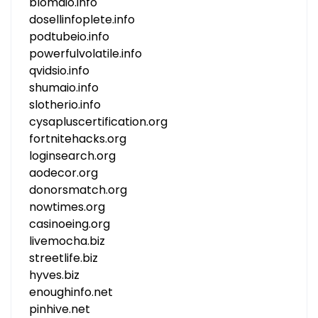
blomaio.info
dosellinfoplete.info
podtubeio.info
powerfulvolatile.info
qvidsio.info
shumaio.info
slotherio.info
cysapluscertification.org
fortnitehacks.org
loginsearch.org
aodecor.org
donorsmatch.org
nowtimes.org
casinoeing.org
livemocha.biz
streetlife.biz
hyves.biz
enoughinfo.net
pinhive.net