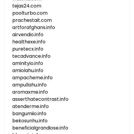
tejas24.com
poolturbo.com
prachestait.com
artforafghans.info
airvendio.info
healthexe.info
puretecx.info
tecadvance.info
aminityio.info
amiolahu.info
ampacheme.info
ampullahu.info
aromaxme.info
asserthatecontrast.info
atenderme.info
bangumiio.info
bekosunhu.info
beneficialgrandiose.info