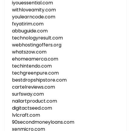
iyouessential.com
withloveamity.com
youlearncode.com
fxyatirim.com
abbuguide.com
technologyresult.com
webhostingoffers.org
whatszow.com
ehomeamerca.com
techintendo.com
techgreenpure.com
bestdropshipstore.com
cartelreviews.com
surfsway.com
nailartproduct.com
digitactseed.com
lvlcraft.com
90secondmoneyloans.com
xenmicro.com