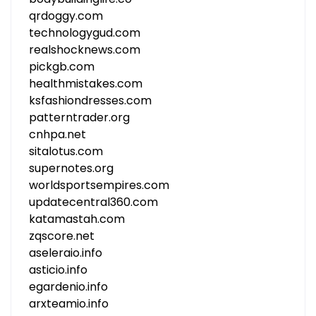
qrdoggy.com
technologygud.com
realshocknews.com
pickgb.com
healthmistakes.com
ksfashiondresses.com
patterntrader.org
cnhpa.net
sitalotus.com
supernotes.org
worldsportsempires.com
updatecentral360.com
katamastah.com
zqscore.net
aseleraio.info
asticio.info
egardenio.info
arxteamio.info