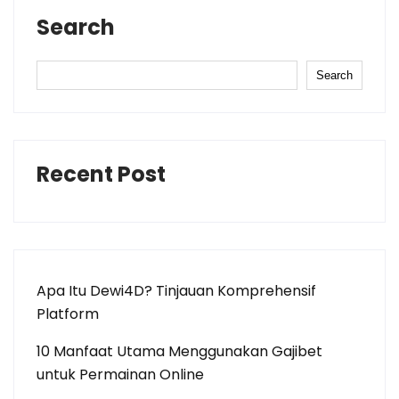
Search
Search
Recent Post
Apa Itu Dewi4D? Tinjauan Komprehensif
Platform
10 Manfaat Utama Menggunakan Gajibet
untuk Permainan Online