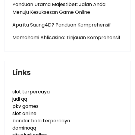
Panduan Utama Majestibet: Jalan Anda
Menuju Kesuksesan Game Online
Apa itu Saung4D? Panduan Komprehensif
Memahami Ahlicasino: Tinjauan Komprehensif
Links
slot terpercaya
judi qq
pkv games
slot online
bandar bola terpercaya
dominoqq