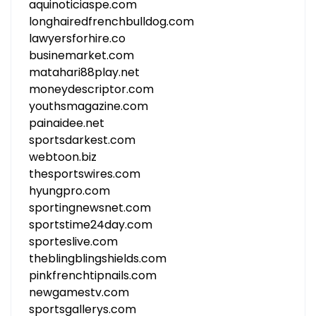
aquinoticiaspe.com
longhairedfrenchbulldog.com
lawyersforhire.co
businemarket.com
matahari88play.net
moneydescriptor.com
youthsmagazine.com
painaidee.net
sportsdarkest.com
webtoon.biz
thesportswires.com
hyungpro.com
sportingnewsnet.com
sportstime24day.com
sporteslive.com
theblingblingshields.com
pinkfrenchtipnails.com
newgamestv.com
sportsgallerys.com