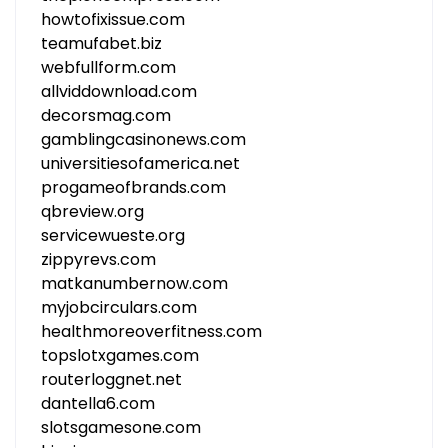
howtofixissue.com
teamufabet.biz
webfullform.com
allviddownload.com
decorsmag.com
gamblingcasinonews.com
universitiesofamerica.net
progameofbrands.com
qbreview.org
servicewueste.org
zippyrevs.com
matkanumbernow.com
myjobcirculars.com
healthmoreoverfitness.com
topslotxgames.com
routerloggnet.net
dantella6.com
slotsgamesone.com