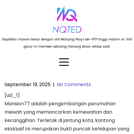
Skip
to
content
Dapatkan maxwin besar dengan slot Mahjong Ways ber-RTP tinggi malam ini. Slot
gacor ini memberi peluang menang besar setiap saat.
September 19, 2025
|
No Comments
Temukan Kemewahan
[ad_1]
Mansion77: sekilas ke puncak
Mansion77 adalah pengembangan perumahan
kehidupan yang canggih
mewah yang memancarkan kemewahan dan
kecanggihan. Terletak di jantung kota, kantong
eksklusif ini merupakan bukti puncak kehidupan yang