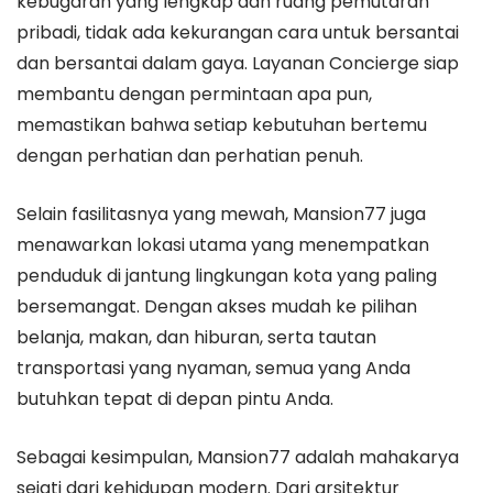
kebugaran yang lengkap dan ruang pemutaran
pribadi, tidak ada kekurangan cara untuk bersantai
dan bersantai dalam gaya. Layanan Concierge siap
membantu dengan permintaan apa pun,
memastikan bahwa setiap kebutuhan bertemu
dengan perhatian dan perhatian penuh.
Selain fasilitasnya yang mewah, Mansion77 juga
menawarkan lokasi utama yang menempatkan
penduduk di jantung lingkungan kota yang paling
bersemangat. Dengan akses mudah ke pilihan
belanja, makan, dan hiburan, serta tautan
transportasi yang nyaman, semua yang Anda
butuhkan tepat di depan pintu Anda.
Sebagai kesimpulan, Mansion77 adalah mahakarya
sejati dari kehidupan modern. Dari arsitektur