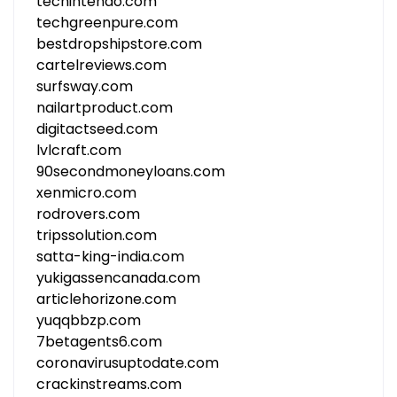
techintendo.com
techgreenpure.com
bestdropshipstore.com
cartelreviews.com
surfsway.com
nailartproduct.com
digitactseed.com
lvlcraft.com
90secondmoneyloans.com
xenmicro.com
rodrovers.com
tripssolution.com
satta-king-india.com
yukigassencanada.com
articlehorizone.com
yuqqbbzp.com
7betagents6.com
coronavirusuptodate.com
crackinstreams.com