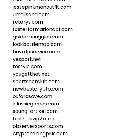
jessepinkmanoutfit.com
umailsend.com
retarys.com
fasterformationcpf.com
goldensnuggles.com
lookbattlemap.com
buyrdpservice.com
yesport.net
tostylo.com
yougetthat.net
sportsnetclub.com
newbestcrypto.com
oxfordsave.com
iclassicgames.com
saung-artikel.com
fasthokivip2.com
observersports.com
cryptominingplus.com