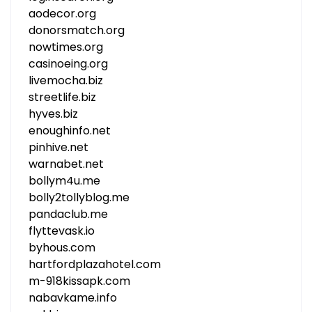
aodecor.org
donorsmatch.org
nowtimes.org
casinoeing.org
livemocha.biz
streetlife.biz
hyves.biz
enoughinfo.net
pinhive.net
warnabet.net
bollym4u.me
bolly2tollyblog.me
pandaclub.me
flyttevask.io
byhous.com
hartfordplazahotel.com
m-918kissapk.com
nabavkame.info