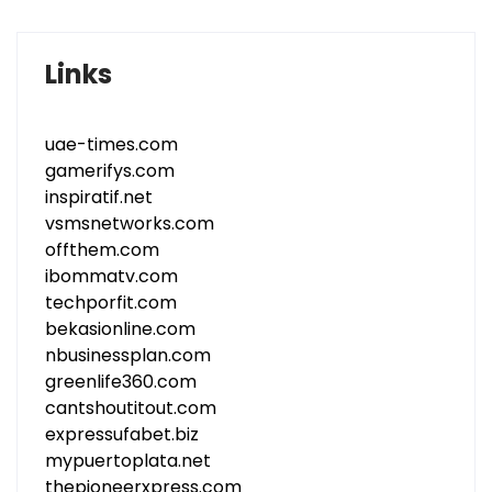
Links
uae-times.com
gamerifys.com
inspiratif.net
vsmsnetworks.com
offthem.com
ibommatv.com
techporfit.com
bekasionline.com
nbusinessplan.com
greenlife360.com
cantshoutitout.com
expressufabet.biz
mypuertoplata.net
thepioneerxpress.com