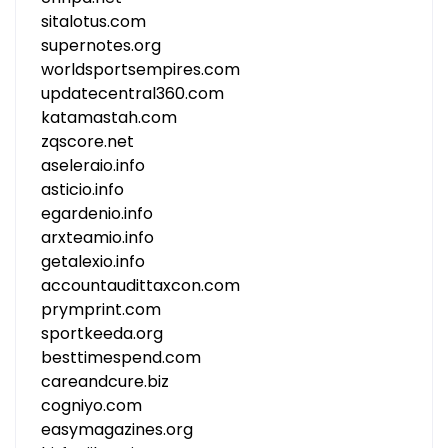
sitalotus.com
supernotes.org
worldsportsempires.com
updatecentral360.com
katamastah.com
zqscore.net
aseleraio.info
asticio.info
egardenio.info
arxteamio.info
getalexio.info
accountaudittaxcon.com
prymprint.com
sportkeeda.org
besttimespend.com
careandcure.biz
cogniyo.com
easymagazines.org