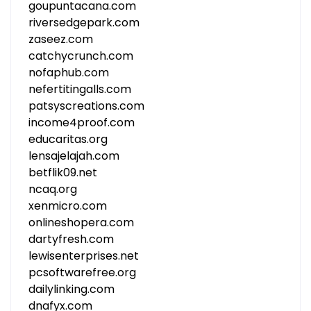
goupuntacana.com
riversedgepark.com
zaseez.com
catchycrunch.com
nofaphub.com
nefertitingalls.com
patsyscreations.com
income4proof.com
educaritas.org
lensajelajah.com
betflik09.net
ncaq.org
xenmicro.com
onlineshopera.com
dartyfresh.com
lewisenterprises.net
pcsoftwarefree.org
dailylinking.com
dnafyx.com