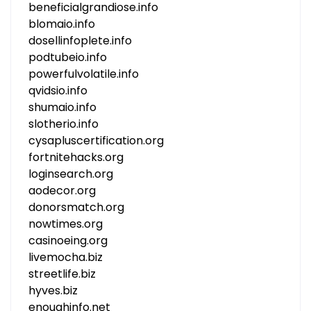
beneficialgrandiose.info
blomaio.info
dosellinfoplete.info
podtubeio.info
powerfulvolatile.info
qvidsio.info
shumaio.info
slotherio.info
cysapluscertification.org
fortnitehacks.org
loginsearch.org
aodecor.org
donorsmatch.org
nowtimes.org
casinoeing.org
livemocha.biz
streetlife.biz
hyves.biz
enoughinfo.net