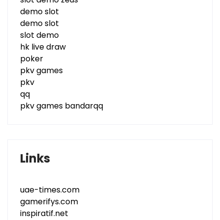
demo slot
demo slot
slot demo
hk live draw
poker
pkv games
pkv
qq
pkv games bandarqq
Links
uae-times.com
gamerifys.com
inspiratif.net