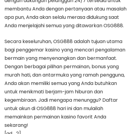
dengan dukungan pelanggan 24/7 tersedia untuk
membantu Anda dengan pertanyaan atau masalah
apa pun, Anda akan selalu merasa didukung saat
Anda menjelajahi semua yang ditawarkan OSG888.
Secara keseluruhan, OSG888 adalah tujuan utama
bagi penggemar kasino yang mencari pengalaman
bermain yang menyenangkan dan bermanfaat.
Dengan berbagai pilihan permainan, bonus yang
murah hati, dan antarmuka yang ramah pengguna,
Anda akan memiliki semua yang Anda butuhkan
untuk menikmati berjam-jam hiburan dan
kegembiraan. Jadi mengapa menunggu? Daftar
untuk akun di OSG888 hari ini dan mulailah
memainkan permainan kasino favorit Anda
sekarang!
[ad_2]