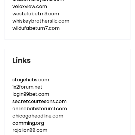
veloxview.com
westufabetm3.com
whiskeybrothersllc.com
wildufabetum7.com
Links
stagehubs.com
1x2forum.net
login99bet.com
secretcourtesans.com
onlinebahisforum1.com
chicagoheadline.com
camming.org
rajalion88.com