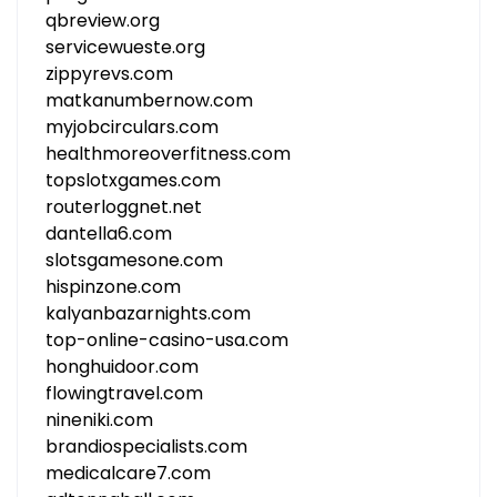
qbreview.org
servicewueste.org
zippyrevs.com
matkanumbernow.com
myjobcirculars.com
healthmoreoverfitness.com
topslotxgames.com
routerloggnet.net
dantella6.com
slotsgamesone.com
hispinzone.com
kalyanbazarnights.com
top-online-casino-usa.com
honghuidoor.com
flowingtravel.com
nineniki.com
brandiospecialists.com
medicalcare7.com