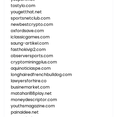
tostylo.com
yougetthat.net
sportsnetclub.com
newbestcrypto.com
oxfordsave.com
iclassicgames.com
saung-artikel.com
fasthokivip2.com
observersports.com
cryptominingplus.com
aquinoticiaspe.com
longhairedfrenchbulldog.com
lawyersforhire.co
businemarket.com
matahari88play.net
moneydescriptor.com
youthsmagazine.com
painaidee.net