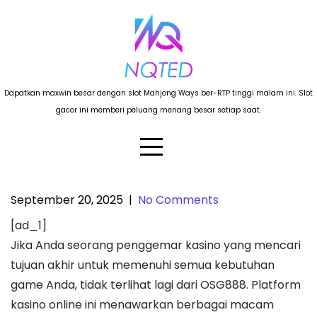
Skip
to
content
Dapatkan maxwin besar dengan slot Mahjong Ways ber-RTP tinggi malam ini. Slot
gacor ini memberi peluang menang besar setiap saat.
September 20, 2025
|
No Comments
OSG888: Tujuan akhir bagi
[ad_1]
penggemar kasino
Jika Anda seorang penggemar kasino yang mencari
tujuan akhir untuk memenuhi semua kebutuhan
game Anda, tidak terlihat lagi dari OSG888. Platform
kasino online ini menawarkan berbagai macam