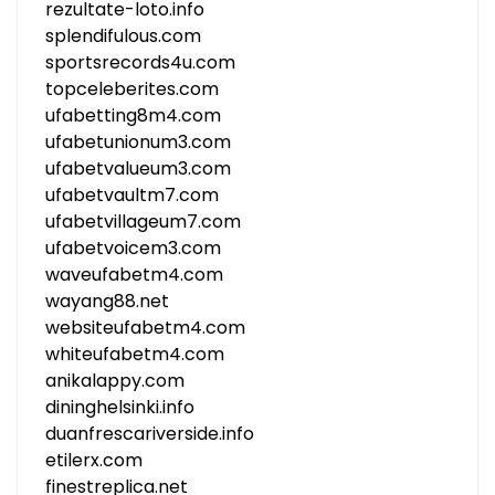
rezultate-loto.info
splendifulous.com
sportsrecords4u.com
topceleberites.com
ufabetting8m4.com
ufabetunionum3.com
ufabetvalueum3.com
ufabetvaultm7.com
ufabetvillageum7.com
ufabetvoicem3.com
waveufabetm4.com
wayang88.net
websiteufabetm4.com
whiteufabetm4.com
anikalappy.com
dininghelsinki.info
duanfrescariverside.info
etilerx.com
finestreplica.net