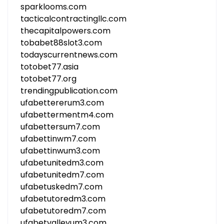
sparklooms.com
tacticalcontractingllc.com
thecapitalpowers.com
tobabet88slot3.com
todayscurrentnews.com
totobet77.asia
totobet77.org
trendingpublication.com
ufabettererum3.com
ufabettermentm4.com
ufabettersum7.com
ufabettinwm7.com
ufabettinwum3.com
ufabetunitedm3.com
ufabetunitedm7.com
ufabetuskedm7.com
ufabetutoredm3.com
ufabetutoredm7.com
ufabetvalleyum3.com