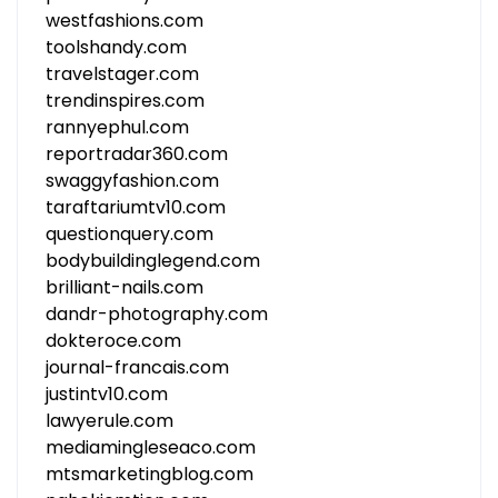
westfashions.com
toolshandy.com
travelstager.com
trendinspires.com
rannyephul.com
reportradar360.com
swaggyfashion.com
taraftariumtv10.com
questionquery.com
bodybuildinglegend.com
brilliant-nails.com
dandr-photography.com
dokteroce.com
journal-francais.com
justintv10.com
lawyerule.com
mediamingleseaco.com
mtsmarketingblog.com