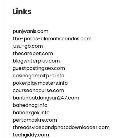
Links
punjwanis.com
the-parcs-clematiscondos.com
jusu-gb.com
thecarepet.com
blogwriterplus.com
guestpostingseo.com
casinogambitpro.info
pokerplaymasters.info
courseoncourse.com
bantinbatdongsan247.com
bahednog.info
bahenxgek.info
pertamaskre.com
threadsvideoandphotodownloader.com
techgiddy.com