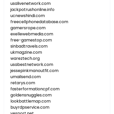
usalivenetwork.com
jackpotrushonline.info
ucnewshindi.com
freecellphonedatabase.com
gamersrope.com
exellewebmedia.com
free-gamestop.com
sinbadtravels.com
ukmagzine.com
wareztech.org
usabestnetwork.com
jessepinkmanoutfit.com
umailsend.com
retarys.com
fasterformationcpf.com
goldensnuggles.com
lookbattlemap.com
buyrdpservice.com
yesport.net