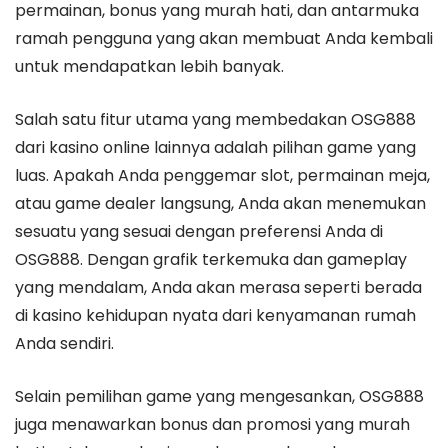
permainan, bonus yang murah hati, dan antarmuka
ramah pengguna yang akan membuat Anda kembali
untuk mendapatkan lebih banyak.
Salah satu fitur utama yang membedakan OSG888
dari kasino online lainnya adalah pilihan game yang
luas. Apakah Anda penggemar slot, permainan meja,
atau game dealer langsung, Anda akan menemukan
sesuatu yang sesuai dengan preferensi Anda di
OSG888. Dengan grafik terkemuka dan gameplay
yang mendalam, Anda akan merasa seperti berada
di kasino kehidupan nyata dari kenyamanan rumah
Anda sendiri.
Selain pemilihan game yang mengesankan, OSG888
juga menawarkan bonus dan promosi yang murah