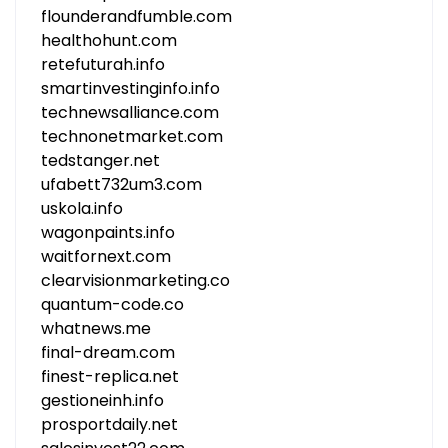
flounderandfumble.com
healthohunt.com
retefuturah.info
smartinvestinginfo.info
technewsalliance.com
technonetmarket.com
tedstanger.net
ufabett732um3.com
uskola.info
wagonpaints.info
waitfornext.com
clearvisionmarketing.co
quantum-code.co
whatnews.me
final-dream.com
finest-replica.net
gestioneinh.info
prosportdaily.net