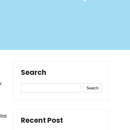
Search
k
Search
-
las
Recent Post