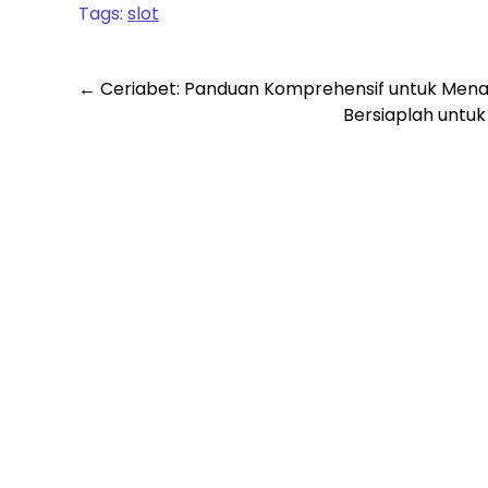
Tags:
slot
Post
←
Ceriabet: Panduan Komprehensif untuk Mena
Bersiaplah untuk
navigation