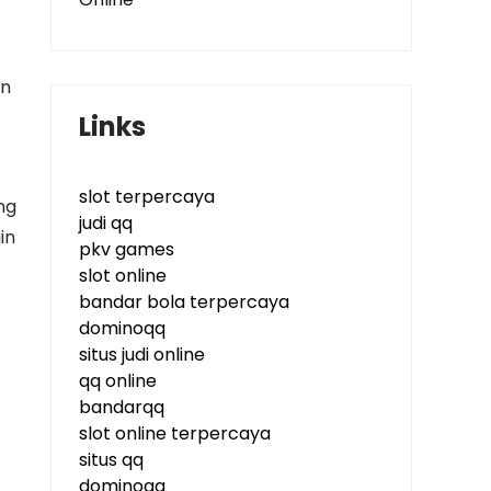
an
Links
slot terpercaya
ng
judi qq
in
pkv games
slot online
bandar bola terpercaya
dominoqq
situs judi online
qq online
bandarqq
slot online terpercaya
situs qq
dominoqq