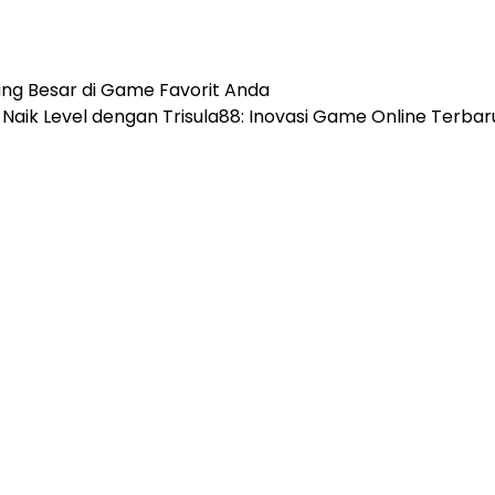
ng Besar di Game Favorit Anda
 Naik Level dengan Trisula88: Inovasi Game Online Terba