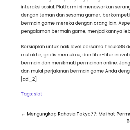
interaksi sosial. Platform ini menawarkan sera
dengan teman dan sesama gamer, berkompetis
bermain game mereka dengan orang lain. Aspek
pengalaman bermain game, menjadikannya leb
Bersiaplah untuk naik level bersama Trisula88 d
mutakhir, grafis memukau, dan fitur-fitur inovat
bermain dan menikmati permainan online. Jangan
dan mulai perjalanan bermain game Anda denga
[ad_2]
Tags:
slot
Post
←
Mengungkap Rahasia Tokyo77: Melihat Perm
B
navigation