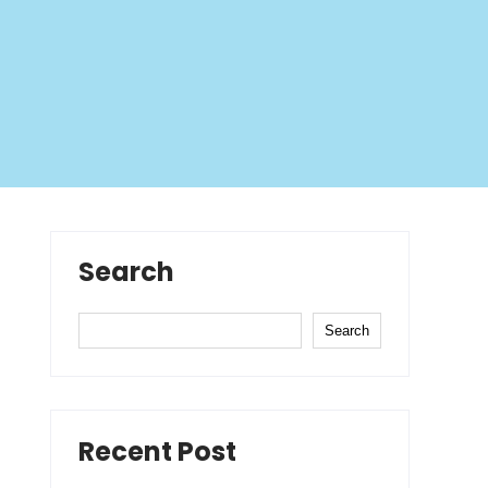
Search
Search
Recent Post