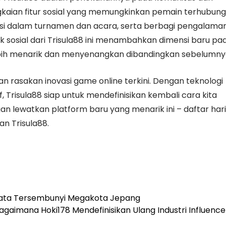
ngkaian fitur sosial yang memungkinkan pemain terhubung
i dalam turnamen dan acara, serta berbagi pengalama
 sosial dari Trisula88 ini menambahkan dimensi baru pa
ih menarik dan menyenangkan dibandingkan sebelumny
an rasakan inovasi game online terkini. Dengan teknologi
if, Trisula88 siap untuk mendefinisikan kembali cara kita
 lewatkan platform baru yang menarik ini – daftar hari 
n Trisula88.
ata Tersembunyi Megakota Jepang
agaimana Hoki178 Mendefinisikan Ulang Industri Influenc