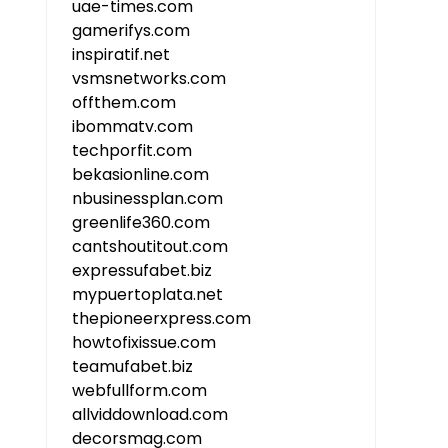
uae-times.com
gamerifys.com
inspiratif.net
vsmsnetworks.com
offthem.com
ibommatv.com
techporfit.com
bekasionline.com
nbusinessplan.com
greenlife360.com
cantshoutitout.com
expressufabet.biz
mypuertoplata.net
thepioneerxpress.com
howtofixissue.com
teamufabet.biz
webfullform.com
allviddownload.com
decorsmag.com