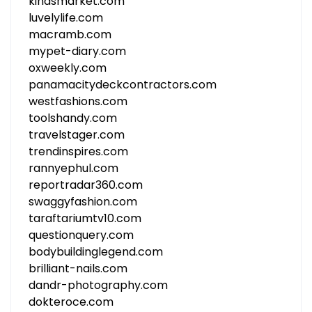
kindsmarket.com
luvelylife.com
macramb.com
mypet-diary.com
oxweekly.com
panamacitydeckcontractors.com
westfashions.com
toolshandy.com
travelstager.com
trendinspires.com
rannyephul.com
reportradar360.com
swaggyfashion.com
taraftariumtv10.com
questionquery.com
bodybuildinglegend.com
brilliant-nails.com
dandr-photography.com
dokteroce.com