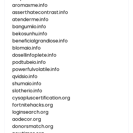
aromaxme.info
asserthatecontrast.info
atenderme.info
bangumiio.info
bekosunhu.info
beneficialgrandiose.info
blomaio.info
dosellinfoplete.info
podtubeio.info
powerfulvolatile.info
qvidsio.info
shumaio.info
slotherio.info
cysapluscertification.org
fortnitehacks.org
loginsearch.org
aodecor.org
donorsmatch.org