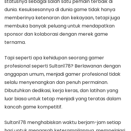
statusnya sebagai salah satu pemain terbaik di
dunia. Kesuksesannya di dunia game tidak hanya
memberinya ketenaran dan kekayaan, tetapi juga
membuka banyak peluang untuk mendapatkan
sponsor dan kolaborasi dengan merek game
ternama.
Tapi seperti apa kehidupan seorang gamer
profesional seperti Sultan178? Berlawanan dengan
anggapan umum, menjadi gamer profesional tidak
selalu menyenangkan dan penuh permainan.
Dibutuhkan dedikasi, kerja keras, dan latihan yang
luar biasa untuk tetap menjadi yang teratas dalam
kancah game kompetitif.
Sultan178 menghabiskan waktu berjam-jam setiap
hari untuk mengasah keterampilannya, mempelajari