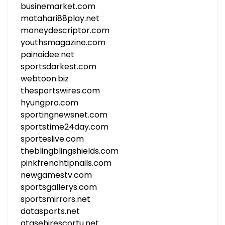
businemarket.com
matahari88play.net
moneydescriptor.com
youthsmagazine.com
painaidee.net
sportsdarkest.com
webtoon.biz
thesportswires.com
hyungpro.com
sportingnewsnet.com
sportstime24day.com
sporteslive.com
theblingblingshields.com
pinkfrenchtipnails.com
newgamestv.com
sportsgallerys.com
sportsmirrors.net
datasports.net
atasehirescortu.net