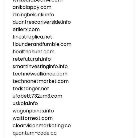
anikalappy.com
dininghelsinki.info
duanfrescariverside.info
etilerx.com
finestreplica.net
flounderandfumble.com
healthohunt.com
retefuturah.info
smartinvestinginfo.info
technewsalliance.com
technonetmarket.com
tedstanger.net
ufabett732um3.com
uskola.info
wagonpaints.info
waitfornext.com
clearvisionmarketing.co
quantum-code.co