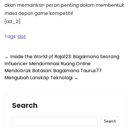
akan memainkan peran penting dalam membentuk
masa depan game kompetitif.
[ad_2]
Tags:
slot
Post
←
Inside the World of Raja123: Bagaimana Seorang
Influencer Mendominasi Ruang Online
navigation
Mendobrak Batasan: Bagaimana Taurus77
Mengubah Lanskap Teknologi
→
Search
Search