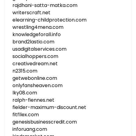
rajdhani-satta-matka.com
writerscraft.net
elearning-childprotection.com
wrestling4mena.com
knowledgeforall.info
brand2lastio.com
usadigitalservices.com
socialhoppers.com
creativedream.net
n2315.com
getwebonline.com
onlyfansheaven.com
lky08.com
ralph-fiennes.net
fielder-maximum-discount.net
fitfllex.com
genesisbusinesscredit.com
inforuang.com