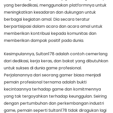
yang berdedikasi, menggunakan platformnya untuk
meningkatkan kesadaran dan dukungan untuk
berbagai kegiatan amal. Dia secara teratur
berpartisipasi dalam acara dan acara amal untuk
memberikan kontribusi kepada komunitas dan
memberikan dampak positif pada dunia.
Kesimpulannya, Sultan178 adalah contoh cemerlang
dari dedikasi, kerja keras, dan bakat yang dibutuhkan
untuk sukses di dunia game profesional.
Perjalanannya dari seorang gamer biasa menjadi
pemain profesional ternama adalah bukti
kecintaannya terhadap game dan komitmennya
yang tak tergoyahkan terhadap keunggulan. Seiring
dengan pertumbuhan dan perkembangan industri
game, pemain seperti Sultan178 tidak diragukan lagi