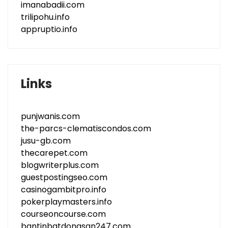
imanabadii.com
trilipohu.info
appruptio.info
Links
punjwanis.com
the-parcs-clematiscondos.com
jusu-gb.com
thecarepet.com
blogwriterplus.com
guestpostingseo.com
casinogambitpro.info
pokerplaymasters.info
courseoncourse.com
bantinbatdongsan247.com