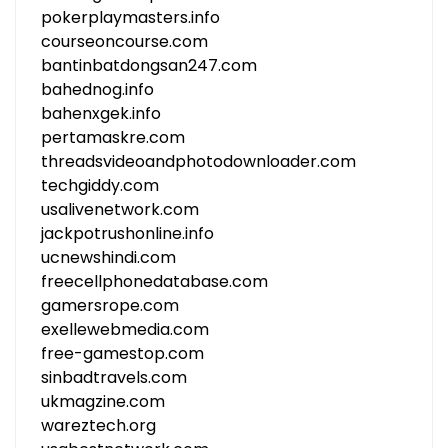
pokerplaymasters.info
courseoncourse.com
bantinbatdongsan247.com
bahednog.info
bahenxgek.info
pertamaskre.com
threadsvideoandphotodownloader.com
techgiddy.com
usalivenetwork.com
jackpotrushonline.info
ucnewshindi.com
freecellphonedatabase.com
gamersrope.com
exellewebmedia.com
free-gamestop.com
sinbadtravels.com
ukmagzine.com
wareztech.org