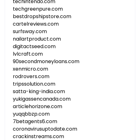
techintendo.com
techgreenpure.com
bestdropshipstore.com
cartelreviews.com
surfsway.com
nailartproduct.com
digitactseed.com
lvlcraft.com
90secondmoneyloans.com
xenmicro.com
rodrovers.com
tripssolution.com
satta-king-india.com
yukigassencanada.com
articlehorizone.com
yuqqbbzp.com
7betagents6.com
coronavirusuptodate.com
crackinstreams.com