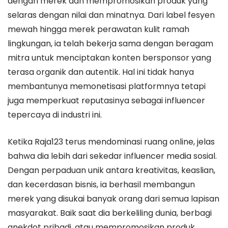
dengan merek dan mempromosikan produk yang
selaras dengan nilai dan minatnya. Dari label fesyen
mewah hingga merek perawatan kulit ramah
lingkungan, ia telah bekerja sama dengan beragam
mitra untuk menciptakan konten bersponsor yang
terasa organik dan autentik. Hal ini tidak hanya
membantunya memonetisasi platformnya tetapi
juga memperkuat reputasinya sebagai influencer
tepercaya di industri ini.
Ketika Raja123 terus mendominasi ruang online, jelas
bahwa dia lebih dari sekedar influencer media sosial.
Dengan perpaduan unik antara kreativitas, keaslian,
dan kecerdasan bisnis, ia berhasil membangun
merek yang disukai banyak orang dari semua lapisan
masyarakat. Baik saat dia berkeliling dunia, berbagi
anekdot pribadi, atau mempromosikan produk,