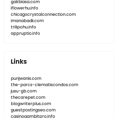
gakbiasa.com
iflowerhu.info
chicagocrystalconnection.com
imanabadii.com
trilipohu.info
appruptio.info
Links
punjwanis.com
the-parcs-clematiscondos.com
jusu-gb.com
thecarepet.com
blogwriterplus.com
guestpostingseo.com
casinogambitpro.info