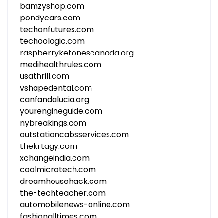
bamzyshop.com
pondycars.com
techonfutures.com
techoologic.com
raspberryketonescanada.org
medihealthrules.com
usathrill.com
vshapedental.com
canfandalucia.org
yourengineguide.com
nybreakings.com
outstationcabsservices.com
thekrtagy.com
xchangeindia.com
coolmicrotech.com
dreamhousehack.com
the-techteacher.com
automobilenews-online.com
fashionalltimes.com