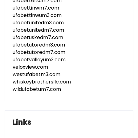
ufabettersum7.com
ufabettinwm7.com
ufabettinwum3.com
ufabetunitedm3.com
ufabetunitedm7.com
ufabetuskedm7.com
ufabetutoredm3.com
ufabetutoredm7.com
ufabetvalleyum3.com
veloxview.com
westufabetm3.com
whiskeybrothersllc.com
wildufabetum7.com
Links