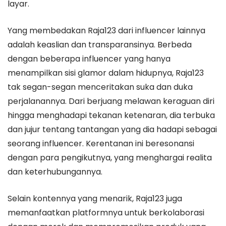
layar.
Yang membedakan Raja123 dari influencer lainnya
adalah keaslian dan transparansinya. Berbeda
dengan beberapa influencer yang hanya
menampilkan sisi glamor dalam hidupnya, Raja123
tak segan-segan menceritakan suka dan duka
perjalanannya. Dari berjuang melawan keraguan diri
hingga menghadapi tekanan ketenaran, dia terbuka
dan jujur ​​tentang tantangan yang dia hadapi sebagai
seorang influencer. Kerentanan ini beresonansi
dengan para pengikutnya, yang menghargai realita
dan keterhubungannya.
Selain kontennya yang menarik, Raja123 juga
memanfaatkan platformnya untuk berkolaborasi