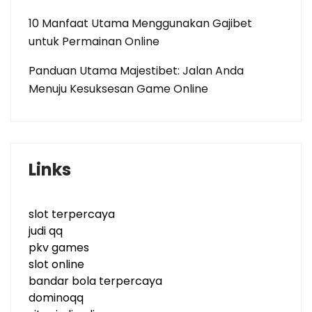
10 Manfaat Utama Menggunakan Gajibet
untuk Permainan Online
Panduan Utama Majestibet: Jalan Anda
Menuju Kesuksesan Game Online
Links
slot terpercaya
judi qq
pkv games
slot online
bandar bola terpercaya
dominoqq