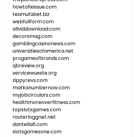
howtofixissue.com
teamufabet.biz
webfullform.com
allviddownload.com
decorsmag.com
gamblingcasinonews.com
universitiesofamerica.net
progameofbrands.com
qbreview.org
servicewueste.org
zippyrevs.com
matkanumbernow.com
myjobcirculars.com
healthmoreoverfitness.com
topslotxgames.com
routerloggnet.net
dantella6.com
slotsgamesone.com