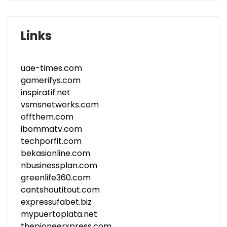
Links
uae-times.com
gamerifys.com
inspiratif.net
vsmsnetworks.com
offthem.com
ibommatv.com
techporfit.com
bekasionline.com
nbusinessplan.com
greenlife360.com
cantshoutitout.com
expressufabet.biz
mypuertoplata.net
thepioneerxpress.com