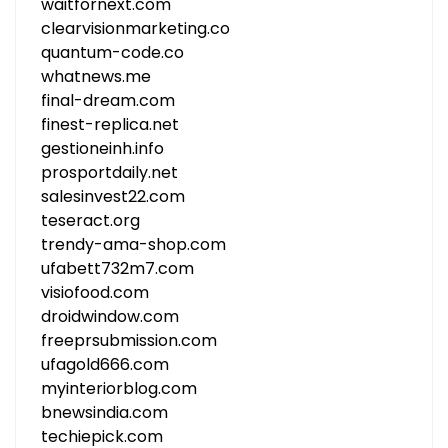
waitfornext.com
clearvisionmarketing.co
quantum-code.co
whatnews.me
final-dream.com
finest-replica.net
gestioneinh.info
prosportdaily.net
salesinvest22.com
teseract.org
trendy-ama-shop.com
ufabett732m7.com
visiofood.com
droidwindow.com
freeprsubmission.com
ufagold666.com
myinteriorblog.com
bnewsindia.com
techiepick.com