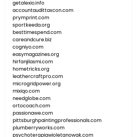
getalexio.info
accountaudittaxcon.com
prymprint.com
sportkeeda.org
besttimespend.com
careandcure.biz
cogniyo.com
easymagazines.org
hirfanjilasmi.com
hometricks.org
leathercraftpro.com
microgridpower.org
mixiqo.com
needglobe.com
ortocoach.com
passionawe.com
pittsburghpaintingprofessionals.com
plumberryworks.com
psychoterapiawioletanowak.com