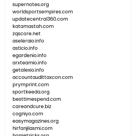
supernotes.org
worldsportsempires.com
updatecentral360.com
katamastah.com
zqscore.net
aseleraio.info
asticio.info
egardenio.info
arxteamio.info
getalexio.info
accountaudittaxcon.com
prymprint.com
sportkeeda.org
besttimespend.com
careandcure.biz
cogniyo.com
easymagazines.org
hirfanjilasmi.com
hometricks.org