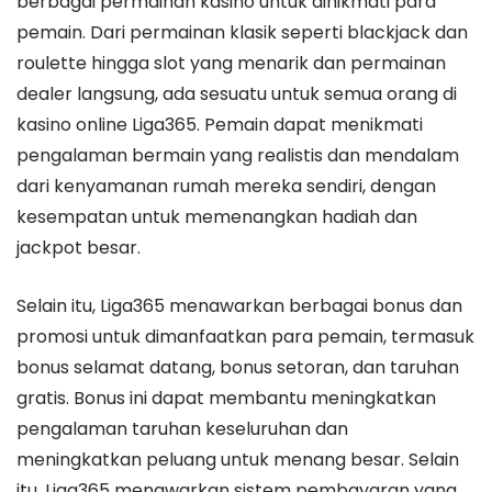
berbagai permainan kasino untuk dinikmati para
pemain. Dari permainan klasik seperti blackjack dan
roulette hingga slot yang menarik dan permainan
dealer langsung, ada sesuatu untuk semua orang di
kasino online Liga365. Pemain dapat menikmati
pengalaman bermain yang realistis dan mendalam
dari kenyamanan rumah mereka sendiri, dengan
kesempatan untuk memenangkan hadiah dan
jackpot besar.
Selain itu, Liga365 menawarkan berbagai bonus dan
promosi untuk dimanfaatkan para pemain, termasuk
bonus selamat datang, bonus setoran, dan taruhan
gratis. Bonus ini dapat membantu meningkatkan
pengalaman taruhan keseluruhan dan
meningkatkan peluang untuk menang besar. Selain
itu, Liga365 menawarkan sistem pembayaran yang