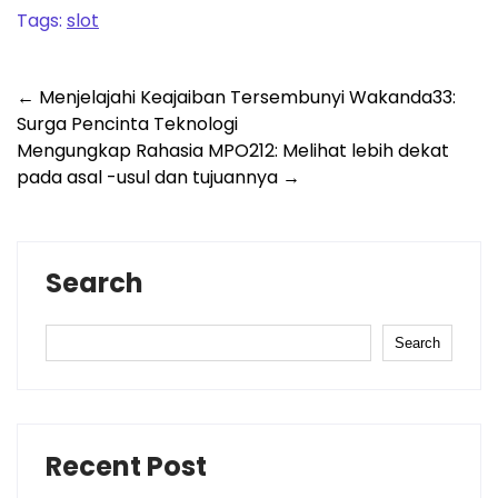
Tags:
slot
Post
←
Menjelajahi Keajaiban Tersembunyi Wakanda33:
Surga Pencinta Teknologi
navigation
Mengungkap Rahasia MPO212: Melihat lebih dekat
pada asal -usul dan tujuannya
→
Search
Search
Recent Post