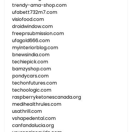
trendy-ama-shop.com
ufabett732m7.com
visiofood.com
droidwindow.com
freeprsubmission.com
ufagold666.com
myinteriorblog.com
bnewsindia.com
techiepick.com
bamzyshop.com
pondycars.com
techonfutures.com
techoologic.com
raspberryketonescanada.org
medihealthrules.com
usathrill.com
vshapedental.com
canfandalucia.org