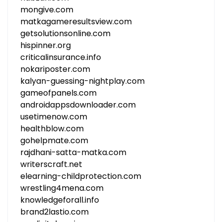
mongive.com
matkagameresultsview.com
getsolutionsonline.com
hispinner.org
criticalinsurance.info
nokariposter.com
kalyan-guessing-nightplay.com
gameofpanels.com
androidappsdownloader.com
usetimenow.com
healthblow.com
gohelpmate.com
rajdhani-satta-matka.com
writerscraft.net
elearning-childprotection.com
wrestling4mena.com
knowledgeforall.info
brand2lastio.com