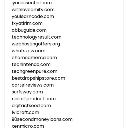
iyouessential.com
withloveamity.com
youlearncode.com
fxyatirim.com
abbuguide.com
technologyresult.com
webhostingoffers.org
whatszow.com
ehomeamerca.com
techintendo.com
techgreenpure.com
bestdropshipstore.com
cartelreviews.com
surfsway.com
nailartproduct.com
digitactseed.com
lvlcraft.com
90secondmoneyloans.com
xenmicro.com