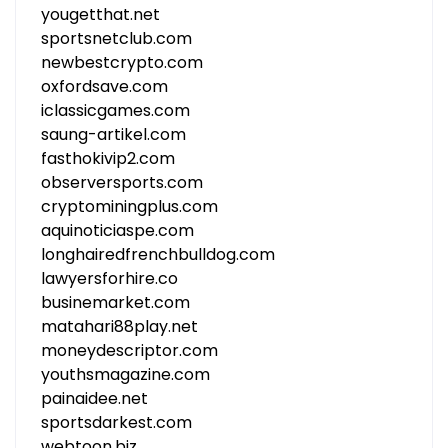
yougetthat.net
sportsnetclub.com
newbestcrypto.com
oxfordsave.com
iclassicgames.com
saung-artikel.com
fasthokivip2.com
observersports.com
cryptominingplus.com
aquinoticiaspe.com
longhairedfrenchbulldog.com
lawyersforhire.co
businemarket.com
matahari88play.net
moneydescriptor.com
youthsmagazine.com
painaidee.net
sportsdarkest.com
webtoon.biz