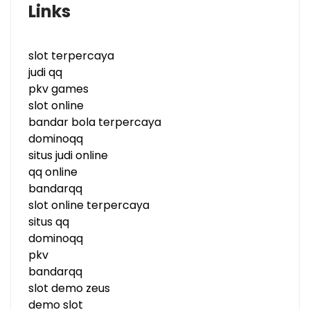
Links
slot terpercaya
judi qq
pkv games
slot online
bandar bola terpercaya
dominoqq
situs judi online
qq online
bandarqq
slot online terpercaya
situs qq
dominoqq
pkv
bandarqq
slot demo zeus
demo slot