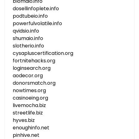
blomaio.info
dosellinfoplete.info
podtubeio.info
powerfulvolatile.info
qvidsio.info
shumaio.info
slotherio.info
cysapluscertification.org
fortnitehacks.org
loginsearch.org
aodecor.org
donorsmatch.org
nowtimes.org
casinoeing.org
livemocha.biz
streetlife.biz
hyves.biz
enoughinfo.net
pinhive.net