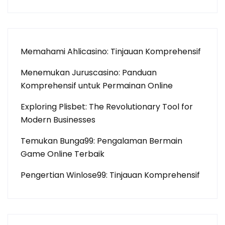
Memahami Ahlicasino: Tinjauan Komprehensif
Menemukan Juruscasino: Panduan
Komprehensif untuk Permainan Online
Exploring Plisbet: The Revolutionary Tool for
Modern Businesses
Temukan Bunga99: Pengalaman Bermain
Game Online Terbaik
Pengertian Winlose99: Tinjauan Komprehensif