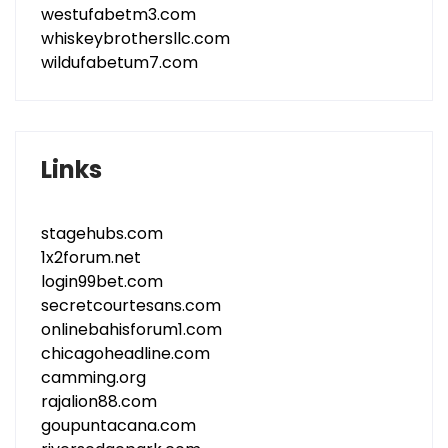
westufabetm3.com
whiskeybrothersllc.com
wildufabetum7.com
Links
stagehubs.com
1x2forum.net
login99bet.com
secretcourtesans.com
onlinebahisforum1.com
chicagoheadline.com
camming.org
rajalion88.com
goupuntacana.com