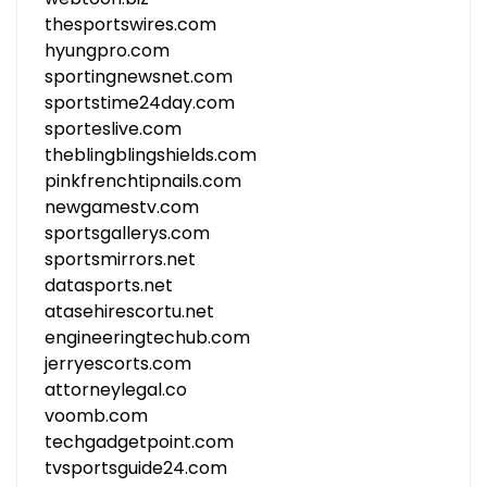
thesportswires.com
hyungpro.com
sportingnewsnet.com
sportstime24day.com
sporteslive.com
theblingblingshields.com
pinkfrenchtipnails.com
newgamestv.com
sportsgallerys.com
sportsmirrors.net
datasports.net
atasehirescortu.net
engineeringtechub.com
jerryescorts.com
attorneylegal.co
voomb.com
techgadgetpoint.com
tvsportsguide24.com