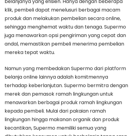
belanjanya yang efisien. Hanya dengan beberapa
klik, pembeli dapat menelusuri berbagai macam
produk dan melakukan pembelian secara online,
sehingga menghemat waktu dan tenaga. Supermo
juga menawarkan opsi pengiriman yang cepat dan
andal, memastikan pembeli menerima pembelian
mereka tepat waktu.
Namun yang membedakan Supermo dari platform
belanja online lainnya adalah komitmennya
terhadap keberlanjutan. Supermo bermitra dengan
merek dan pemasok ramah lingkungan untuk
menawarkan berbagai produk ramah lingkungan
kepada pembeli. Mulai dari pakaian ramah
lingkungan hingga makanan organik dan produk
kecantikan, Supermo memiliki semua yang