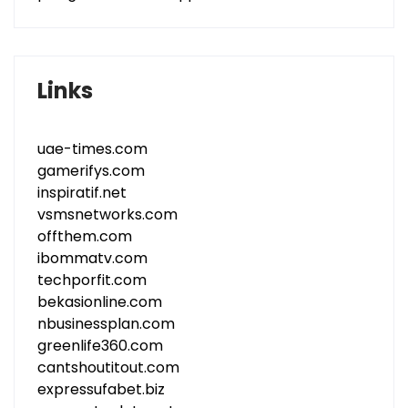
Links
uae-times.com
gamerifys.com
inspiratif.net
vsmsnetworks.com
offthem.com
ibommatv.com
techporfit.com
bekasionline.com
nbusinessplan.com
greenlife360.com
cantshoutitout.com
expressufabet.biz