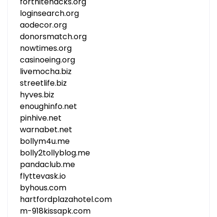
fortnitehacks.org
loginsearch.org
aodecor.org
donorsmatch.org
nowtimes.org
casinoeing.org
livemocha.biz
streetlife.biz
hyves.biz
enoughinfo.net
pinhive.net
warnabet.net
bollym4u.me
bolly2tollyblog.me
pandaclub.me
flyttevask.io
byhous.com
hartfordplazahotel.com
m-918kissapk.com