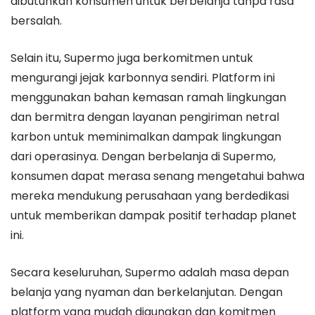
dibutuhkan konsumen untuk berbelanja tanpa rasa
bersalah.
Selain itu, Supermo juga berkomitmen untuk
mengurangi jejak karbonnya sendiri. Platform ini
menggunakan bahan kemasan ramah lingkungan
dan bermitra dengan layanan pengiriman netral
karbon untuk meminimalkan dampak lingkungan
dari operasinya. Dengan berbelanja di Supermo,
konsumen dapat merasa senang mengetahui bahwa
mereka mendukung perusahaan yang berdedikasi
untuk memberikan dampak positif terhadap planet
ini.
Secara keseluruhan, Supermo adalah masa depan
belanja yang nyaman dan berkelanjutan. Dengan
platform yang mudah digunakan dan komitmen