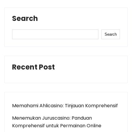
Search
Search
Recent Post
Memahami Ahlicasino: Tinjauan Komprehensif
Menemukan Juruscasino: Panduan
Komprehensif untuk Permainan Online