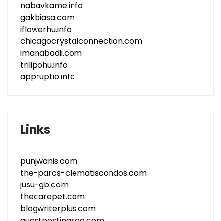
nabavkame.info
gakbiasa.com
iflowerhu.info
chicagocrystalconnection.com
imanabadii.com
trilipohu.info
appruptio.info
Links
punjwanis.com
the-parcs-clematiscondos.com
jusu-gb.com
thecarepet.com
blogwriterplus.com
guestpostingseo.com