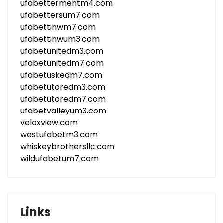
ufabettermentm4.com
ufabettersum7.com
ufabettinwm7.com
ufabettinwum3.com
ufabetunitedm3.com
ufabetunitedm7.com
ufabetuskedm7.com
ufabetutoredm3.com
ufabetutoredm7.com
ufabetvalleyum3.com
veloxview.com
westufabetm3.com
whiskeybrothersllc.com
wildufabetum7.com
Links