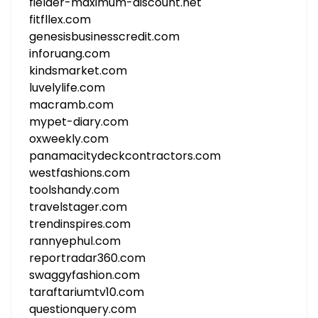
fielder-maximum-discount.net
fitfllex.com
genesisbusinesscredit.com
inforuang.com
kindsmarket.com
luvelylife.com
macramb.com
mypet-diary.com
oxweekly.com
panamacitydeckcontractors.com
westfashions.com
toolshandy.com
travelstager.com
trendinspires.com
rannyephul.com
reportradar360.com
swaggyfashion.com
taraftariumtv10.com
questionquery.com