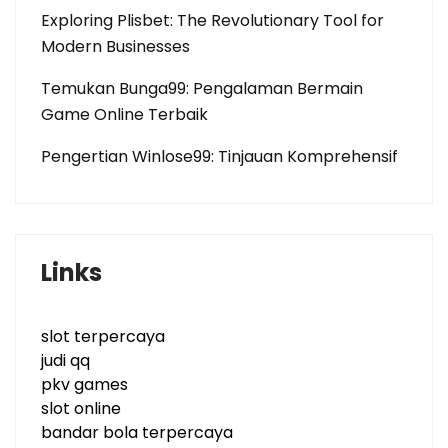
Exploring Plisbet: The Revolutionary Tool for
Modern Businesses
Temukan Bunga99: Pengalaman Bermain
Game Online Terbaik
Pengertian Winlose99: Tinjauan Komprehensif
Links
slot terpercaya
judi qq
pkv games
slot online
bandar bola terpercaya