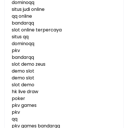
dominoqq
situs judi online
qq online
bandarqq
slot online terpercaya
situs qq
dominoqq
pkv
bandarqq
slot demo zeus
demo slot
demo slot
slot demo
hk live draw
poker
pkv games
pkv
qq
pkv games bandarqq