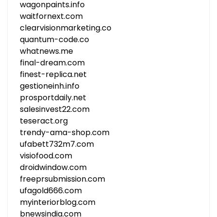
wagonpaints.info
waitfornext.com
clearvisionmarketing.co
quantum-code.co
whatnews.me
final-dream.com
finest-replica.net
gestioneinh.info
prosportdaily.net
salesinvest22.com
teseract.org
trendy-ama-shop.com
ufabett732m7.com
visiofood.com
droidwindow.com
freeprsubmission.com
ufagold666.com
myinteriorblog.com
bnewsindia.com