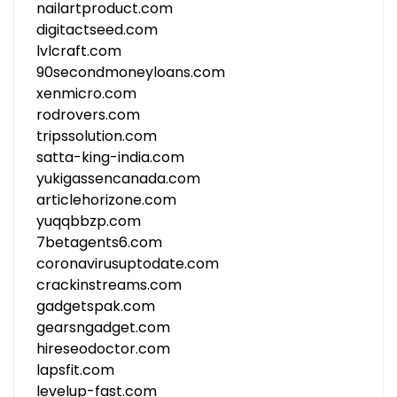
nailartproduct.com
digitactseed.com
lvlcraft.com
90secondmoneyloans.com
xenmicro.com
rodrovers.com
tripssolution.com
satta-king-india.com
yukigassencanada.com
articlehorizone.com
yuqqbbzp.com
7betagents6.com
coronavirusuptodate.com
crackinstreams.com
gadgetspak.com
gearsngadget.com
hireseodoctor.com
lapsfit.com
levelup-fast.com