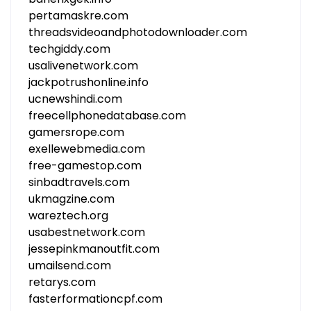
pertamaskre.com
threadsvideoandphotodownloader.com
techgiddy.com
usalivenetwork.com
jackpotrushonline.info
ucnewshindi.com
freecellphonedatabase.com
gamersrope.com
exellewebmedia.com
free-gamestop.com
sinbadtravels.com
ukmagzine.com
wareztech.org
usabestnetwork.com
jessepinkmanoutfit.com
umailsend.com
retarys.com
fasterformationcpf.com