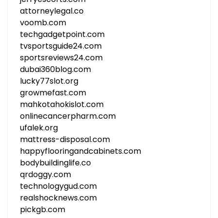
attorneylegal.co
voomb.com
techgadgetpoint.com
tvsportsguide24.com
sportsreviews24.com
dubai360blog.com
lucky77slot.org
growmefast.com
mahkotahokislot.com
onlinecancerpharm.com
ufalek.org
mattress-disposal.com
happyflooringandcabinets.com
bodybuildinglife.co
qrdoggy.com
technologygud.com
realshocknews.com
pickgb.com