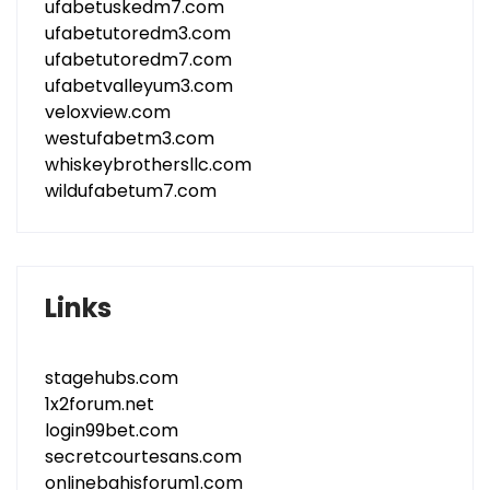
ufabetuskedm7.com
ufabetutoredm3.com
ufabetutoredm7.com
ufabetvalleyum3.com
veloxview.com
westufabetm3.com
whiskeybrothersllc.com
wildufabetum7.com
Links
stagehubs.com
1x2forum.net
login99bet.com
secretcourtesans.com
onlinebahisforum1.com