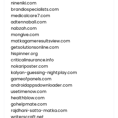
nineniki.com
brandiospecialists.com
medicalcare7.com
adtennaball.com
nabzah.com
mongive.com
matkagameresultsview.com
getsolutionsonline.com
hispinner.org
criticalinsurance.info
nokariposter.com
kalyan-guessing-nightplay.com
gameofpanels.com
androidappsdownloader.com
usetimenow.com
healthblow.com
gohelpmate.com
rajdhani-satta-matka.com
writerscraft.net