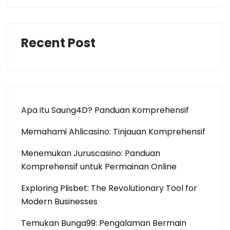
Recent Post
Apa itu Saung4D? Panduan Komprehensif
Memahami Ahlicasino: Tinjauan Komprehensif
Menemukan Juruscasino: Panduan
Komprehensif untuk Permainan Online
Exploring Plisbet: The Revolutionary Tool for
Modern Businesses
Temukan Bunga99: Pengalaman Bermain