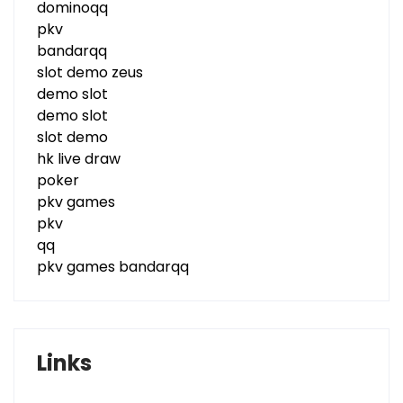
dominoqq
pkv
bandarqq
slot demo zeus
demo slot
demo slot
slot demo
hk live draw
poker
pkv games
pkv
qq
pkv games bandarqq
Links