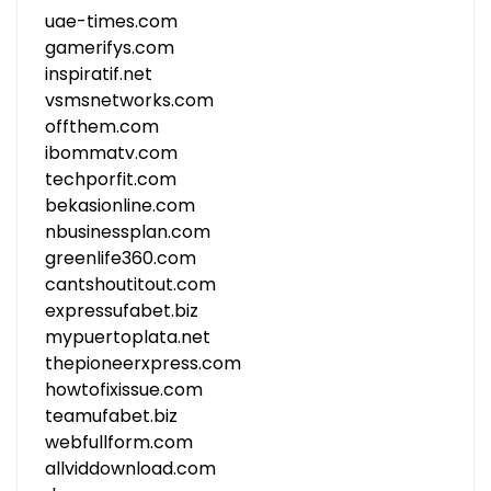
uae-times.com
gamerifys.com
inspiratif.net
vsmsnetworks.com
offthem.com
ibommatv.com
techporfit.com
bekasionline.com
nbusinessplan.com
greenlife360.com
cantshoutitout.com
expressufabet.biz
mypuertoplata.net
thepioneerxpress.com
howtofixissue.com
teamufabet.biz
webfullform.com
allviddownload.com