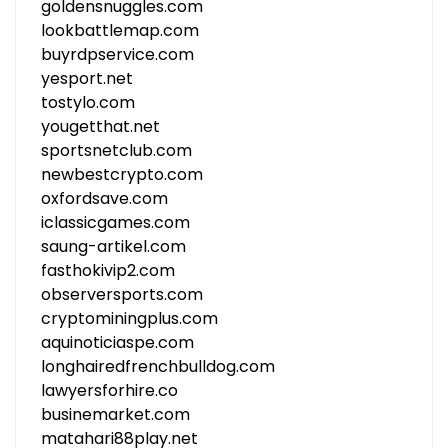
goldensnuggles.com
lookbattlemap.com
buyrdpservice.com
yesport.net
tostylo.com
yougetthat.net
sportsnetclub.com
newbestcrypto.com
oxfordsave.com
iclassicgames.com
saung-artikel.com
fasthokivip2.com
observersports.com
cryptominingplus.com
aquinoticiaspe.com
longhairedfrenchbulldog.com
lawyersforhire.co
businemarket.com
matahari88play.net