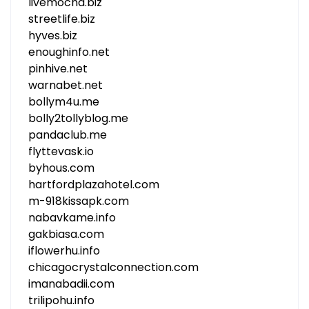
livemocha.biz
streetlife.biz
hyves.biz
enoughinfo.net
pinhive.net
warnabet.net
bollym4u.me
bolly2tollyblog.me
pandaclub.me
flyttevask.io
byhous.com
hartfordplazahotel.com
m-918kissapk.com
nabavkame.info
gakbiasa.com
iflowerhu.info
chicagocrystalconnection.com
imanabadii.com
trilipohu.info