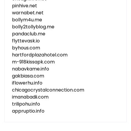
pinhive.net
warnabet.net
bollym4u.me
bolly2tollyblog.me
pandaclub.me
flyttevask.io
byhous.com
hartfordplazahotel.com
m-918kissapk.com
nabavkame.info
gakbiasa.com
iflowerhu.info
chicagocrystalconnection.com
imanabadii.com
trilipohu.info
appruptio.info