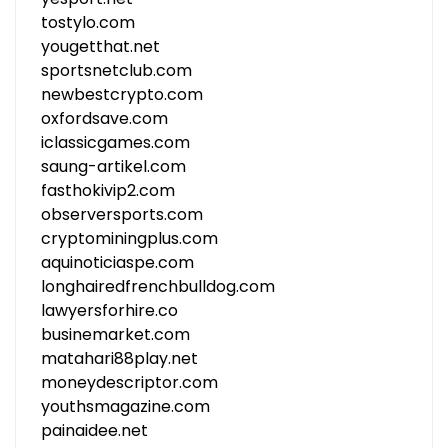
tostylo.com
yougetthat.net
sportsnetclub.com
newbestcrypto.com
oxfordsave.com
iclassicgames.com
saung-artikel.com
fasthokivip2.com
observersports.com
cryptominingplus.com
aquinoticiaspe.com
longhairedfrenchbulldog.com
lawyersforhire.co
businemarket.com
matahari88play.net
moneydescriptor.com
youthsmagazine.com
painaidee.net