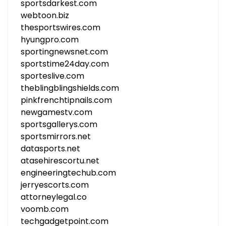
sportsdarkest.com
webtoon.biz
thesportswires.com
hyungpro.com
sportingnewsnet.com
sportstime24day.com
sporteslive.com
theblingblingshields.com
pinkfrenchtipnails.com
newgamestv.com
sportsgallerys.com
sportsmirrors.net
datasports.net
atasehirescortu.net
engineeringtechub.com
jerryescorts.com
attorneylegal.co
voomb.com
techgadgetpoint.com