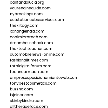
canfandalucia.org
yourengineguide.com
nybreakings.com
outstationcabsservices.com
thekrtagy.com
xchangeindia.com
coolmicrotech.com
dreamhousehack.com
the-techteacher.com
automobilenews-online.com
fashionalltimes.com
totaldigitalforum.com
technoarmaan.com
empresasposicionamientoweb.com
tonybestcosmetics.com
buzznc.com
fxjoiner.com
skinbykindra.com
alltherageface.com