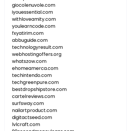
giocolenuvole.com
iyouessential.com
withloveamity.com
youlearncode.com
fxyatirim.com
abbuguide.com
technologyresult.com
webhostingoffers.org
whatszow.com
ehomeamerca.com
techintendo.com
techgreenpure.com
bestdropshipstore.com
cartelreviews.com
surfsway.com
nailartproduct.com
digitactseed.com
lvlcraft.com