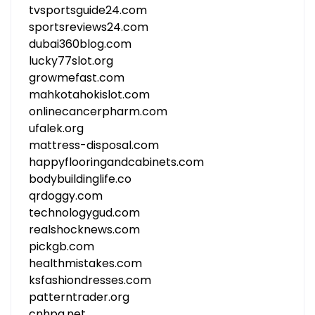
tvsportsguide24.com
sportsreviews24.com
dubai360blog.com
lucky77slot.org
growmefast.com
mahkotahokislot.com
onlinecancerpharm.com
ufalek.org
mattress-disposal.com
happyflooringandcabinets.com
bodybuildinglife.co
qrdoggy.com
technologygud.com
realshocknews.com
pickgb.com
healthmistakes.com
ksfashiondresses.com
patterntrader.org
cnhpa.net