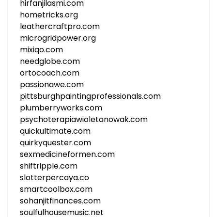
hirfanjilasmi.com
hometricks.org
leathercraftpro.com
microgridpower.org
mixiqo.com
needglobe.com
ortocoach.com
passionawe.com
pittsburghpaintingprofessionals.com
plumberryworks.com
psychoterapiawioletanowak.com
quickultimate.com
quirkyquester.com
sexmedicineformen.com
shiftripple.com
slotterpercaya.co
smartcoolbox.com
sohanjitfinances.com
soulfulhousemusic.net