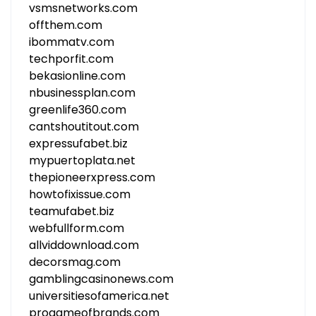
vsmsnetworks.com
offthem.com
ibommatv.com
techporfit.com
bekasionline.com
nbusinessplan.com
greenlife360.com
cantshoutitout.com
expressufabet.biz
mypuertoplata.net
thepioneerxpress.com
howtofixissue.com
teamufabet.biz
webfullform.com
allviddownload.com
decorsmag.com
gamblingcasinonews.com
universitiesofamerica.net
progameofbrands.com