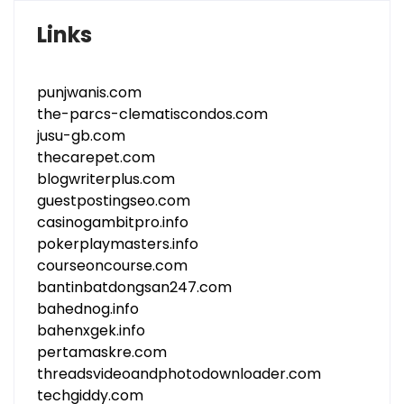
Links
punjwanis.com
the-parcs-clematiscondos.com
jusu-gb.com
thecarepet.com
blogwriterplus.com
guestpostingseo.com
casinogambitpro.info
pokerplaymasters.info
courseoncourse.com
bantinbatdongsan247.com
bahednog.info
bahenxgek.info
pertamaskre.com
threadsvideoandphotodownloader.com
techgiddy.com