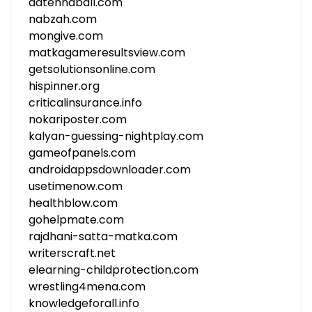
adtennaball.com
nabzah.com
mongive.com
matkagameresultsview.com
getsolutionsonline.com
hispinner.org
criticalinsurance.info
nokariposter.com
kalyan-guessing-nightplay.com
gameofpanels.com
androidappsdownloader.com
usetimenow.com
healthblow.com
gohelpmate.com
rajdhani-satta-matka.com
writerscraft.net
elearning-childprotection.com
wrestling4mena.com
knowledgeforall.info