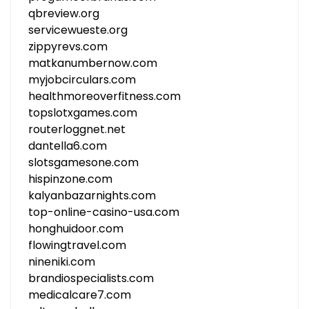
qbreview.org
servicewueste.org
zippyrevs.com
matkanumbernow.com
myjobcirculars.com
healthmoreoverfitness.com
topslotxgames.com
routerloggnet.net
dantella6.com
slotsgamesone.com
hispinzone.com
kalyanbazarnights.com
top-online-casino-usa.com
honghuidoor.com
flowingtravel.com
nineniki.com
brandiospecialists.com
medicalcare7.com