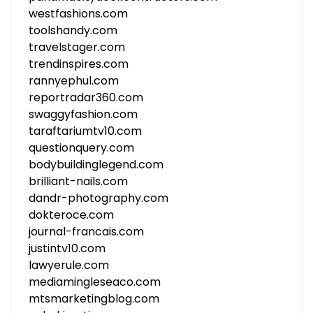
westfashions.com
toolshandy.com
travelstager.com
trendinspires.com
rannyephul.com
reportradar360.com
swaggyfashion.com
taraftariumtv10.com
questionquery.com
bodybuildinglegend.com
brilliant-nails.com
dandr-photography.com
dokteroce.com
journal-francais.com
justintv10.com
lawyerule.com
mediamingleseaco.com
mtsmarketingblog.com