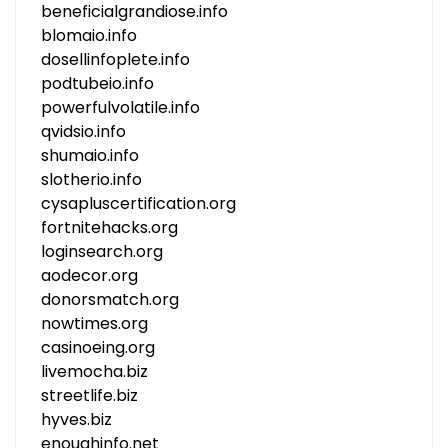
beneficialgrandiose.info
blomaio.info
dosellinfoplete.info
podtubeio.info
powerfulvolatile.info
qvidsio.info
shumaio.info
slotherio.info
cysapluscertification.org
fortnitehacks.org
loginsearch.org
aodecor.org
donorsmatch.org
nowtimes.org
casinoeing.org
livemocha.biz
streetlife.biz
hyves.biz
enoughinfo.net