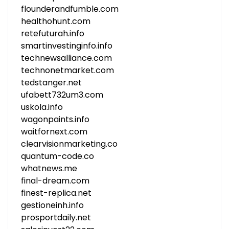
flounderandfumble.com
healthohunt.com
retefuturah.info
smartinvestinginfo.info
technewsalliance.com
technonetmarket.com
tedstanger.net
ufabett732um3.com
uskola.info
wagonpaints.info
waitfornext.com
clearvisionmarketing.co
quantum-code.co
whatnews.me
final-dream.com
finest-replica.net
gestioneinh.info
prosportdaily.net