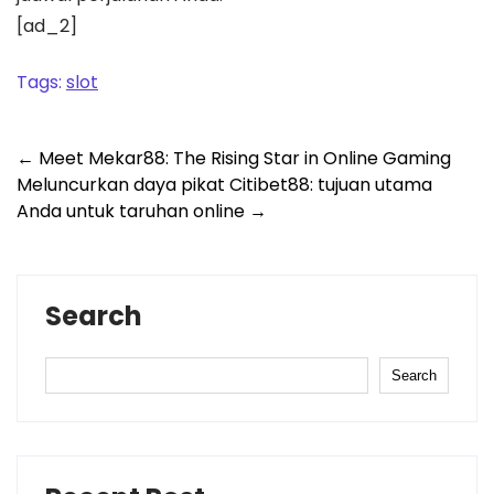
[ad_2]
Tags:
slot
Post
←
Meet Mekar88: The Rising Star in Online Gaming
Meluncurkan daya pikat Citibet88: tujuan utama
navigation
Anda untuk taruhan online
→
Search
Search