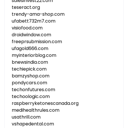
salesinvest22.com
teseract.org
trendy-ama-shop.com
ufabett732m7.com
visiofood.com
droidwindow.com
freeprsubmission.com
ufagold666.com
myinteriorblog.com
bnewsindia.com
techiepick.com
bamzyshop.com
pondycars.com
techonfutures.com
techoologic.com
raspberryketonescanada.org
medihealthrules.com
usathrill.com
vshapedental.com