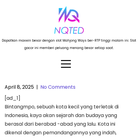
Skip
to
content
Dapatkan maxwin besar dengan slot Mahjong Ways ber-RTP tinggi malam ini. Slot
gacor ini memberi peluang menang besar setiap saat.
April 8, 2025
|
No Comments
Menjelajahi Sejarah dan Budaya
[ad_1]
Bintangmpo yang Kaya
Bintangmpo, sebuah kota kecil yang terletak di
Indonesia, kaya akan sejarah dan budaya yang
berasal dari berabad -abad yang lalu. Kota ini
dikenal dengan pemandangannya yang indah,