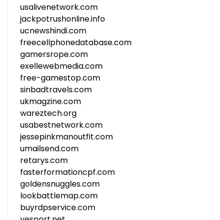
usalivenetwork.com
jackpotrushonline.info
ucnewshindi.com
freecellphonedatabase.com
gamersrope.com
exellewebmedia.com
free-gamestop.com
sinbadtravels.com
ukmagzine.com
wareztech.org
usabestnetwork.com
jessepinkmanoutfit.com
umailsend.com
retarys.com
fasterformationcpf.com
goldensnuggles.com
lookbattlemap.com
buyrdpservice.com
yesport.net