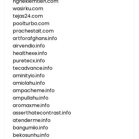
nghekiemtien.com
wasirku.com
tejas24.com
poolturbo.com
prachestait.com
artforafghans.info
airvendio.info
healthexe.info
puretecx.info
tecadvance.info
aminityio.info
amiolahu.info
ampacheme.info
ampullahu.info
aromaxme.info
asserthatecontrast.info
atenderme.info
bangumiio.info
bekosunhu.info