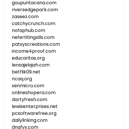
goupuntacana.com
riversedgepark.com
zaseez.com
catchycrunch.com
nofaphub.com
nefertitingalls.com
patsyscreations.com
income4proof.com
educaritas.org
lensajelajah.com
betflik09.net
ncaq.org
xenmicro.com
onlineshopera.com
dartyfresh.com
lewisenterprises.net
pcsoftwarefree.org
dailylinking.com
dnafyx.com