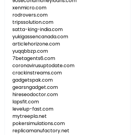
90secondmoneyloans.com
xenmicro.com
rodrovers.com
tripssolution.com
satta-king-india.com
yukigassencanada.com
articlehorizone.com
yuqqbbzp.com
7betagents6.com
coronavirusuptodate.com
crackinstreams.com
gadgetspak.com
gearsngadget.com
hireseodoctor.com
lapsfit.com
levelup-fast.com
mytreepla.net
pokersimulations.com
replicamanufactory.net