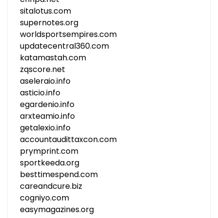
sitalotus.com
supernotes.org
worldsportsempires.com
updatecentral360.com
katamastah.com
zqscore.net
aseleraio.info
asticio.info
egardenio.info
arxteamio.info
getalexio.info
accountaudittaxcon.com
prymprint.com
sportkeeda.org
besttimespend.com
careandcure.biz
cogniyo.com
easymagazines.org