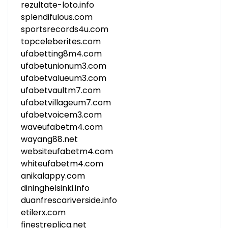
rezultate-loto.info
splendifulous.com
sportsrecords4u.com
topceleberites.com
ufabetting8m4.com
ufabetunionum3.com
ufabetvalueum3.com
ufabetvaultm7.com
ufabetvillageum7.com
ufabetvoicem3.com
waveufabetm4.com
wayang88.net
websiteufabetm4.com
whiteufabetm4.com
anikalappy.com
dininghelsinki.info
duanfrescariverside.info
etilerx.com
finestreplica.net