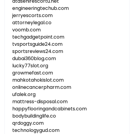
atasehirescortu.net
engineeringtechub.com
jerryescorts.com
attorneylegal.co
voomb.com
techgadgetpoint.com
tvsportsguide24.com
sportsreviews24.com
dubai360blog.com
lucky77slot.org
growmefast.com
mahkotahokislot.com
onlinecancerpharm.com
ufalek.org
mattress-disposal.com
happyflooringandcabinets.com
bodybuildinglife.co
qrdoggy.com
technologygud.com