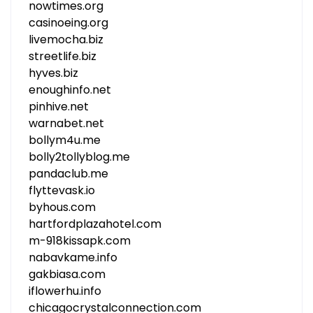
nowtimes.org
casinoeing.org
livemocha.biz
streetlife.biz
hyves.biz
enoughinfo.net
pinhive.net
warnabet.net
bollym4u.me
bolly2tollyblog.me
pandaclub.me
flyttevask.io
byhous.com
hartfordplazahotel.com
m-918kissapk.com
nabavkame.info
gakbiasa.com
iflowerhu.info
chicagocrystalconnection.com