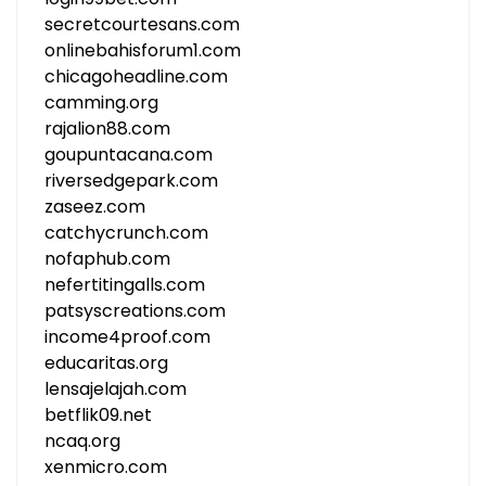
secretcourtesans.com
onlinebahisforum1.com
chicagoheadline.com
camming.org
rajalion88.com
goupuntacana.com
riversedgepark.com
zaseez.com
catchycrunch.com
nofaphub.com
nefertitingalls.com
patsyscreations.com
income4proof.com
educaritas.org
lensajelajah.com
betflik09.net
ncaq.org
xenmicro.com