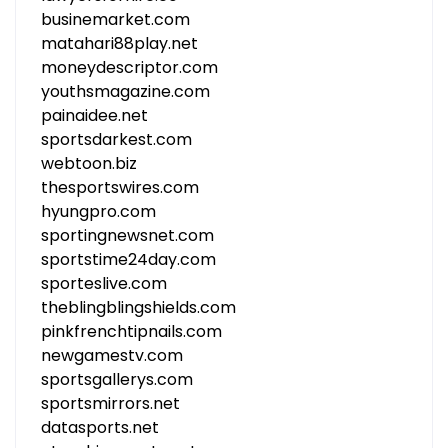
businemarket.com
matahari88play.net
moneydescriptor.com
youthsmagazine.com
painaidee.net
sportsdarkest.com
webtoon.biz
thesportswires.com
hyungpro.com
sportingnewsnet.com
sportstime24day.com
sporteslive.com
theblingblingshields.com
pinkfrenchtipnails.com
newgamestv.com
sportsgallerys.com
sportsmirrors.net
datasports.net