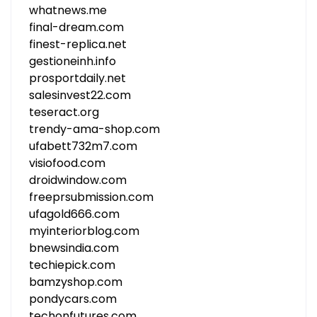
whatnews.me
final-dream.com
finest-replica.net
gestioneinh.info
prosportdaily.net
salesinvest22.com
teseract.org
trendy-ama-shop.com
ufabett732m7.com
visiofood.com
droidwindow.com
freeprsubmission.com
ufagold666.com
myinteriorblog.com
bnewsindia.com
techiepick.com
bamzyshop.com
pondycars.com
techonfutures.com