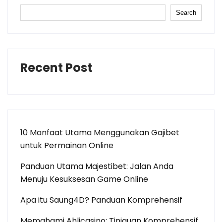
Search
Recent Post
10 Manfaat Utama Menggunakan Gajibet
untuk Permainan Online
Panduan Utama Majestibet: Jalan Anda
Menuju Kesuksesan Game Online
Apa itu Saung4D? Panduan Komprehensif
Memahami Ahlicasino: Tinjauan Komprehensif