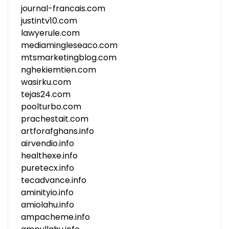
journal-francais.com
justintv10.com
lawyerule.com
mediamingleseaco.com
mtsmarketingblog.com
nghekiemtien.com
wasirku.com
tejas24.com
poolturbo.com
prachestait.com
artforafghans.info
airvendio.info
healthexe.info
puretecx.info
tecadvance.info
aminityio.info
amiolahu.info
ampacheme.info