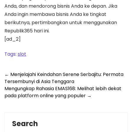
Anda, dan mendorong bisnis Anda ke depan. Jika
Anda ingin membawa bisnis Anda ke tingkat
berikutnya, pertimbangkan untuk menggunakan
Republik365 hari ini.
[ad_2]
Tags:
slot
Post
←
Menjelajahi Keindahan Serene Serbajitu: Permata
Tersembunyi di Asia Tenggara
navigation
Mengungkap Rahasia EMAS168: Melihat lebih dekat
pada platform online yang populer
→
Search