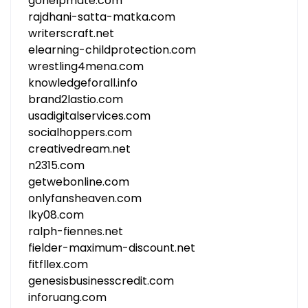
gohelpmate.com
rajdhani-satta-matka.com
writerscraft.net
elearning-childprotection.com
wrestling4mena.com
knowledgeforall.info
brand2lastio.com
usadigitalservices.com
socialhoppers.com
creativedream.net
n2315.com
getwebonline.com
onlyfansheaven.com
lky08.com
ralph-fiennes.net
fielder-maximum-discount.net
fitfllex.com
genesisbusinesscredit.com
inforuang.com