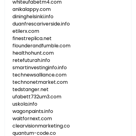
whiteufabetm4.com
anikalappy.com
dininghelsinki.info
duanfrescariverside.info
etilerx.com
finestreplica.net
flounderandfumble.com
healthohunt.com
retefuturah.info
smartinvestinginfo.info
technewsalliance.com
technonetmarket.com
tedstanger.net
ufabett732um3.com
uskola.info
wagonpaints.info
waitfornext.com
clearvisionmarketing.co
quantum-code.co