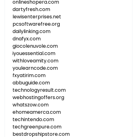
onlineshopera.com
dartyfresh.com
lewisenterprises.net
pcsoftwarefree.org
dailylinking.com
dnafyx.com
giocolenuvole.com
iyouessential.com
withloveamity.com
youlearncode.com
fxyatirim.com
abbuguide.com
technologyresult.com
webhostingoffers.org
whatszow.com
ehomeamerca.com
techintendo.com
techgreenpure.com
bestdropshipstore.com