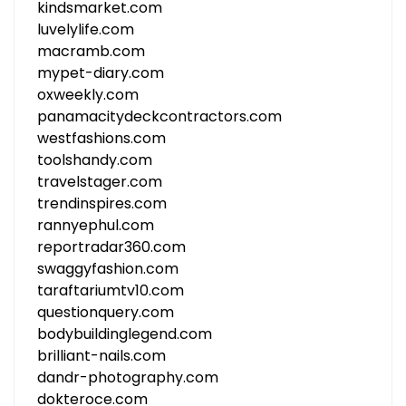
kindsmarket.com
luvelylife.com
macramb.com
mypet-diary.com
oxweekly.com
panamacitydeckcontractors.com
westfashions.com
toolshandy.com
travelstager.com
trendinspires.com
rannyephul.com
reportradar360.com
swaggyfashion.com
taraftariumtv10.com
questionquery.com
bodybuildinglegend.com
brilliant-nails.com
dandr-photography.com
dokteroce.com