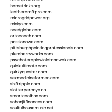
hometricks.org
leathercraftpro.com
microgridpower.org
mixiqo.com
needglobe.com
ortocoach.com
passionawe.com
pittsburghpaintingprofessionals.com
plumberryworks.com
psychoterapiawioletanowak.com
quickultimate.com
quirkyquester.com
sexmedicineformen.com
shiftripple.com
slotterpercaya.co
smartcoolbox.com
sohanjitfinances.com
soulfulhousemusic.net