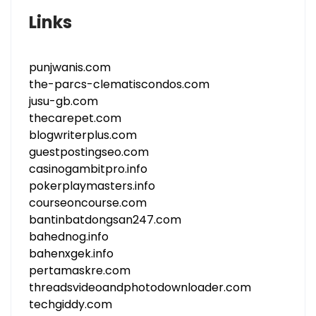
Links
punjwanis.com
the-parcs-clematiscondos.com
jusu-gb.com
thecarepet.com
blogwriterplus.com
guestpostingseo.com
casinogambitpro.info
pokerplaymasters.info
courseoncourse.com
bantinbatdongsan247.com
bahednog.info
bahenxgek.info
pertamaskre.com
threadsvideoandphotodownloader.com
techgiddy.com