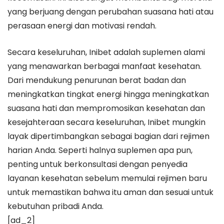
yang berjuang dengan perubahan suasana hati atau
perasaan energi dan motivasi rendah.
Secara keseluruhan, Inibet adalah suplemen alami
yang menawarkan berbagai manfaat kesehatan.
Dari mendukung penurunan berat badan dan
meningkatkan tingkat energi hingga meningkatkan
suasana hati dan mempromosikan kesehatan dan
kesejahteraan secara keseluruhan, Inibet mungkin
layak dipertimbangkan sebagai bagian dari rejimen
harian Anda. Seperti halnya suplemen apa pun,
penting untuk berkonsultasi dengan penyedia
layanan kesehatan sebelum memulai rejimen baru
untuk memastikan bahwa itu aman dan sesuai untuk
kebutuhan pribadi Anda.
[ad_2]