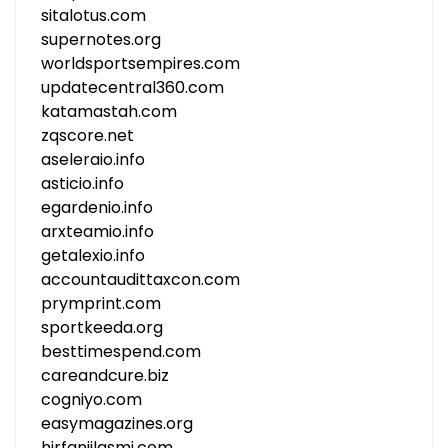
sitalotus.com
supernotes.org
worldsportsempires.com
updatecentral360.com
katamastah.com
zqscore.net
aseleraio.info
asticio.info
egardenio.info
arxteamio.info
getalexio.info
accountaudittaxcon.com
prymprint.com
sportkeeda.org
besttimespend.com
careandcure.biz
cogniyo.com
easymagazines.org
hirfanjilasmi.com