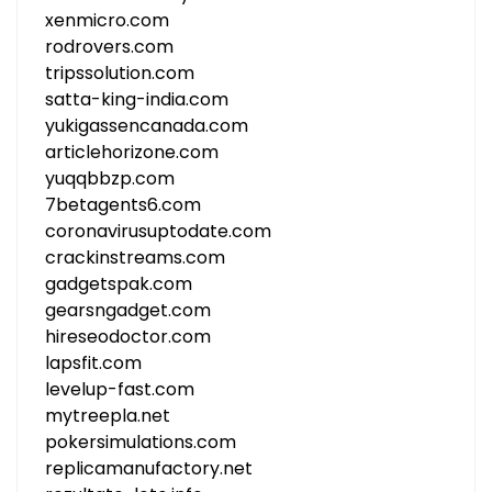
xenmicro.com
rodrovers.com
tripssolution.com
satta-king-india.com
yukigassencanada.com
articlehorizone.com
yuqqbbzp.com
7betagents6.com
coronavirusuptodate.com
crackinstreams.com
gadgetspak.com
gearsngadget.com
hireseodoctor.com
lapsfit.com
levelup-fast.com
mytreepla.net
pokersimulations.com
replicamanufactory.net