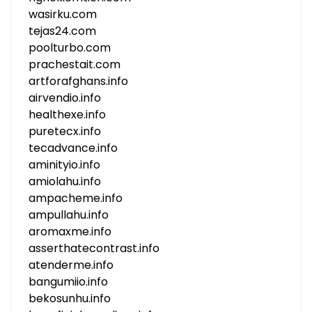
wasirku.com
tejas24.com
poolturbo.com
prachestait.com
artforafghans.info
airvendio.info
healthexe.info
puretecx.info
tecadvance.info
aminityio.info
amiolahu.info
ampacheme.info
ampullahu.info
aromaxme.info
asserthatecontrast.info
atenderme.info
bangumiio.info
bekosunhu.info