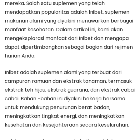
mereka. Salah satu suplemen yang telah
mendapatkan popularitas adalah Inibet, suplemen
makanan alami yang diyakini menawarkan berbagai
manfaat kesehatan. Dalam artikel ini, kami akan
mengeksplorasi manfaat dari Inibet dan mengapa
dapat dipertimbangkan sebagai bagian dari rejimen
harian Anda.
Inibet adalah suplemen alami yang terbuat dari
campuran ramuan dan ekstrak tanaman, termasuk
ekstrak teh hijau, ekstrak guarana, dan ekstrak cabai
cabai. Bahan -bahan ini diyakini bekerja bersama
untuk mendukung penurunan berat badan,
meningkatkan tingkat energi, dan meningkatkan
kesehatan dan kesejahteraan secara keseluruhan.