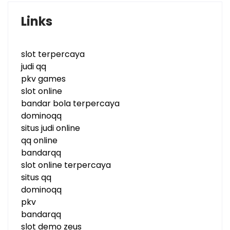
Links
slot terpercaya
judi qq
pkv games
slot online
bandar bola terpercaya
dominoqq
situs judi online
qq online
bandarqq
slot online terpercaya
situs qq
dominoqq
pkv
bandarqq
slot demo zeus