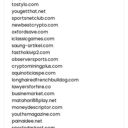
tostylo.com
yougetthat.net
sportsnetclub.com
newbestcrypto.com
oxfordsave.com
iclassicgames.com
saung-artikel.com
fasthokivip2.com
observersports.com
cryptominingplus.com
aquinoticiaspe.com
longhairedfrenchbulldog.com
lawyersforhire.co
businemarket.com
matahari88play.net
moneydescriptor.com
youthsmagazine.com
painaidee.net
sportsdarkest.com