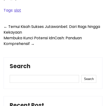
Tags:
slot
Post
←
Temui Kisah Sukses Jutawanbet: Dari Rags hingga
Kekayaan
navigation
Membuka Kunci Potensi IdnCash: Panduan
Komprehensif
→
Search
Search
Recent Post