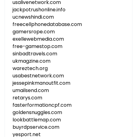
usalivenetwork.com
jackpotrushonline.info
ucnewshindi.com
freecellphonedatabase.com
gamersrope.com
exellewebmedia.com
free-gamestop.com
sinbadtravels.com
ukmagzine.com
wareztech.org
usabestnetwork.com
jessepinkmanoutfit.com
umailsend.com
retarys.com
fasterformationcpf.com
goldensnuggles.com
lookbattlemap.com
buyrdpservice.com
yesport.net