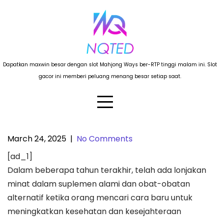
Skip
to
content
Dapatkan maxwin besar dengan slot Mahjong Ways ber-RTP tinggi malam ini. Slot
gacor ini memberi peluang menang besar setiap saat.
March 24, 2025
|
No Comments
Menjelajahi Manfaat Inibet: The
[ad_1]
Ultimate Guide
Dalam beberapa tahun terakhir, telah ada lonjakan
minat dalam suplemen alami dan obat-obatan
alternatif ketika orang mencari cara baru untuk
meningkatkan kesehatan dan kesejahteraan