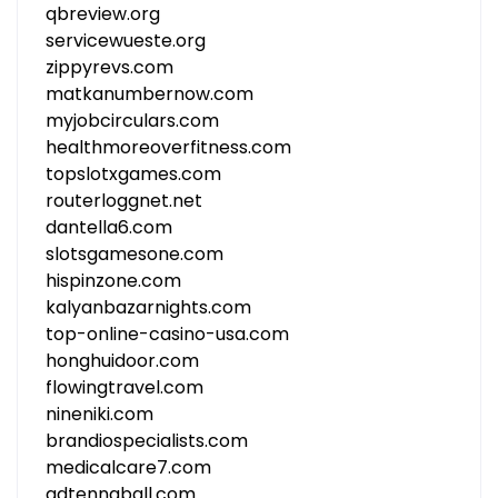
qbreview.org
servicewueste.org
zippyrevs.com
matkanumbernow.com
myjobcirculars.com
healthmoreoverfitness.com
topslotxgames.com
routerloggnet.net
dantella6.com
slotsgamesone.com
hispinzone.com
kalyanbazarnights.com
top-online-casino-usa.com
honghuidoor.com
flowingtravel.com
nineniki.com
brandiospecialists.com
medicalcare7.com
adtennaball.com