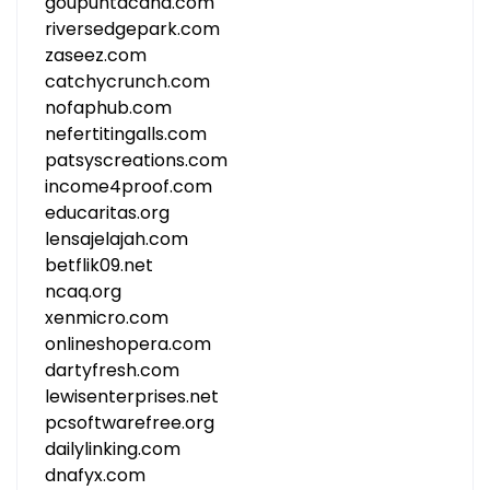
goupuntacana.com
riversedgepark.com
zaseez.com
catchycrunch.com
nofaphub.com
nefertitingalls.com
patsyscreations.com
income4proof.com
educaritas.org
lensajelajah.com
betflik09.net
ncaq.org
xenmicro.com
onlineshopera.com
dartyfresh.com
lewisenterprises.net
pcsoftwarefree.org
dailylinking.com
dnafyx.com