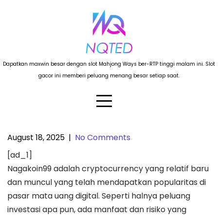
Skip
to
content
Dapatkan maxwin besar dengan slot Mahjong Ways ber-RTP tinggi malam ini. Slot
gacor ini memberi peluang menang besar setiap saat.
August 18, 2025
|
No Comments
Menjelajahi manfaat dan risiko
[ad_1]
berinvestasi di Nagakoin99
Nagakoin99 adalah cryptocurrency yang relatif baru
dan muncul yang telah mendapatkan popularitas di
pasar mata uang digital. Seperti halnya peluang
investasi apa pun, ada manfaat dan risiko yang