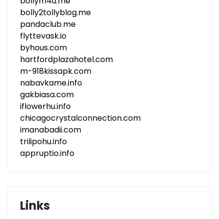
bollym4u.me
bolly2tollyblog.me
pandaclub.me
flyttevask.io
byhous.com
hartfordplazahotel.com
m-918kissapk.com
nabavkame.info
gakbiasa.com
iflowerhu.info
chicagocrystalconnection.com
imanabadii.com
trilipohu.info
appruptio.info
Links