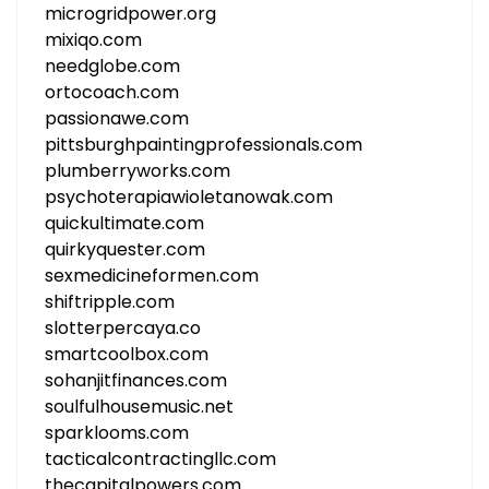
microgridpower.org
mixiqo.com
needglobe.com
ortocoach.com
passionawe.com
pittsburghpaintingprofessionals.com
plumberryworks.com
psychoterapiawioletanowak.com
quickultimate.com
quirkyquester.com
sexmedicineformen.com
shiftripple.com
slotterpercaya.co
smartcoolbox.com
sohanjitfinances.com
soulfulhousemusic.net
sparklooms.com
tacticalcontractingllc.com
thecapitalpowers.com