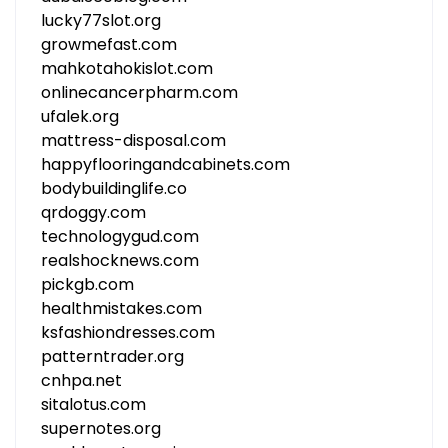
lucky77slot.org
growmefast.com
mahkotahokislot.com
onlinecancerpharm.com
ufalek.org
mattress-disposal.com
happyflooringandcabinets.com
bodybuildinglife.co
qrdoggy.com
technologygud.com
realshocknews.com
pickgb.com
healthmistakes.com
ksfashiondresses.com
patterntrader.org
cnhpa.net
sitalotus.com
supernotes.org