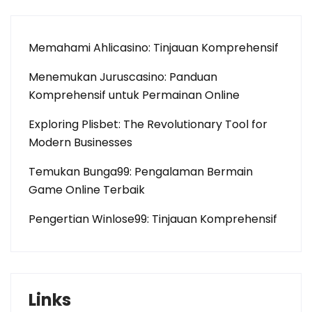
Memahami Ahlicasino: Tinjauan Komprehensif
Menemukan Juruscasino: Panduan
Komprehensif untuk Permainan Online
Exploring Plisbet: The Revolutionary Tool for
Modern Businesses
Temukan Bunga99: Pengalaman Bermain
Game Online Terbaik
Pengertian Winlose99: Tinjauan Komprehensif
Links