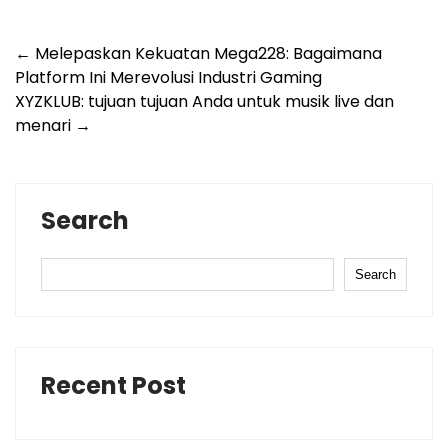
Post
←
Melepaskan Kekuatan Mega228: Bagaimana
Platform Ini Merevolusi Industri Gaming
navigation
XYZKLUB: tujuan tujuan Anda untuk musik live dan
menari
→
Search
Search
Recent Post