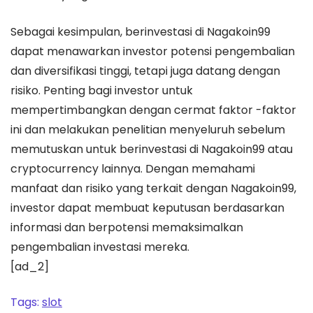
Sebagai kesimpulan, berinvestasi di Nagakoin99
dapat menawarkan investor potensi pengembalian
dan diversifikasi tinggi, tetapi juga datang dengan
risiko. Penting bagi investor untuk
mempertimbangkan dengan cermat faktor -faktor
ini dan melakukan penelitian menyeluruh sebelum
memutuskan untuk berinvestasi di Nagakoin99 atau
cryptocurrency lainnya. Dengan memahami
manfaat dan risiko yang terkait dengan Nagakoin99,
investor dapat membuat keputusan berdasarkan
informasi dan berpotensi memaksimalkan
pengembalian investasi mereka.
[ad_2]
Tags:
slot