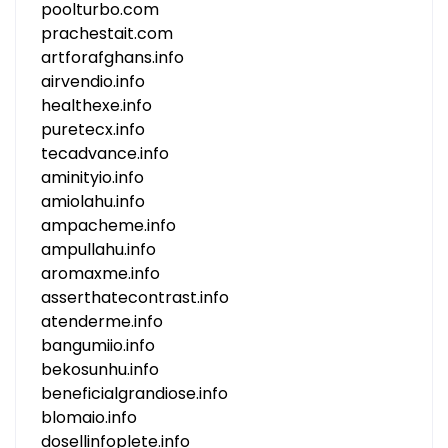
poolturbo.com
prachestait.com
artforafghans.info
airvendio.info
healthexe.info
puretecx.info
tecadvance.info
aminityio.info
amiolahu.info
ampacheme.info
ampullahu.info
aromaxme.info
asserthatecontrast.info
atenderme.info
bangumiio.info
bekosunhu.info
beneficialgrandiose.info
blomaio.info
dosellinfoplete.info