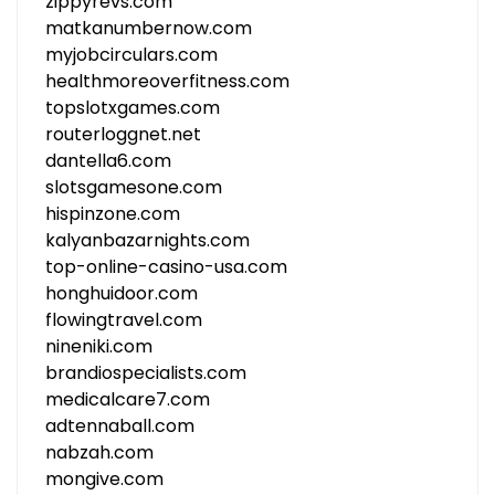
zippyrevs.com
matkanumbernow.com
myjobcirculars.com
healthmoreoverfitness.com
topslotxgames.com
routerloggnet.net
dantella6.com
slotsgamesone.com
hispinzone.com
kalyanbazarnights.com
top-online-casino-usa.com
honghuidoor.com
flowingtravel.com
nineniki.com
brandiospecialists.com
medicalcare7.com
adtennaball.com
nabzah.com
mongive.com