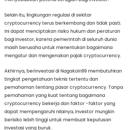
Selain itu, lingkungan regulasi di sekitar
cryptocurrency terus berkembang dan tidak pasti.
Ini dapat menciptakan risiko hukum dan peraturan
bagi investor, karena pemerintah di seluruh dunia
masih berusaha untuk menentukan bagaimana
mengatur dan mengenakan pajak cryptocurrency.
Akhirnya, berinvestasi di Nagakoin99 membutuhkan
tingkat pengetahuan teknis tertentu dan
pemahaman tentang pasar cryptocurrency. Tanpa
pemahaman yang kuat tentang bagaimana
cryptocurrency bekerja dan faktor -faktor yang
dapat mempengaruhi nilainya, investor mungkin
berisiko lebih tinggi untuk membuat keputusan
investasi yang buruk.