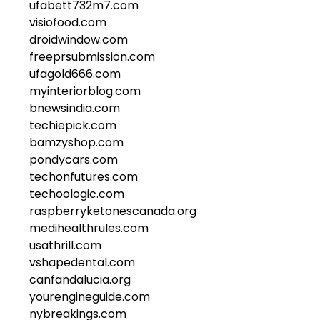
ufabett732m7.com
visiofood.com
droidwindow.com
freeprsubmission.com
ufagold666.com
myinteriorblog.com
bnewsindia.com
techiepick.com
bamzyshop.com
pondycars.com
techonfutures.com
techoologic.com
raspberryketonescanada.org
medihealthrules.com
usathrill.com
vshapedental.com
canfandalucia.org
yourengineguide.com
nybreakings.com