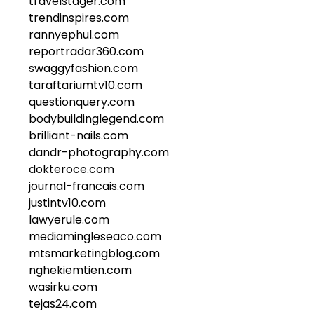
travelstager.com
trendinspires.com
rannyephul.com
reportradar360.com
swaggyfashion.com
taraftariumtv10.com
questionquery.com
bodybuildinglegend.com
brilliant-nails.com
dandr-photography.com
dokteroce.com
journal-francais.com
justintv10.com
lawyerule.com
mediamingleseaco.com
mtsmarketingblog.com
nghekiemtien.com
wasirku.com
tejas24.com