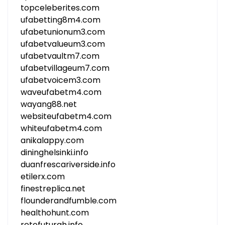
topceleberites.com
ufabetting8m4.com
ufabetunionum3.com
ufabetvalueum3.com
ufabetvaultm7.com
ufabetvillageum7.com
ufabetvoicem3.com
waveufabetm4.com
wayang88.net
websiteufabetm4.com
whiteufabetm4.com
anikalappy.com
dininghelsinki.info
duanfrescariverside.info
etilerx.com
finestreplica.net
flounderandfumble.com
healthohunt.com
retefuturah.info