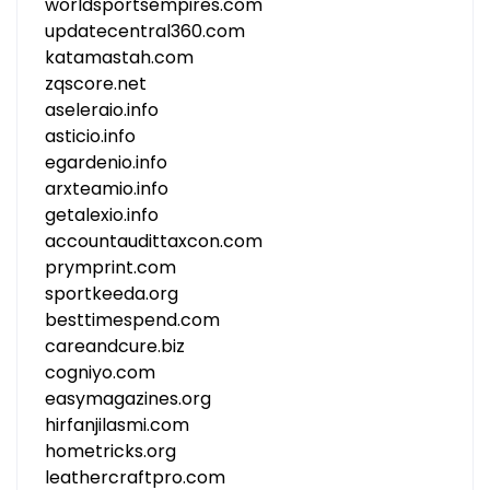
worldsportsempires.com
updatecentral360.com
katamastah.com
zqscore.net
aseleraio.info
asticio.info
egardenio.info
arxteamio.info
getalexio.info
accountaudittaxcon.com
prymprint.com
sportkeeda.org
besttimespend.com
careandcure.biz
cogniyo.com
easymagazines.org
hirfanjilasmi.com
hometricks.org
leathercraftpro.com