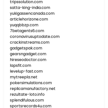
tripssolution.com
satta-king-india.com
yukigassencanada.com
articlehorizone.com
yuqqbbzp.com
7betagents6.com
coronavirusuptodate.com
crackinstreams.com
gadgetspak.com
gearsngadget.com
hireseodoctor.com
lapsfit.com
levelup-fast.com
mytreepla.net
pokersimulations.com
replicamanufactory.net
rezultate-loto.info
splendifulous.com
sportsrecords4u.com