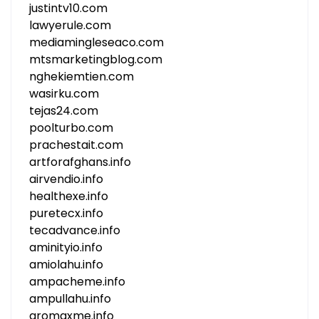
justintv10.com
lawyerule.com
mediamingleseaco.com
mtsmarketingblog.com
nghekiemtien.com
wasirku.com
tejas24.com
poolturbo.com
prachestait.com
artforafghans.info
airvendio.info
healthexe.info
puretecx.info
tecadvance.info
aminityio.info
amiolahu.info
ampacheme.info
ampullahu.info
aromaxme.info