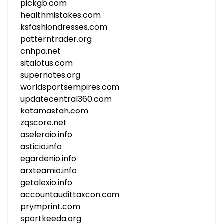
pickgb.com
healthmistakes.com
ksfashiondresses.com
patterntrader.org
cnhpa.net
sitalotus.com
supernotes.org
worldsportsempires.com
updatecentral360.com
katamastah.com
zqscore.net
aseleraio.info
asticio.info
egardenio.info
arxteamio.info
getalexio.info
accountaudittaxcon.com
prymprint.com
sportkeeda.org