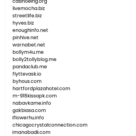
casinoeing.org
livemocha.biz
streetlife.biz
hyves.biz
enoughinfo.net
pinhive.net
warnabet.net
bollym4u.me
bolly2tollyblog.me
pandaclub.me
flyttevask.io
byhous.com
hartfordplazahotel.com
m-918kissapk.com
nabavkame.info
gakbiasa.com
iflowerhu.info
chicagocrystalconnection.com
imanabadii.com