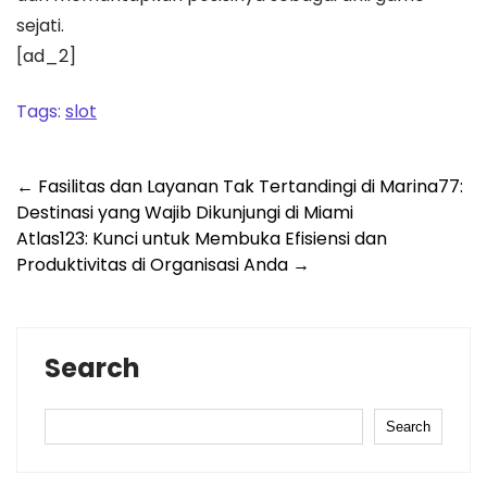
sejati.
[ad_2]
Tags:
slot
Post
←
Fasilitas dan Layanan Tak Tertandingi di Marina77:
Destinasi yang Wajib Dikunjungi di Miami
navigation
Atlas123: Kunci untuk Membuka Efisiensi dan
Produktivitas di Organisasi Anda
→
Search
Search