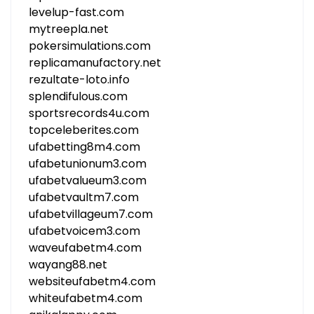
levelup-fast.com
mytreepla.net
pokersimulations.com
replicamanufactory.net
rezultate-loto.info
splendifulous.com
sportsrecords4u.com
topceleberites.com
ufabetting8m4.com
ufabetunionum3.com
ufabetvalueum3.com
ufabetvaultm7.com
ufabetvillageum7.com
ufabetvoicem3.com
waveufabetm4.com
wayang88.net
websiteufabetm4.com
whiteufabetm4.com