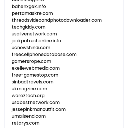
bahenxgek.info
pertamaskre.com
threadsvideoandphotodownloader.com
techgiddy.com
usalivenetwork.com
jackpotrushonline.info
ucnewshindi.com
freecellphonedatabase.com
gamersrope.com
exellewebmedia.com
free-gamestop.com
sinbadtravels.com
ukmagzine.com
wareztech.org
usabestnetwork.com
jessepinkmanoutfit.com
umailsend.com
retarys.com