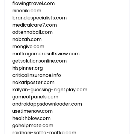
flowingtravel.com
nineniki.com
brandiospecialists.com
medicalcare7.com
adtennaball.com
nabzah.com
mongive.com
matkagameresultsview.com
getsolutionsonline.com
hispinner.org
criticalinsurance.info
nokariposter.com
kalyan-guessing-nightplay.com
gameofpanels.com
androidappsdownloader.com
usetimenow.com
healthblow.com
gohelpmate.com
rajdhani-satta-matka.com