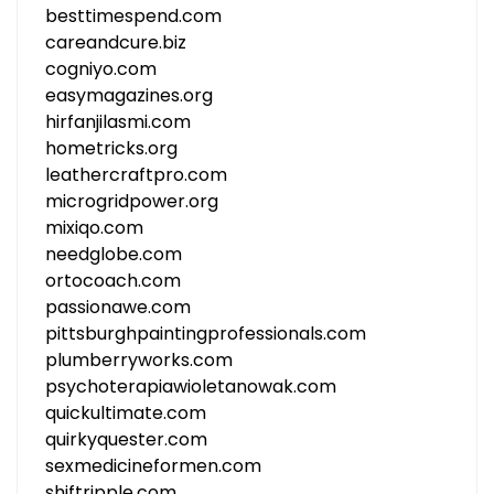
besttimespend.com
careandcure.biz
cogniyo.com
easymagazines.org
hirfanjilasmi.com
hometricks.org
leathercraftpro.com
microgridpower.org
mixiqo.com
needglobe.com
ortocoach.com
passionawe.com
pittsburghpaintingprofessionals.com
plumberryworks.com
psychoterapiawioletanowak.com
quickultimate.com
quirkyquester.com
sexmedicineformen.com
shiftripple.com