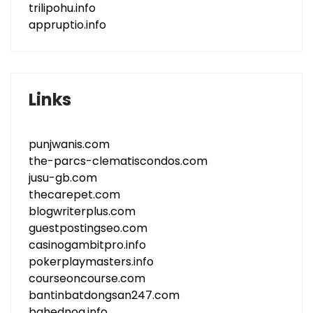
trilipohu.info
appruptio.info
Links
punjwanis.com
the-parcs-clematiscondos.com
jusu-gb.com
thecarepet.com
blogwriterplus.com
guestpostingseo.com
casinogambitpro.info
pokerplaymasters.info
courseoncourse.com
bantinbatdongsan247.com
bahednog.info