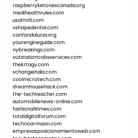
raspberryketonescanada.org
medihealthrules.com
usathrill.com
vshapedental.com
canfandalucia.org
yourengineguide.com
nybreakings.com
outstationcabsservices.com
thekrtagy.com
xchangeindia.com
coolmicrotech.com
dreamhousehack.com
the-techteacher.com
automobilenews-online.com
fashionalltimes.com
totaldigitalforum.com
technoarmaan.com
empresasposicionamientoweb.com