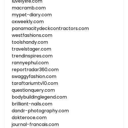
luvelylife.com
macramb.com
mypet-diary.com
oxweekly.com
panamacitydeckcontractors.com
westfashions.com
toolshandy.com
travelstager.com
trendinspires.com
rannyephul.com
reportradar360.com
swaggyfashion.com
taraftariumtv10.com
questionquery.com
bodybuildinglegend.com
brilliant-nails.com
dandr-photography.com
dokteroce.com
journal-francais.com