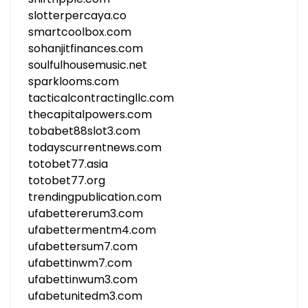
slotterpercaya.co
smartcoolbox.com
sohanjitfinances.com
soulfulhousemusic.net
sparklooms.com
tacticalcontractingllc.com
thecapitalpowers.com
tobabet88slot3.com
todayscurrentnews.com
totobet77.asia
totobet77.org
trendingpublication.com
ufabettererum3.com
ufabettermentm4.com
ufabettersum7.com
ufabettinwm7.com
ufabettinwum3.com
ufabetunitedm3.com