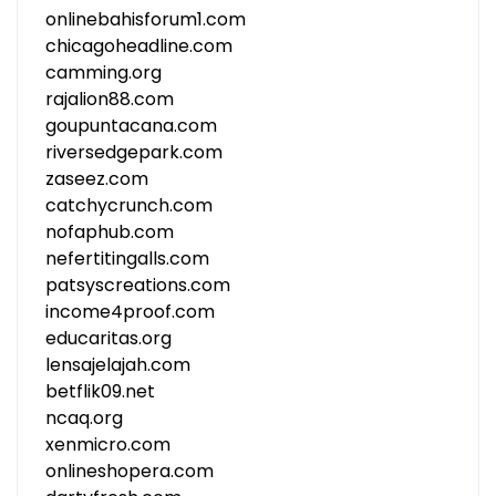
onlinebahisforum1.com
chicagoheadline.com
camming.org
rajalion88.com
goupuntacana.com
riversedgepark.com
zaseez.com
catchycrunch.com
nofaphub.com
nefertitingalls.com
patsyscreations.com
income4proof.com
educaritas.org
lensajelajah.com
betflik09.net
ncaq.org
xenmicro.com
onlineshopera.com