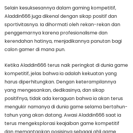
Selain kesuksesannya dalam gaming kompetitif,
Aladdin666 juga dikenal dengan sikap positif dan
sportivitasnya. Ia dihormati oleh rekan-rekan dan
penggemarnya karena profesionalisme dan
kerendahan hatinya, menjadikannya panutan bagi
calon gamer di mana pun.
Ketika Aladdin666 terus naik peringkat di dunia game
kompetitif, jelas bahwa ia adalah kekuatan yang
harus diperhitungkan. Dengan keterampilannya
yang mengesankan, dedikasinya, dan sikap
positifnya, tidak ada keraguan bahwa ia akan terus
mengukir namanya di dunia game selama bertahun-
tahun yang akan datang. Awasi Aladdin666 saat ia
terus mengeksplorasi keajaiban game kompetitif
dan memantapkan posisinya sebagai ahli game