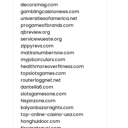
decorsmag.com
gamblingcasinonews.com
universitiesofamerica.net
progameofbrands.com
qbreview.org
servicewueste.org
zippyrevs.com
matkanumbernow.com
myjobcirculars.com
healthmoreoverfitness.com
topslotxgames.com
routerloggnet.net
dantella6.com
slotsgamesone.com
hispinzone.com
kalyanbazarnights.com
top-online-casino-usa.com
honghuidoor.com