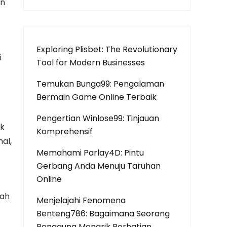
an
Exploring Plisbet: The Revolutionary
i
Tool for Modern Businesses
Temukan Bunga99: Pengalaman
Bermain Game Online Terbaik
Pengertian Winlose99: Tinjauan
uk
Komprehensif
al,
Memahami Parlay4D: Pintu
Gerbang Anda Menuju Taruhan
Online
uah
Menjelajahi Fenomena
Benteng786: Bagaimana Seorang
Pengguna Menarik Perhatian