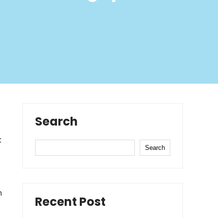
Search
k
Search
n
Recent Post