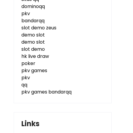
dominoqq
pkv
bandarqq
slot demo zeus
demo slot
demo slot
slot demo
hk live draw
poker
pkv games
pkv
qq
pkv games bandarqq
Links