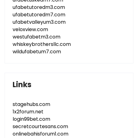
ufabetutoredm3.com
ufabetutoredm7.com
ufabetvalleyum3.com
veloxview.com
westufabetm3.com
whiskeybrothersllc.com
wildufabetum7.com
Links
stagehubs.com
1x2forum.net
login99bet.com
secretcourtesans.com
onlinebahisforum1.com