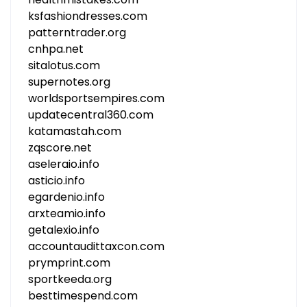
ksfashiondresses.com
patterntrader.org
cnhpa.net
sitalotus.com
supernotes.org
worldsportsempires.com
updatecentral360.com
katamastah.com
zqscore.net
aseleraio.info
asticio.info
egardenio.info
arxteamio.info
getalexio.info
accountaudittaxcon.com
prymprint.com
sportkeeda.org
besttimespend.com