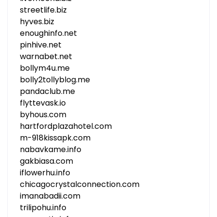
streetlife.biz
hyves.biz
enoughinfo.net
pinhive.net
warnabet.net
bollym4u.me
bolly2tollyblog.me
pandaclub.me
flyttevask.io
byhous.com
hartfordplazahotel.com
m-918kissapk.com
nabavkame.info
gakbiasa.com
iflowerhu.info
chicagocrystalconnection.com
imanabadii.com
trilipohu.info