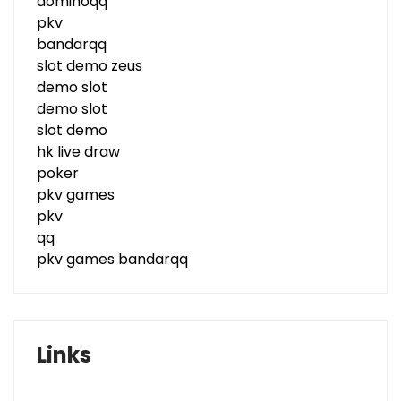
dominoqq
pkv
bandarqq
slot demo zeus
demo slot
demo slot
slot demo
hk live draw
poker
pkv games
pkv
qq
pkv games bandarqq
Links