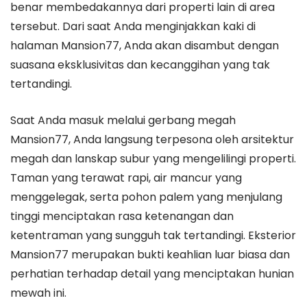
benar membedakannya dari properti lain di area
tersebut. Dari saat Anda menginjakkan kaki di
halaman Mansion77, Anda akan disambut dengan
suasana eksklusivitas dan kecanggihan yang tak
tertandingi.
Saat Anda masuk melalui gerbang megah
Mansion77, Anda langsung terpesona oleh arsitektur
megah dan lanskap subur yang mengelilingi properti.
Taman yang terawat rapi, air mancur yang
menggelegak, serta pohon palem yang menjulang
tinggi menciptakan rasa ketenangan dan
ketentraman yang sungguh tak tertandingi. Eksterior
Mansion77 merupakan bukti keahlian luar biasa dan
perhatian terhadap detail yang menciptakan hunian
mewah ini.