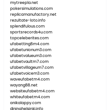
mytreepla.net
pokersimulations.com
replicamanufactory.net
rezultate-loto.info
splendifulous.com
sportsrecords4u.com
topceleberites.com
ufabetting8m4.com
ufabetunionum3.com
ufabetvalueum3.com
ufabetvaultm7.com
ufabetvillageum7.com
ufabetvoicem3.com
waveufabetm4.com
wayang88.net
websiteufabetm4.com
whiteufabetm4.com
anikalappy.com
dininghelsinki.info