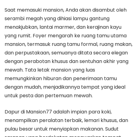
Saat memasuki mansion, Anda akan disambut oleh
serambi megah yang dihiasi lampu gantung
menakjubkan, lantai marmer, dan kerajinan kayu
yang rumit. Foyer mengarah ke ruang tamu utama
mansion, termasuk ruang tamu formal, ruang makan,
dan perpustakaan, semuanya ditata secara elegan
dengan perabotan khusus dan sentuhan akhir yang
mewah. Tata letak mansion yang luas
memungkinkan hiburan dan penerimaan tamu
dengan mudah, menjadikannya tempat yang ideal
untuk pesta dan pertemuan mewah.
Dapur di Mansion77 adalah impian para koki,
menampilkan peralatan terbaik, lemari khusus, dan
pulau besar untuk menyiapkan makanan. Sudut