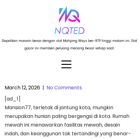
Skip
to
content
Dapatkan maxwin besar dengan slot Mahjong Ways ber-RTP tinggi malam ini. Slot
gacor ini memberi peluang menang besar setiap saat.
March 12, 2026
|
No Comments
Mengungkap Kemewahan
[ad_1]
Mansion77: Tur Ke Tempat
Mansion77, terletak di jantung kota, mungkin
Tinggal Paling Bergengsi di Kota
merupakan hunian paling bergengsi di kota. Rumah
mewah ini menawarkan fasilitas mewah, desain
indah, dan keanggunan tak tertandingi yang benar-