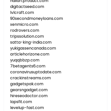
nailartproduct.com
digitactseed.com
lvlcraft.com
90secondmoneyloans.com
xenmicro.com
rodrovers.com
tripssolution.com
satta-king-india.com
yukigassencanada.com
articlehorizone.com
yuqqbbzp.com
7betagents6.com
coronavirusuptodate.com
crackinstreams.com
gadgetspak.com
gearsngadget.com
hireseodoctor.com
lapsfit.com
levelup-fast.com