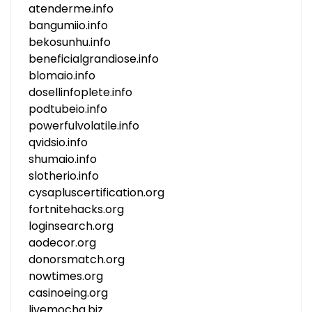
atenderme.info
bangumiio.info
bekosunhu.info
beneficialgrandiose.info
blomaio.info
dosellinfoplete.info
podtubeio.info
powerfulvolatile.info
qvidsio.info
shumaio.info
slotherio.info
cysapluscertification.org
fortnitehacks.org
loginsearch.org
aodecor.org
donorsmatch.org
nowtimes.org
casinoeing.org
livemocha.biz