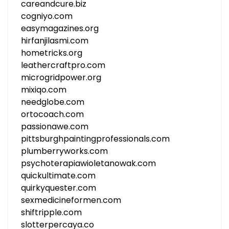
careandcure.biz
cogniyo.com
easymagazines.org
hirfanjilasmi.com
hometricks.org
leathercraftpro.com
microgridpower.org
mixiqo.com
needglobe.com
ortocoach.com
passionawe.com
pittsburghpaintingprofessionals.com
plumberryworks.com
psychoterapiawioletanowak.com
quickultimate.com
quirkyquester.com
sexmedicineformen.com
shiftripple.com
slotterpercaya.co