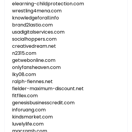
elearning-childprotection.com
wrestling4mena.com
knowledgeforall.info
brand2lastio.com
usadigitalservices.com
socialhoppers.com
creativedream.net
n2315.com
getwebonline.com
onlyfansheaven.com
lky08.com
ralph-fiennes.net
fielder-maximum-discount.net
fitfllex.com
genesisbusinesscredit.com
inforuang.com
kindsmarket.com
luvelylife.com
macramb.com