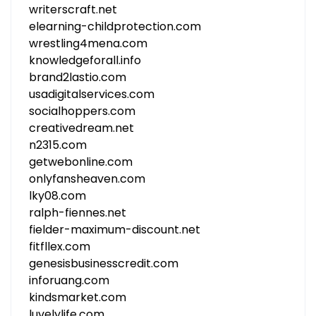
writerscraft.net
elearning-childprotection.com
wrestling4mena.com
knowledgeforall.info
brand2lastio.com
usadigitalservices.com
socialhoppers.com
creativedream.net
n2315.com
getwebonline.com
onlyfansheaven.com
lky08.com
ralph-fiennes.net
fielder-maximum-discount.net
fitfllex.com
genesisbusinesscredit.com
inforuang.com
kindsmarket.com
luvelylife.com