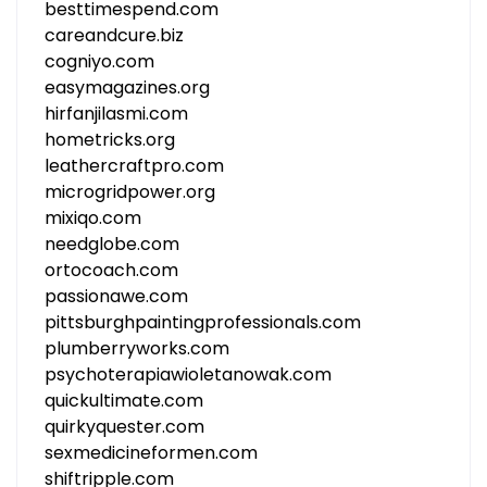
besttimespend.com
careandcure.biz
cogniyo.com
easymagazines.org
hirfanjilasmi.com
hometricks.org
leathercraftpro.com
microgridpower.org
mixiqo.com
needglobe.com
ortocoach.com
passionawe.com
pittsburghpaintingprofessionals.com
plumberryworks.com
psychoterapiawioletanowak.com
quickultimate.com
quirkyquester.com
sexmedicineformen.com
shiftripple.com