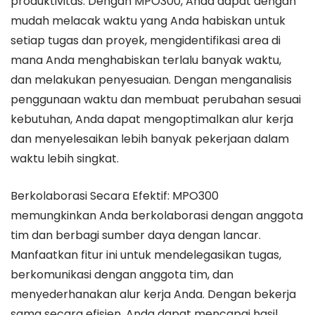
produktivitas. Dengan MPO300, Anda dapat dengan
mudah melacak waktu yang Anda habiskan untuk
setiap tugas dan proyek, mengidentifikasi area di
mana Anda menghabiskan terlalu banyak waktu,
dan melakukan penyesuaian. Dengan menganalisis
penggunaan waktu dan membuat perubahan sesuai
kebutuhan, Anda dapat mengoptimalkan alur kerja
dan menyelesaikan lebih banyak pekerjaan dalam
waktu lebih singkat.
Berkolaborasi Secara Efektif: MPO300
memungkinkan Anda berkolaborasi dengan anggota
tim dan berbagi sumber daya dengan lancar.
Manfaatkan fitur ini untuk mendelegasikan tugas,
berkomunikasi dengan anggota tim, dan
menyederhanakan alur kerja Anda. Dengan bekerja
sama secara efisien, Anda dapat mencapai hasil