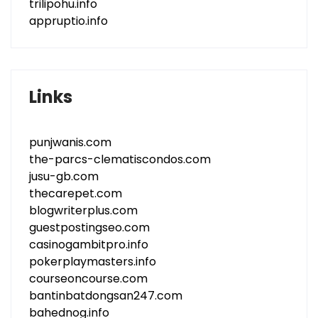
trilipohu.info
appruptio.info
Links
punjwanis.com
the-parcs-clematiscondos.com
jusu-gb.com
thecarepet.com
blogwriterplus.com
guestpostingseo.com
casinogambitpro.info
pokerplaymasters.info
courseoncourse.com
bantinbatdongsan247.com
bahednog.info