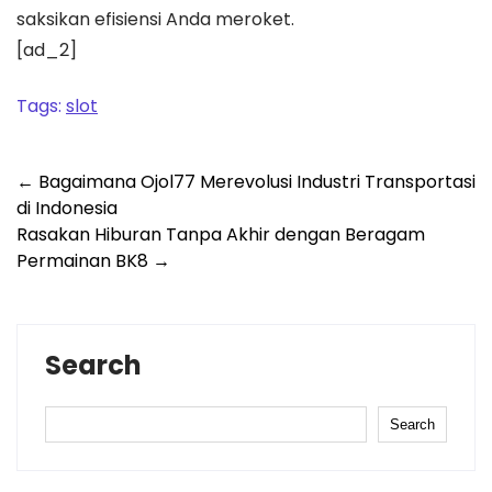
saksikan efisiensi Anda meroket.
[ad_2]
Tags:
slot
Post
←
Bagaimana Ojol77 Merevolusi Industri Transportasi
di Indonesia
navigation
Rasakan Hiburan Tanpa Akhir dengan Beragam
Permainan BK8
→
Search
Search