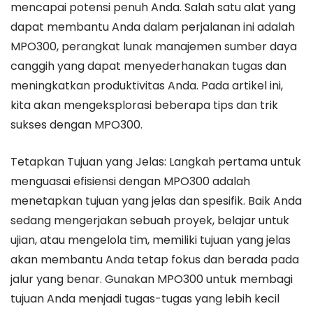
mencapai potensi penuh Anda. Salah satu alat yang
dapat membantu Anda dalam perjalanan ini adalah
MPO300, perangkat lunak manajemen sumber daya
canggih yang dapat menyederhanakan tugas dan
meningkatkan produktivitas Anda. Pada artikel ini,
kita akan mengeksplorasi beberapa tips dan trik
sukses dengan MPO300.
Tetapkan Tujuan yang Jelas: Langkah pertama untuk
menguasai efisiensi dengan MPO300 adalah
menetapkan tujuan yang jelas dan spesifik. Baik Anda
sedang mengerjakan sebuah proyek, belajar untuk
ujian, atau mengelola tim, memiliki tujuan yang jelas
akan membantu Anda tetap fokus dan berada pada
jalur yang benar. Gunakan MPO300 untuk membagi
tujuan Anda menjadi tugas-tugas yang lebih kecil