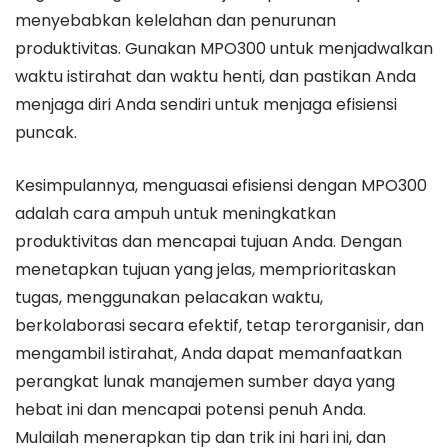
menyebabkan kelelahan dan penurunan
produktivitas. Gunakan MPO300 untuk menjadwalkan
waktu istirahat dan waktu henti, dan pastikan Anda
menjaga diri Anda sendiri untuk menjaga efisiensi
puncak.
Kesimpulannya, menguasai efisiensi dengan MPO300
adalah cara ampuh untuk meningkatkan
produktivitas dan mencapai tujuan Anda. Dengan
menetapkan tujuan yang jelas, memprioritaskan
tugas, menggunakan pelacakan waktu,
berkolaborasi secara efektif, tetap terorganisir, dan
mengambil istirahat, Anda dapat memanfaatkan
perangkat lunak manajemen sumber daya yang
hebat ini dan mencapai potensi penuh Anda.
Mulailah menerapkan tip dan trik ini hari ini, dan