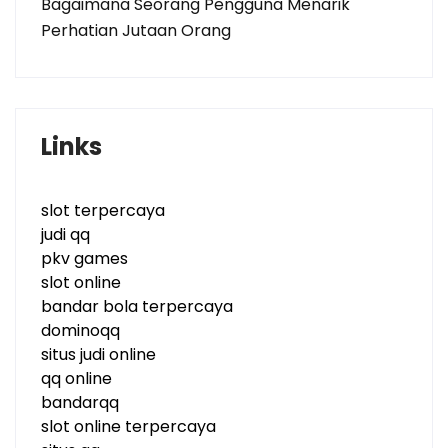
Bagaimana Seorang Pengguna Menarik
Perhatian Jutaan Orang
Links
slot terpercaya
judi qq
pkv games
slot online
bandar bola terpercaya
dominoqq
situs judi online
qq online
bandarqq
slot online terpercaya