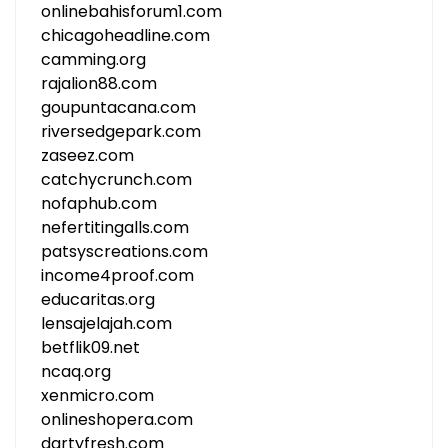
onlinebahisforum1.com
chicagoheadline.com
camming.org
rajalion88.com
goupuntacana.com
riversedgepark.com
zaseez.com
catchycrunch.com
nofaphub.com
nefertitingalls.com
patsyscreations.com
income4proof.com
educaritas.org
lensajelajah.com
betflik09.net
ncaq.org
xenmicro.com
onlineshopera.com
dartyfresh.com