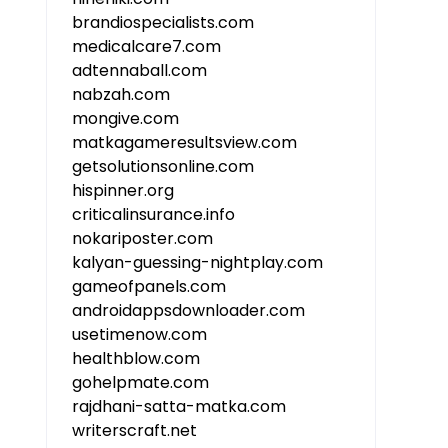
brandiospecialists.com
medicalcare7.com
adtennaball.com
nabzah.com
mongive.com
matkagameresultsview.com
getsolutionsonline.com
hispinner.org
criticalinsurance.info
nokariposter.com
kalyan-guessing-nightplay.com
gameofpanels.com
androidappsdownloader.com
usetimenow.com
healthblow.com
gohelpmate.com
rajdhani-satta-matka.com
writerscraft.net