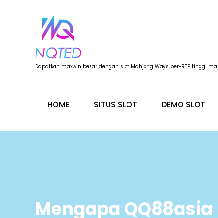
Skip
to
content
Dapatkan maxwin besar dengan slot Mahjong Ways ber-RTP tinggi mala
HOME
SITUS SLOT
DEMO SLOT
Mengapa QQ88asia M