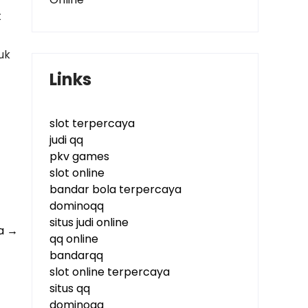
t
uk
Links
slot terpercaya
judi qq
pkv games
slot online
bandar bola terpercaya
dominoqq
situs judi online
wa
→
qq online
bandarqq
slot online terpercaya
situs qq
dominoqq