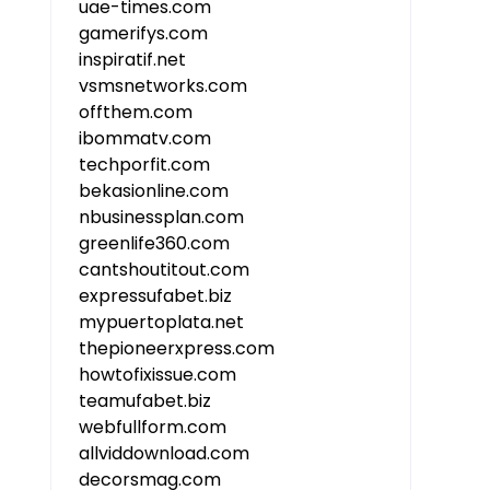
uae-times.com
gamerifys.com
inspiratif.net
vsmsnetworks.com
offthem.com
ibommatv.com
techporfit.com
bekasionline.com
nbusinessplan.com
greenlife360.com
cantshoutitout.com
expressufabet.biz
mypuertoplata.net
thepioneerxpress.com
howtofixissue.com
teamufabet.biz
webfullform.com
allviddownload.com
decorsmag.com