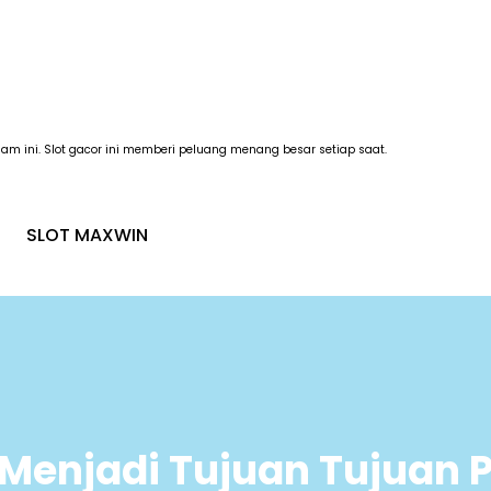
m ini. Slot gacor ini memberi peluang menang besar setiap saat.
SLOT MAXWIN
enjadi Tujuan Tujuan P