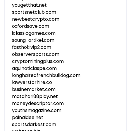
yougetthat.net
sportsnetclub.com
newbestcrypto.com
oxfordsave.com
iclassicgames.com
saung-artikel.com
fasthokivip2.com
observersports.com
cryptominingplus.com
aquinoticiaspe.com
longhairedfrenchbulldog.com
lawyersforhire.co
businemarket.com
matahari88play.net
moneydescriptor.com
youthsmagazine.com
painaidee.net
sportsdarkest.com