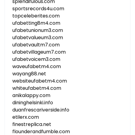
splendifulous.com
sportsrecords4u.com
topceleberites.com
ufabetting8m4.com
ufabetunionum3.com
ufabetvalueum3.com
ufabetvaultm7.com
ufabetvillageum7.com
ufabetvoicem3.com
waveufabetm4.com
wayang88.net
websiteufabetm4.com
whiteufabetm4.com
anikalappy.com
dininghelsinki.info
duanfrescariverside.info
etilerx.com
finestreplica.net
flounderandfumble.com