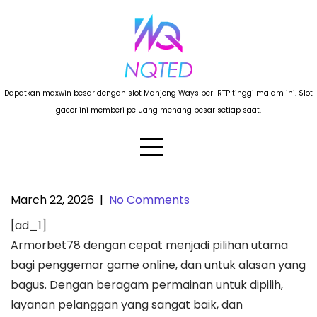
Skip
to
content
Dapatkan maxwin besar dengan slot Mahjong Ways ber-RTP tinggi malam ini. Slot
gacor ini memberi peluang menang besar setiap saat.
March 22, 2026
|
No Comments
Mengapa Armorbet78 adalah
[ad_1]
Pilihan Utama bagi Penggemar
Armorbet78 dengan cepat menjadi pilihan utama
Game Online
bagi penggemar game online, dan untuk alasan yang
bagus. Dengan beragam permainan untuk dipilih,
layanan pelanggan yang sangat baik, dan