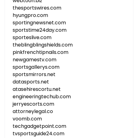
webtoon.biz
thesportswires.com
hyungpro.com
sportingnewsnet.com
sportstime24day.com
sporteslive.com
theblingblingshields.com
pinkfrenchtipnails.com
newgamestv.com
sportsgallerys.com
sportsmirrors.net
datasports.net
atasehirescortu.net
engineeringtechub.com
jerryescorts.com
attorneylegal.co
voomb.com
techgadgetpoint.com
tvsportsguide24.com