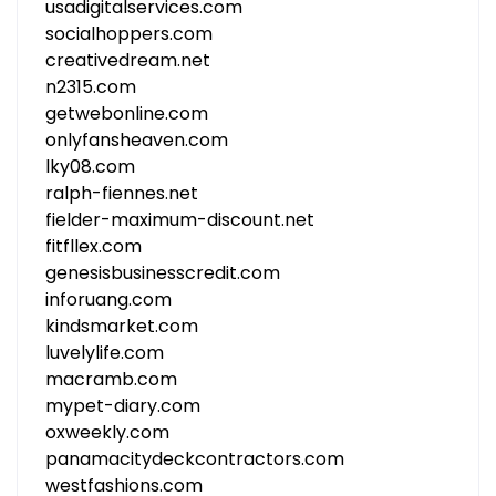
usadigitalservices.com
socialhoppers.com
creativedream.net
n2315.com
getwebonline.com
onlyfansheaven.com
lky08.com
ralph-fiennes.net
fielder-maximum-discount.net
fitfllex.com
genesisbusinesscredit.com
inforuang.com
kindsmarket.com
luvelylife.com
macramb.com
mypet-diary.com
oxweekly.com
panamacitydeckcontractors.com
westfashions.com