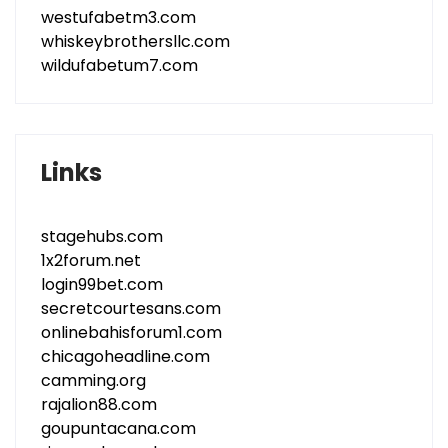
westufabetm3.com
whiskeybrothersllc.com
wildufabetum7.com
Links
stagehubs.com
1x2forum.net
login99bet.com
secretcourtesans.com
onlinebahisforum1.com
chicagoheadline.com
camming.org
rajalion88.com
goupuntacana.com