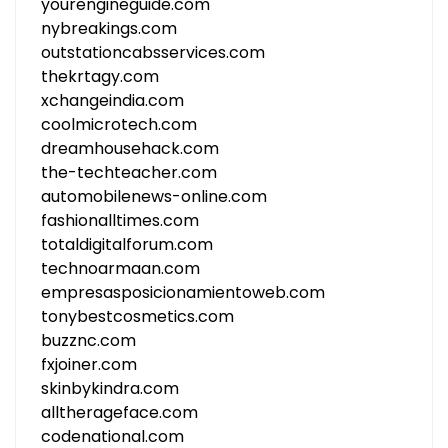
yourengineguide.com
nybreakings.com
outstationcabsservices.com
thekrtagy.com
xchangeindia.com
coolmicrotech.com
dreamhousehack.com
the-techteacher.com
automobilenews-online.com
fashionalltimes.com
totaldigitalforum.com
technoarmaan.com
empresasposicionamientoweb.com
tonybestcosmetics.com
buzznc.com
fxjoiner.com
skinbykindra.com
alltherageface.com
codenational.com