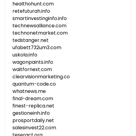
healthohunt.com
retefuturah.info
smartinvestinginfo.info
technewsalliance.com
technonetmarket.com
tedstanger.net
ufabett732um3.com
uskola.info
wagonpaints.info
waitfornext.com
clearvisionmarketing.co
quantum-code.co
whatnews.me
final-dream.com
finest-replica.net
gestioneinh.info
prosportdaily.net
salesinvest22.com
teseract.org