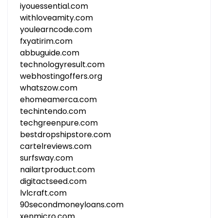
iyouessential.com
withloveamity.com
youlearncode.com
fxyatirim.com
abbuguide.com
technologyresult.com
webhostingoffers.org
whatszow.com
ehomeamerca.com
techintendo.com
techgreenpure.com
bestdropshipstore.com
cartelreviews.com
surfsway.com
nailartproduct.com
digitactseed.com
lvlcraft.com
90secondmoneyloans.com
xenmicro.com