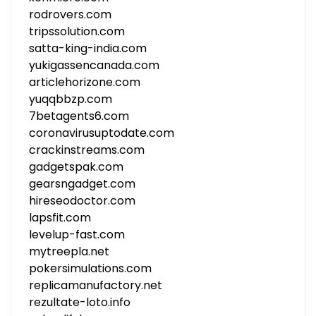
rodrovers.com
tripssolution.com
satta-king-india.com
yukigassencanada.com
articlehorizone.com
yuqqbbzp.com
7betagents6.com
coronavirusuptodate.com
crackinstreams.com
gadgetspak.com
gearsngadget.com
hireseodoctor.com
lapsfit.com
levelup-fast.com
mytreepla.net
pokersimulations.com
replicamanufactory.net
rezultate-loto.info