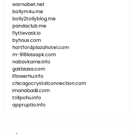
warnabet.net
bollym4u.me
bolly2tollyblog.me
pandaclub.me
flyttevask.io
byhous.com
hartfordplazahotel.com
m-918kissapk.com
nabavkame.info
gakbiasa.com
iflowerhu.info
chicagocrystalconnection.com
imanabadii.com
trilipohu.info
appruptio.info