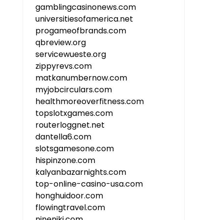
gamblingcasinonews.com
universitiesofamerica.net
progameofbrands.com
qbreview.org
servicewueste.org
zippyrevs.com
matkanumbernow.com
myjobcirculars.com
healthmoreoverfitness.com
topslotxgames.com
routerloggnet.net
dantella6.com
slotsgamesone.com
hispinzone.com
kalyanbazarnights.com
top-online-casino-usa.com
honghuidoor.com
flowingtravel.com
nineniki.com