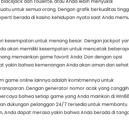
 blackjack dan roulette, atau Anda lebih menyukai
uatu untuk semua orang. Dengan grafik berkualitas tingg
perti berada di kasino kehidupan nyata saat Anda mem
ari kesempatan untuk menang besar. Dengan jackpot ya
nda akan memiliki kesempatan untuk mencetak beberap
enang memainkan game favorit Anda. Dan dengan opsi
t yakin bahwa kemenangan Anda akan aman dan sehat
rm game online lainnya adalah komitmennya untuk
ransparan. Dengan generator nomor acak yang canggih
 percaya bahwa setiap game yang Anda mainkan di Win8
ngan dukungan pelanggan 24/7 tersedia untuk membantu
, Anda dapat merasa yakin bahwa Anda berada di tang