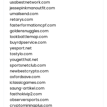
usabestnetwork.com
jessepinkmanoutfit.com
umailsend.com
retarys.com
fasterformationcpf.com
goldensnuggles.com
lookbattlemap.com
buyrdpservice.com
yesport.net
tostylo.com
yougetthat.net
sportsnetclub.com
newbestcrypto.com
oxfordsave.com
iclassicgames.com
saung-artikel.com
fasthokivip2.com
observersports.com
cryptominingplus.com