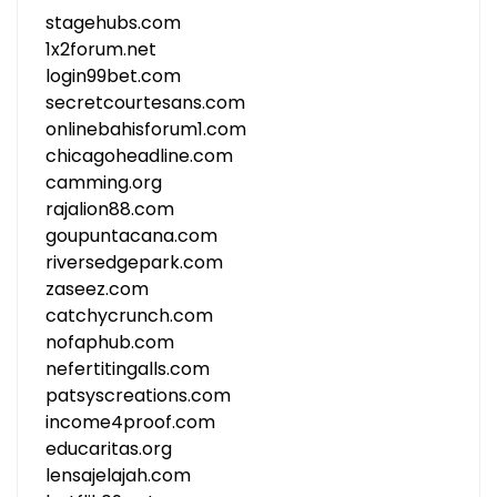
stagehubs.com
1x2forum.net
login99bet.com
secretcourtesans.com
onlinebahisforum1.com
chicagoheadline.com
camming.org
rajalion88.com
goupuntacana.com
riversedgepark.com
zaseez.com
catchycrunch.com
nofaphub.com
nefertitingalls.com
patsyscreations.com
income4proof.com
educaritas.org
lensajelajah.com