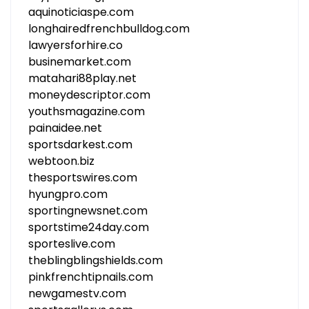
aquinoticiaspe.com
longhairedfrenchbulldog.com
lawyersforhire.co
businemarket.com
matahari88play.net
moneydescriptor.com
youthsmagazine.com
painaidee.net
sportsdarkest.com
webtoon.biz
thesportswires.com
hyungpro.com
sportingnewsnet.com
sportstime24day.com
sporteslive.com
theblingblingshields.com
pinkfrenchtipnails.com
newgamestv.com