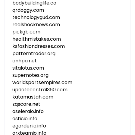
bodybuildinglife.co
qrdoggy.com
technologygud.com
realshocknews.com
pickgb.com
healthmistakes.com
ksfashiondresses.com
patterntrader.org
cnhpa.net
sitalotus.com
supernotes.org
worldsportsempires.com
updatecentral360.com
katamastah.com
zqscore.net
aseleraio.info
asticio.info
egardenio.info
arxteamio.info