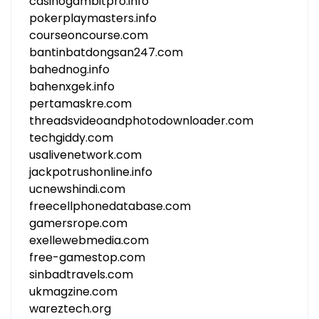
casinogambitpro.info
pokerplaymasters.info
courseoncourse.com
bantinbatdongsan247.com
bahednog.info
bahenxgek.info
pertamaskre.com
threadsvideoandphotodownloader.com
techgiddy.com
usalivenetwork.com
jackpotrushonline.info
ucnewshindi.com
freecellphonedatabase.com
gamersrope.com
exellewebmedia.com
free-gamestop.com
sinbadtravels.com
ukmagzine.com
wareztech.org