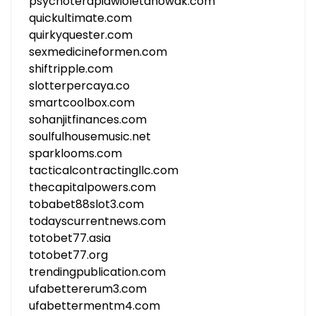
psychoterapiawioletanowak.com
quickultimate.com
quirkyquester.com
sexmedicineformen.com
shiftripple.com
slotterpercaya.co
smartcoolbox.com
sohanjitfinances.com
soulfulhousemusic.net
sparklooms.com
tacticalcontractingllc.com
thecapitalpowers.com
tobabet88slot3.com
todayscurrentnews.com
totobet77.asia
totobet77.org
trendingpublication.com
ufabettererum3.com
ufabettermentm4.com