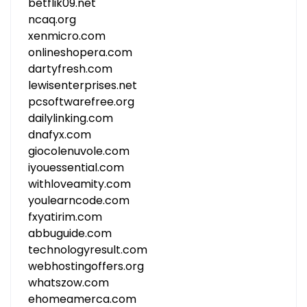
betflik09.net
ncaq.org
xenmicro.com
onlineshopera.com
dartyfresh.com
lewisenterprises.net
pcsoftwarefree.org
dailylinking.com
dnafyx.com
giocolenuvole.com
iyouessential.com
withloveamity.com
youlearncode.com
fxyatirim.com
abbuguide.com
technologyresult.com
webhostingoffers.org
whatszow.com
ehomeamerca.com