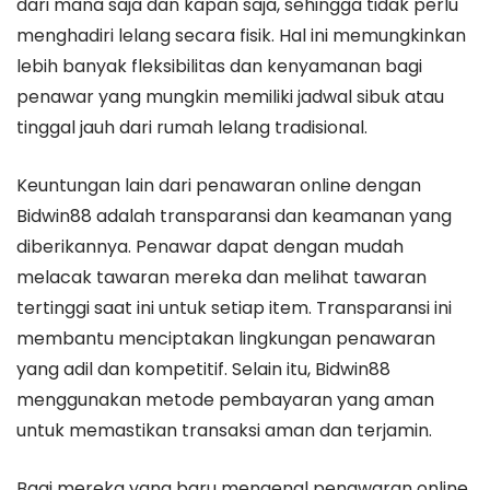
dari mana saja dan kapan saja, sehingga tidak perlu
menghadiri lelang secara fisik. Hal ini memungkinkan
lebih banyak fleksibilitas dan kenyamanan bagi
penawar yang mungkin memiliki jadwal sibuk atau
tinggal jauh dari rumah lelang tradisional.
Keuntungan lain dari penawaran online dengan
Bidwin88 adalah transparansi dan keamanan yang
diberikannya. Penawar dapat dengan mudah
melacak tawaran mereka dan melihat tawaran
tertinggi saat ini untuk setiap item. Transparansi ini
membantu menciptakan lingkungan penawaran
yang adil dan kompetitif. Selain itu, Bidwin88
menggunakan metode pembayaran yang aman
untuk memastikan transaksi aman dan terjamin.
Bagi mereka yang baru mengenal penawaran online,