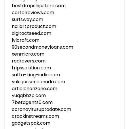
bestdropshipstore.com
cartelreviews.com
surfsway.com
nailartproduct.com
digitactseed.com
lvlcraft.com
90secondmoneyloans.com
xenmicro.com
rodrovers.com
tripssolution.com
satta-king-india.com
yukigassencanada.com
articlehorizone.com
yuqqbbzp.com
7betagents6.com
coronavirusuptodate.com
crackinstreams.com
gadgetspak.com