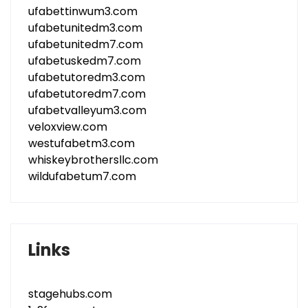
ufabettinwum3.com
ufabetunitedm3.com
ufabetunitedm7.com
ufabetuskedm7.com
ufabetutoredm3.com
ufabetutoredm7.com
ufabetvalleyum3.com
veloxview.com
westufabetm3.com
whiskeybrothersllc.com
wildufabetum7.com
Links
stagehubs.com