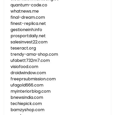
quantum-code.co
whatnews.me
final-dream.com
finest-replica.net
gestioneinh.info
prosportdaily.net
salesinvest22.com
teseract.org
trendy-ama-shop.com
ufabett732m7.com
visiofood.com
droidwindow.com
freeprsubmission.com
ufagold666.com
myinteriorblog.com
bnewsindia.com
techiepick.com
bamzyshop.com