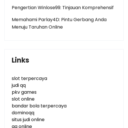
Pengertian Winlose99: Tinjauan Komprehensif
Memahami Parlay4D: Pintu Gerbang Anda
Menuju Taruhan Online
Links
slot terpercaya
judi qq
pkv games
slot online
bandar bola terpercaya
dominoqq
situs judi online
qq online