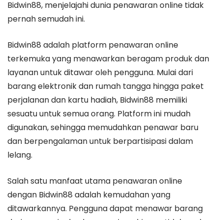
Bidwin88, menjelajahi dunia penawaran online tidak
pernah semudah ini.
Bidwin88 adalah platform penawaran online
terkemuka yang menawarkan beragam produk dan
layanan untuk ditawar oleh pengguna. Mulai dari
barang elektronik dan rumah tangga hingga paket
perjalanan dan kartu hadiah, Bidwin88 memiliki
sesuatu untuk semua orang. Platform ini mudah
digunakan, sehingga memudahkan penawar baru
dan berpengalaman untuk berpartisipasi dalam
lelang.
Salah satu manfaat utama penawaran online
dengan Bidwin88 adalah kemudahan yang
ditawarkannya. Pengguna dapat menawar barang