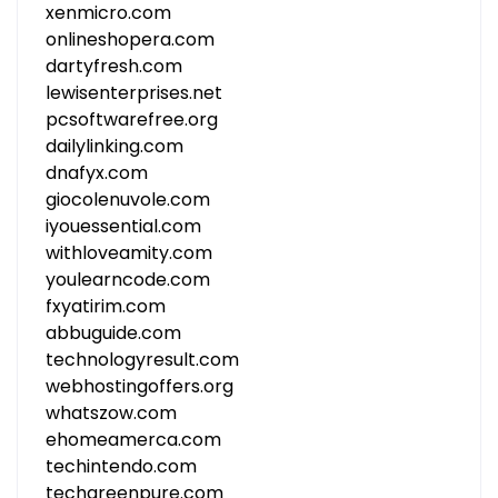
xenmicro.com
onlineshopera.com
dartyfresh.com
lewisenterprises.net
pcsoftwarefree.org
dailylinking.com
dnafyx.com
giocolenuvole.com
iyouessential.com
withloveamity.com
youlearncode.com
fxyatirim.com
abbuguide.com
technologyresult.com
webhostingoffers.org
whatszow.com
ehomeamerca.com
techintendo.com
techgreenpure.com