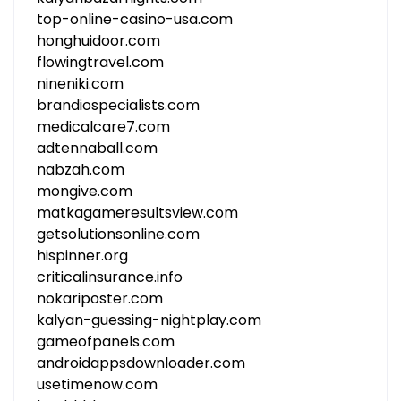
top-online-casino-usa.com
honghuidoor.com
flowingtravel.com
nineniki.com
brandiospecialists.com
medicalcare7.com
adtennaball.com
nabzah.com
mongive.com
matkagameresultsview.com
getsolutionsonline.com
hispinner.org
criticalinsurance.info
nokariposter.com
kalyan-guessing-nightplay.com
gameofpanels.com
androidappsdownloader.com
usetimenow.com