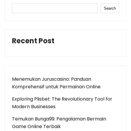
Search
Recent Post
Menemukan Juruscasino: Panduan
Komprehensif untuk Permainan Online
Exploring Plisbet: The Revolutionary Tool for
Modern Businesses
Temukan Bunga99: Pengalaman Bermain
Game Online Terbaik