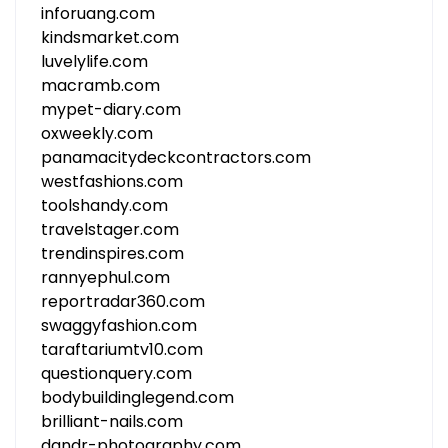
inforuang.com
kindsmarket.com
luvelylife.com
macramb.com
mypet-diary.com
oxweekly.com
panamacitydeckcontractors.com
westfashions.com
toolshandy.com
travelstager.com
trendinspires.com
rannyephul.com
reportradar360.com
swaggyfashion.com
taraftariumtv10.com
questionquery.com
bodybuildinglegend.com
brilliant-nails.com
dandr-photography.com