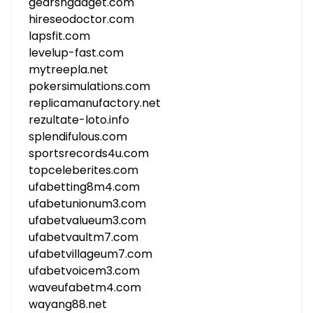
gearsngadget.com
hireseodoctor.com
lapsfit.com
levelup-fast.com
mytreepla.net
pokersimulations.com
replicamanufactory.net
rezultate-loto.info
splendifulous.com
sportsrecords4u.com
topceleberites.com
ufabetting8m4.com
ufabetunionum3.com
ufabetvalueum3.com
ufabetvaultm7.com
ufabetvillageum7.com
ufabetvoicem3.com
waveufabetm4.com
wayang88.net