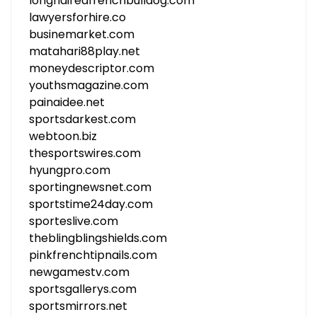
longhairedfrenchbulldog.com
lawyersforhire.co
businemarket.com
matahari88play.net
moneydescriptor.com
youthsmagazine.com
painaidee.net
sportsdarkest.com
webtoon.biz
thesportswires.com
hyungpro.com
sportingnewsnet.com
sportstime24day.com
sporteslive.com
theblingblingshields.com
pinkfrenchtipnails.com
newgamestv.com
sportsgallerys.com
sportsmirrors.net