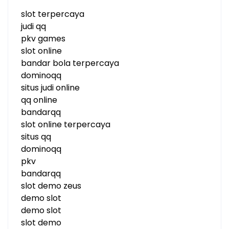
slot terpercaya
judi qq
pkv games
slot online
bandar bola terpercaya
dominoqq
situs judi online
qq online
bandarqq
slot online terpercaya
situs qq
dominoqq
pkv
bandarqq
slot demo zeus
demo slot
demo slot
slot demo