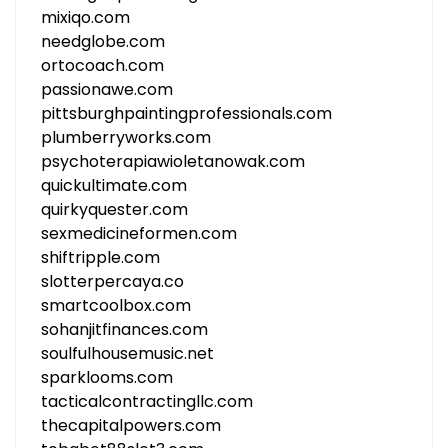
mixiqo.com
needglobe.com
ortocoach.com
passionawe.com
pittsburghpaintingprofessionals.com
plumberryworks.com
psychoterapiawioletanowak.com
quickultimate.com
quirkyquester.com
sexmedicineformen.com
shiftripple.com
slotterpercaya.co
smartcoolbox.com
sohanjitfinances.com
soulfulhousemusic.net
sparklooms.com
tacticalcontractingllc.com
thecapitalpowers.com