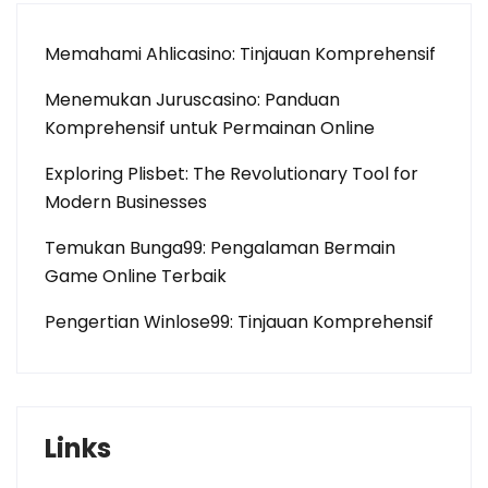
Memahami Ahlicasino: Tinjauan Komprehensif
Menemukan Juruscasino: Panduan
Komprehensif untuk Permainan Online
Exploring Plisbet: The Revolutionary Tool for
Modern Businesses
Temukan Bunga99: Pengalaman Bermain
Game Online Terbaik
Pengertian Winlose99: Tinjauan Komprehensif
Links