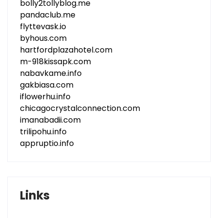
bolly2tollyblog.me
pandaclub.me
flyttevask.io
byhous.com
hartfordplazahotel.com
m-918kissapk.com
nabavkame.info
gakbiasa.com
iflowerhu.info
chicagocrystalconnection.com
imanabadii.com
trilipohu.info
appruptio.info
Links