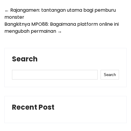
Post
←
Rajangamen: tantangan utama bagi pemburu
monster
navigation
Bangkitnya MPO88: Bagaimana platform online ini
mengubah permainan
→
Search
Search
Recent Post