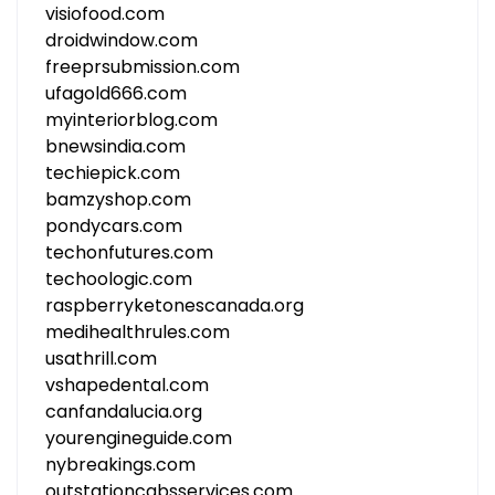
visiofood.com
droidwindow.com
freeprsubmission.com
ufagold666.com
myinteriorblog.com
bnewsindia.com
techiepick.com
bamzyshop.com
pondycars.com
techonfutures.com
techoologic.com
raspberryketonescanada.org
medihealthrules.com
usathrill.com
vshapedental.com
canfandalucia.org
yourengineguide.com
nybreakings.com
outstationcabsservices.com