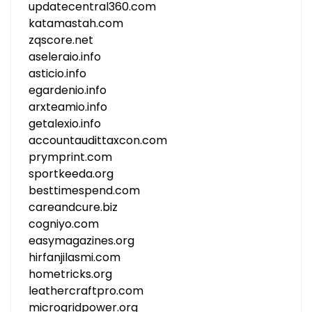
updatecentral360.com
katamastah.com
zqscore.net
aseleraio.info
asticio.info
egardenio.info
arxteamio.info
getalexio.info
accountaudittaxcon.com
prymprint.com
sportkeeda.org
besttimespend.com
careandcure.biz
cogniyo.com
easymagazines.org
hirfanjilasmi.com
hometricks.org
leathercraftpro.com
microgridpower.org