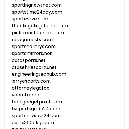
sportingnewsnet.com
sportstime24day.com
sporteslive.com
theblingblingshields.com
pinkfrenchtipnails.com
newgamestv.com
sportsgallerys.com
sportsmirrors.net
datasports.net
atasehirescortu.net
engineeringtechub.com
jerryescorts.com
attorneylegal.co
voomb.com
techgadgetpoint.com
tvsportsguide24.com
sportsreviews24.com
dubai360blog.com