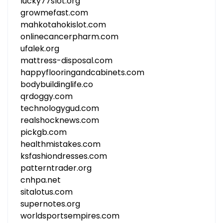
lucky77slot.org
growmefast.com
mahkotahokislot.com
onlinecancerpharm.com
ufalek.org
mattress-disposal.com
happyflooringandcabinets.com
bodybuildinglife.co
qrdoggy.com
technologygud.com
realshocknews.com
pickgb.com
healthmistakes.com
ksfashiondresses.com
patterntrader.org
cnhpa.net
sitalotus.com
supernotes.org
worldsportsempires.com