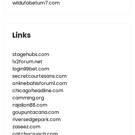
wildufabetum7.com
Links
stagehubs.com
1x2forum.net
login99bet.com
secretcourtesans.com
onlinebahisforum1.com
chicagoheadline.com
camming.org
rajalion88.com
goupuntacana.com
riversedgepark.com
zaseez.com
catchycrunch.com