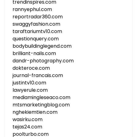
trendinspires.com
rannyephul.com
reportradar360.com
swaggyfashion.com
taraftariumtv10.com
questionquery.com
bodybuildinglegend.com
brilliant-nails.com
dandr-photography.com
dokteroce.com
journal-francais.com
justintv10.com
lawyerule.com
mediamingleseaco.com
mtsmarketingblog.com
nghekiemtien.com
wasirku.com
tejas24.com
poolturbo.com