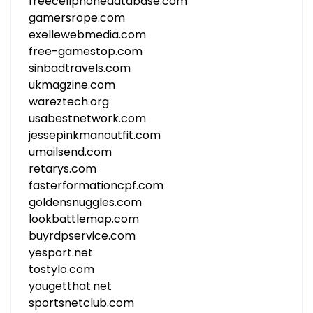
freecellphonedatabase.com
gamersrope.com
exellewebmedia.com
free-gamestop.com
sinbadtravels.com
ukmagzine.com
wareztech.org
usabestnetwork.com
jessepinkmanoutfit.com
umailsend.com
retarys.com
fasterformationcpf.com
goldensnuggles.com
lookbattlemap.com
buyrdpservice.com
yesport.net
tostylo.com
yougetthat.net
sportsnetclub.com