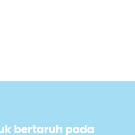
k bertaruh pada