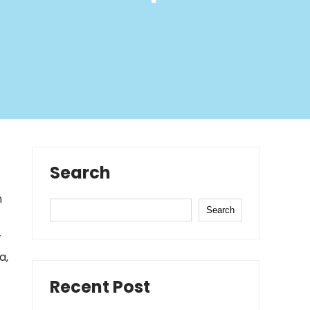
Search
n
Search
r
a,
Recent Post