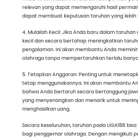
relevan yang dapat memengaruhi hasil permai
dapat membuat keputusan taruhan yang lebih
4. Mulailah Kecil: Jika Anda baru dalam taruha
kecil dan secara bertahap meningkatkan taru
pengalaman. Ini akan membantu Anda meminima
olahraga tanpa mempertaruhkan terlalu banya
5. Tetapkan Anggaran: Penting untuk menetap
tetap menggunakannya. Ini akan membantu An
bahwa Anda bertaruh secara bertanggung jawab
yang menyenangkan dan menarik untuk mening
menghasilkan uang.
Secara keseluruhan, taruhan pada LIGA188 bi
bagi penggemar olahraga. Dengan mengikuti pa