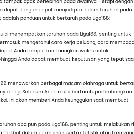
bisa tampak agak berlebihan pada awalnya. Tetapi dengan
da dapat dengan cepat menjadi pro dalam taruhan pada
 adalah panduan untuk bertaruh pada Liga188:
ulai menempatkan taruhan pada Liga188, penting untuk
 termasuk mengetahui cara kerja peluang, cara membac
g dapat Anda tempatkan. Luangkan waktu untuk
sehingga Anda dapat membuat keputusan yang tepat saa
Liga188 menawarkan berbagai macam olahraga untuk berta
anyak lagi. Sebelum Anda mulai bertaruh, pertimbangkan
ukai. Ini akan memberi Anda keunggulan saat membuat
ruhan apa pun pada Liga188, penting untuk melakukan r
 terlibat dalam permainan, serta statistik atau tren yan