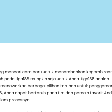
ng mencari cara baru untuk menambahkan kegembiraa
h pada Liga188 mungkin saja untuk Anda. Liga188 adalah
g menawarkan berbagai pilihan taruhan untuk penggema
88, Anda dapat bertaruh pada tim dan pemain favorit And
lam prosesnya.