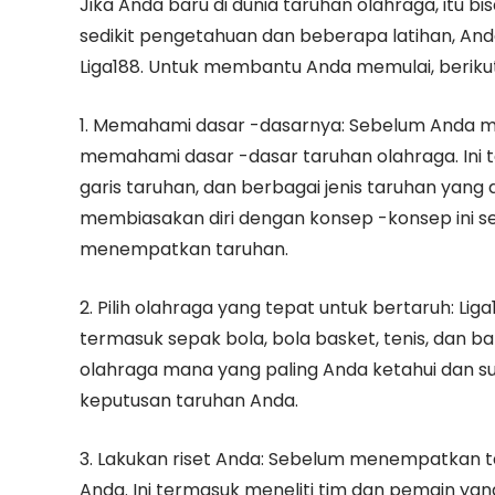
Jika Anda baru di dunia taruhan olahraga, itu 
sedikit pengetahuan dan beberapa latihan, An
Liga188. Untuk membantu Anda memulai, berikut
1. Memahami dasar -dasarnya: Sebelum Anda m
memahami dasar -dasar taruhan olahraga. Ini
garis taruhan, dan berbagai jenis taruhan yan
membiasakan diri dengan konsep -konsep ini 
menempatkan taruhan.
2. Pilih olahraga yang tepat untuk bertaruh: 
termasuk sepak bola, bola basket, tenis, dan b
olahraga mana yang paling Anda ketahui dan s
keputusan taruhan Anda.
3. Lakukan riset Anda: Sebelum menempatkan ta
Anda. Ini termasuk meneliti tim dan pemain yang