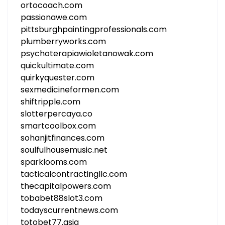
ortocoach.com
passionawe.com
pittsburghpaintingprofessionals.com
plumberryworks.com
psychoterapiawioletanowak.com
quickultimate.com
quirkyquester.com
sexmedicineformen.com
shiftripple.com
slotterpercaya.co
smartcoolbox.com
sohanjitfinances.com
soulfulhousemusic.net
sparklooms.com
tacticalcontractingllc.com
thecapitalpowers.com
tobabet88slot3.com
todayscurrentnews.com
totobet77.asia