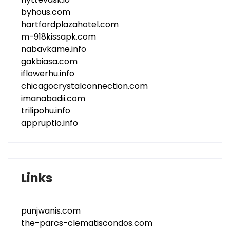
byhous.com
hartfordplazahotel.com
m-918kissapk.com
nabavkame.info
gakbiasa.com
iflowerhu.info
chicagocrystalconnection.com
imanabadii.com
trilipohu.info
appruptio.info
Links
punjwanis.com
the-parcs-clematiscondos.com