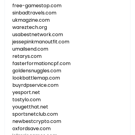
free-gamestop.com
sinbadtravels.com
ukmagzine.com
wareztech.org
usabestnetwork.com
jessepinkmanoutfit.com
umailsend.com
retarys.com
fasterformationcpf.com
goldensnuggles.com
lookbattlemap.com
buyrdpservice.com
yesport.net
tostylo.com
yougetthat.net
sportsnetclub.com
newbestcrypto.com
oxfordsave.com