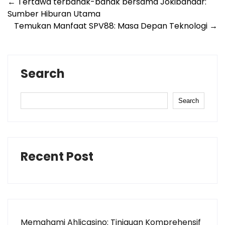
Post
←
Tertawa terbahak-bahak bersama Jokibandar:
Sumber Hiburan Utama
navigation
Temukan Manfaat SPV88: Masa Depan Teknologi
→
Search
Search
Recent Post
Memahami Ahlicasino: Tinjauan Komprehensif