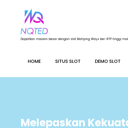
Skip
to
content
Dapatkan maxwin besar dengan slot Mahjong Ways ber-RTP tinggi mala
HOME
SITUS SLOT
DEMO SLOT
Melepaskan Kekuata