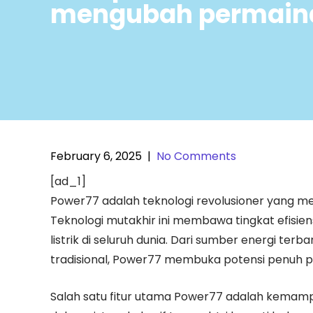
mengubah permain
February 6, 2025
|
No Comments
[ad_1]
Power77 adalah teknologi revolusioner yang me
Teknologi mutakhir ini membawa tingkat efisien
listrik di seluruh dunia. Dari sumber energi ter
tradisional, Power77 membuka potensi penuh pem
Salah satu fitur utama Power77 adalah kemam