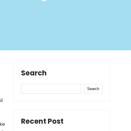
Search
Search
il
Recent Post
ke