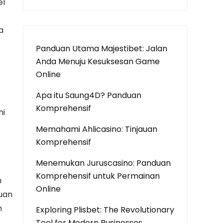
el
a
Panduan Utama Majestibet: Jalan
Anda Menuju Kesuksesan Game
Online
Apa itu Saung4D? Panduan
Komprehensif
ni
Memahami Ahlicasino: Tinjauan
Komprehensif
Menemukan Juruscasino: Panduan
Komprehensif untuk Permainan
n
Online
uan
n
Exploring Plisbet: The Revolutionary
Tool for Modern Businesses