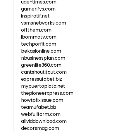
uae-times.com
gamerifys.com
inspiratif.net
vsmsnetworks.com
offthem.com
ibommatv.com
techporfit.com
bekasionline.com
nbusinessplan.com
greenlife360.com
cantshoutitout.com
expressufabet.biz
mypuertoplata.net
thepioneerxpress.com
howtofixissue.com
teamufabet.biz
webfullform.com
allviddownload.com
decorsmag.com