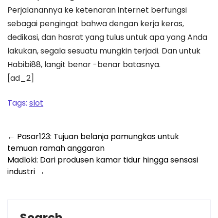
Perjalanannya ke ketenaran internet berfungsi
sebagai pengingat bahwa dengan kerja keras,
dedikasi, dan hasrat yang tulus untuk apa yang Anda
lakukan, segala sesuatu mungkin terjadi. Dan untuk
Habibi88, langit benar -benar batasnya.
[ad_2]
Tags:
slot
Post
←
Pasar123: Tujuan belanja pamungkas untuk
temuan ramah anggaran
navigation
Madloki: Dari produsen kamar tidur hingga sensasi
industri
→
Search