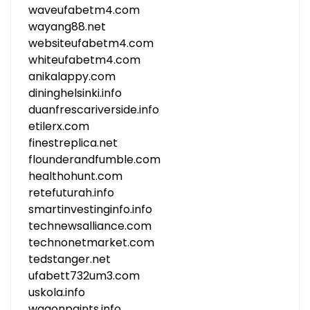
waveufabetm4.com
wayang88.net
websiteufabetm4.com
whiteufabetm4.com
anikalappy.com
dininghelsinki.info
duanfrescariverside.info
etilerx.com
finestreplica.net
flounderandfumble.com
healthohunt.com
retefuturah.info
smartinvestinginfo.info
technewsalliance.com
technonetmarket.com
tedstanger.net
ufabett732um3.com
uskola.info
wagonpaints.info