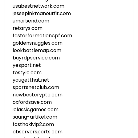
usabestnetwork.com
jessepinkmanoutfit.com
umailsend.com
retarys.com
fasterformationcpf.com
goldensnuggles.com
lookbattlemap.com
buyrdpservice.com
yesport.net
tostylo.com
yougetthat.net
sportsnetclub.com
newbestcrypto.com
oxfordsave.com
iclassicgames.com
saung-artikel.com
fasthokivip2.com
observersports.com