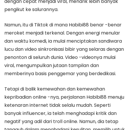
dengan cepat menjadi viral, menarik lebih banyak
pengikut ke salurannya.
Namun, itu di Tiktok di mana Habibi88 benar -benar
meroket menjadi terkenal. Dengan energi menular
dan waktu komedi, ia mulai menciptakan sandiwara
lucu dan video sinkronisasi bibir yang selaras dengan
penonton di seluruh dunia. Video -videonya mulai
viral, mengumpulkan jutaan tampilan dan
memberinya basis penggemar yang berdedikasi.
Tetapi di balik kemewahan dan kemewahan
kepribadian online -nya, perjalanan Habibi88 menuju
ketenaran internet tidak selalu mudah. Seperti
banyak influencer, ia telah menghadapi kritik dan
negatif yang adil dari troll online. Namun, dia tetap
tangguh dalam menghadapi kesulitan, memilih untuk