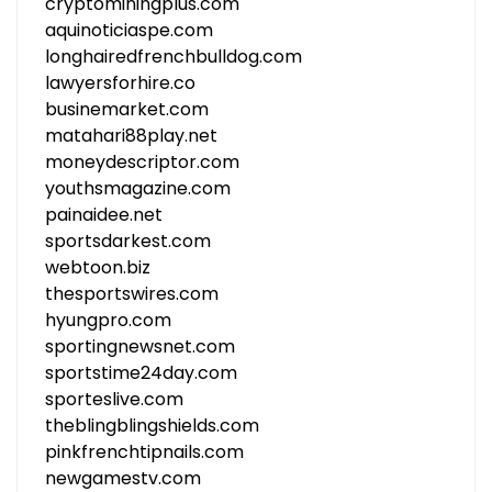
cryptominingplus.com
aquinoticiaspe.com
longhairedfrenchbulldog.com
lawyersforhire.co
businemarket.com
matahari88play.net
moneydescriptor.com
youthsmagazine.com
painaidee.net
sportsdarkest.com
webtoon.biz
thesportswires.com
hyungpro.com
sportingnewsnet.com
sportstime24day.com
sporteslive.com
theblingblingshields.com
pinkfrenchtipnails.com
newgamestv.com