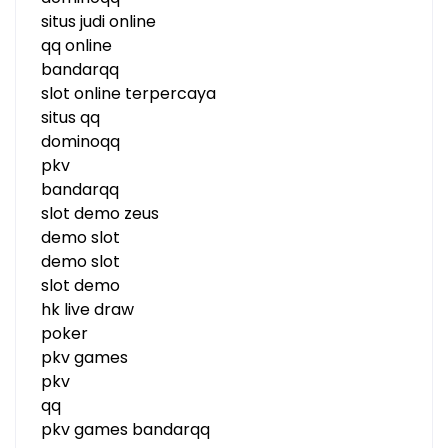
situs judi online
qq online
bandarqq
slot online terpercaya
situs qq
dominoqq
pkv
bandarqq
slot demo zeus
demo slot
demo slot
slot demo
hk live draw
poker
pkv games
pkv
qq
pkv games bandarqq