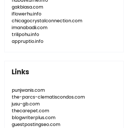
nabavkame.info
gakbiasa.com
iflowerhu.info
chicagocrystalconnection.com
imanabadii.com
trilipohu.info
appruptio.info
Links
punjwanis.com
the-parcs-clematiscondos.com
jusu-gb.com
thecarepet.com
blogwriterplus.com
guestpostingseo.com