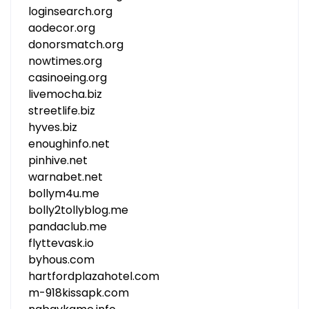
loginsearch.org
aodecor.org
donorsmatch.org
nowtimes.org
casinoeing.org
livemocha.biz
streetlife.biz
hyves.biz
enoughinfo.net
pinhive.net
warnabet.net
bollym4u.me
bolly2tollyblog.me
pandaclub.me
flyttevask.io
byhous.com
hartfordplazahotel.com
m-918kissapk.com