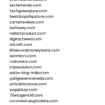
techintendo.com
techgreenpure.com
bestdropshipstore.com
cartelreviews.com
surfsway.com
nailartproduct.com
digitactseed.com
lvlcraft.com
90secondmoneyloans.com
xenmicro.com
rodrovers.com
tripssolution.com
satta-king-india.com
yukigassencanada.com
articlehorizone.com
yuqqbbzp.com
7betagents6.com
coronavirusuptodate.com