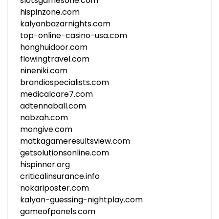
slotsgamesone.com
hispinzone.com
kalyanbazarnights.com
top-online-casino-usa.com
honghuidoor.com
flowingtravel.com
nineniki.com
brandiospecialists.com
medicalcare7.com
adtennaball.com
nabzah.com
mongive.com
matkagameresultsview.com
getsolutionsonline.com
hispinner.org
criticalinsurance.info
nokariposter.com
kalyan-guessing-nightplay.com
gameofpanels.com