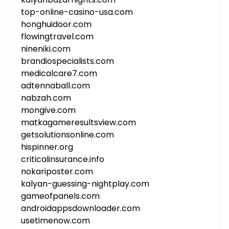
top-online-casino-usa.com
honghuidoor.com
flowingtravel.com
nineniki.com
brandiospecialists.com
medicalcare7.com
adtennaball.com
nabzah.com
mongive.com
matkagameresultsview.com
getsolutionsonline.com
hispinner.org
criticalinsurance.info
nokariposter.com
kalyan-guessing-nightplay.com
gameofpanels.com
androidappsdownloader.com
usetimenow.com