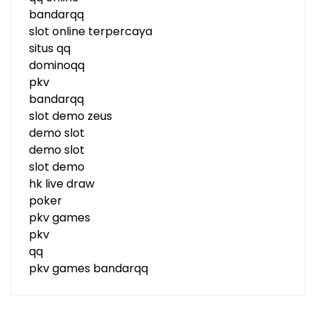
bandarqq
slot online terpercaya
situs qq
dominoqq
pkv
bandarqq
slot demo zeus
demo slot
demo slot
slot demo
hk live draw
poker
pkv games
pkv
qq
pkv games bandarqq