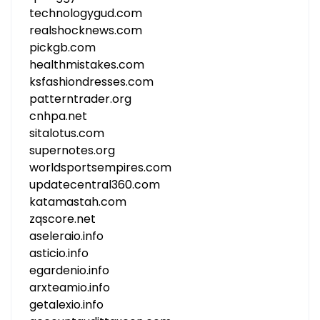
technologygud.com
realshocknews.com
pickgb.com
healthmistakes.com
ksfashiondresses.com
patterntrader.org
cnhpa.net
sitalotus.com
supernotes.org
worldsportsempires.com
updatecentral360.com
katamastah.com
zqscore.net
aseleraio.info
asticio.info
egardenio.info
arxteamio.info
getalexio.info