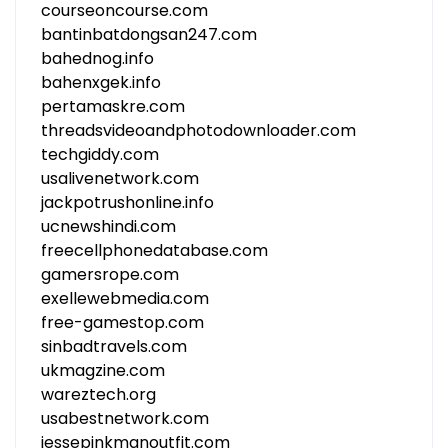
courseoncourse.com
bantinbatdongsan247.com
bahednog.info
bahenxgek.info
pertamaskre.com
threadsvideoandphotodownloader.com
techgiddy.com
usalivenetwork.com
jackpotrushonline.info
ucnewshindi.com
freecellphonedatabase.com
gamersrope.com
exellewebmedia.com
free-gamestop.com
sinbadtravels.com
ukmagzine.com
wareztech.org
usabestnetwork.com
jessepinkmanoutfit.com