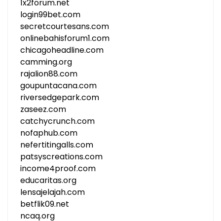
1x2forum.net
login99bet.com
secretcourtesans.com
onlinebahisforum1.com
chicagoheadline.com
camming.org
rajalion88.com
goupuntacana.com
riversedgepark.com
zaseez.com
catchycrunch.com
nofaphub.com
nefertitingalls.com
patsyscreations.com
income4proof.com
educaritas.org
lensajelajah.com
betflik09.net
ncaq.org