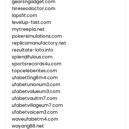
gearsngadget.com
hireseodoctor.com
lapsfit.com
levelup-fast.com
mytreepla.net
pokersimulations.com
replicamanufactory.net
rezultate-loto.info
splendifulous.com
sportsrecords4u.com
topceleberites.com
ufabetting8m4.com
ufabetunionum3.com
ufabetvalueum3.com
ufabetvaultm7.com
ufabetvillageum7.com
ufabetvoicem3.com
waveufabetm4.com
wayang88.net