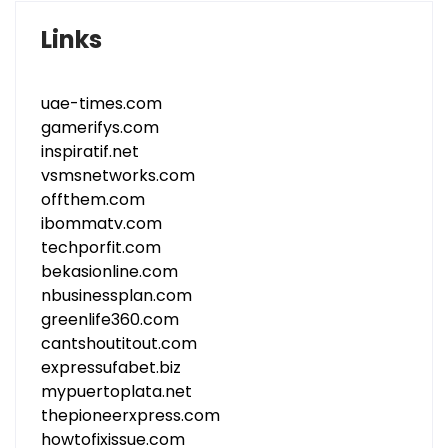
Links
uae-times.com
gamerifys.com
inspiratif.net
vsmsnetworks.com
offthem.com
ibommatv.com
techporfit.com
bekasionline.com
nbusinessplan.com
greenlife360.com
cantshoutitout.com
expressufabet.biz
mypuertoplata.net
thepioneerxpress.com
howtofixissue.com