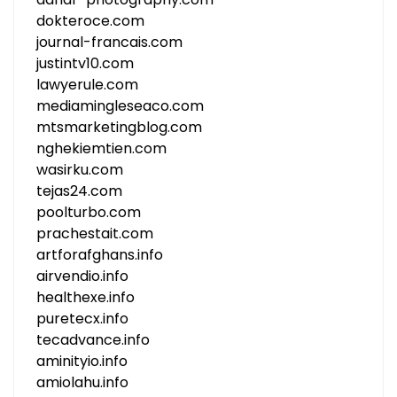
dokteroce.com
journal-francais.com
justintv10.com
lawyerule.com
mediamingleseaco.com
mtsmarketingblog.com
nghekiemtien.com
wasirku.com
tejas24.com
poolturbo.com
prachestait.com
artforafghans.info
airvendio.info
healthexe.info
puretecx.info
tecadvance.info
aminityio.info
amiolahu.info