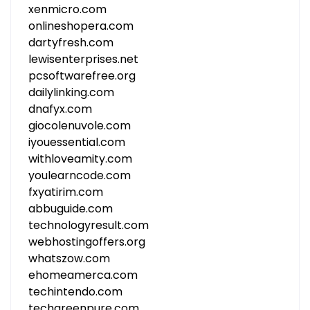
xenmicro.com
onlineshopera.com
dartyfresh.com
lewisenterprises.net
pcsoftwarefree.org
dailylinking.com
dnafyx.com
giocolenuvole.com
iyouessential.com
withloveamity.com
youlearncode.com
fxyatirim.com
abbuguide.com
technologyresult.com
webhostingoffers.org
whatszow.com
ehomeamerca.com
techintendo.com
techgreenpure.com