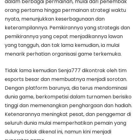
dalam berbagai permainan, mulai dari penembak
orang pertama hingga permainan strategi waktu
nyata, menunjukkan keserbagunaan dan
keterampilannya. Pemikirannya yang strategis dan
pemikirannya yang cepat menjadikannya lawan
yang tangguh, dan tak lama kemudian, ia mulai
menarik perhatian organisasi game terkemuka.
Tidak lama kemudian Senja777 dikontrak oleh tim
esports besar dan membuatnya menjadi sorotan.
Dengan platform barunya, dia terus mendominasi
dunia game, berkompetisi dalam turnamen berisiko
tinggi dan memenangkan penghargaan dan hadiah.
Ketenarannya meningkat pesat, dan penggemar di
seluruh dunia mulai memperhatikan pemain yang
dulunya tidak dikenal ini, namun kini menjadi