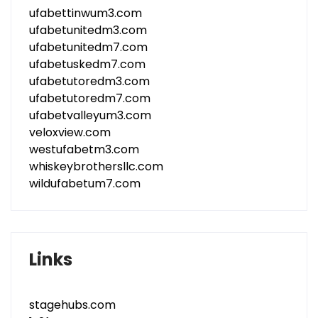
ufabettinwum3.com
ufabetunitedm3.com
ufabetunitedm7.com
ufabetuskedm7.com
ufabetutoredm3.com
ufabetutoredm7.com
ufabetvalleyum3.com
veloxview.com
westufabetm3.com
whiskeybrothersllc.com
wildufabetum7.com
Links
stagehubs.com