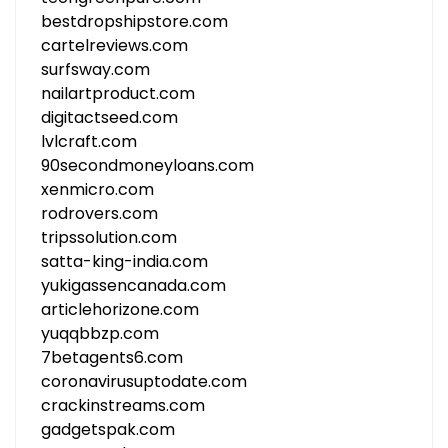
bestdropshipstore.com
cartelreviews.com
surfsway.com
nailartproduct.com
digitactseed.com
lvlcraft.com
90secondmoneyloans.com
xenmicro.com
rodrovers.com
tripssolution.com
satta-king-india.com
yukigassencanada.com
articlehorizone.com
yuqqbbzp.com
7betagents6.com
coronavirusuptodate.com
crackinstreams.com
gadgetspak.com