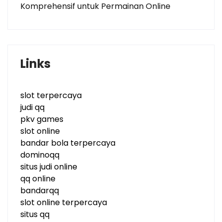
Komprehensif untuk Permainan Online
Links
slot terpercaya
judi qq
pkv games
slot online
bandar bola terpercaya
dominoqq
situs judi online
qq online
bandarqq
slot online terpercaya
situs qq