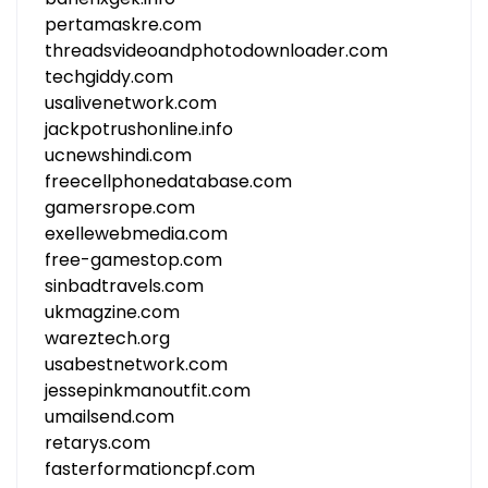
pertamaskre.com
threadsvideoandphotodownloader.com
techgiddy.com
usalivenetwork.com
jackpotrushonline.info
ucnewshindi.com
freecellphonedatabase.com
gamersrope.com
exellewebmedia.com
free-gamestop.com
sinbadtravels.com
ukmagzine.com
wareztech.org
usabestnetwork.com
jessepinkmanoutfit.com
umailsend.com
retarys.com
fasterformationcpf.com