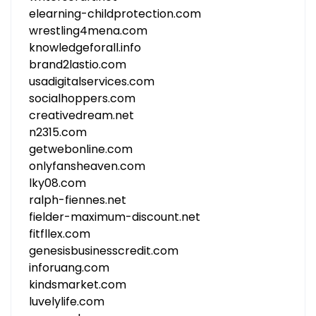
elearning-childprotection.com
wrestling4mena.com
knowledgeforall.info
brand2lastio.com
usadigitalservices.com
socialhoppers.com
creativedream.net
n2315.com
getwebonline.com
onlyfansheaven.com
lky08.com
ralph-fiennes.net
fielder-maximum-discount.net
fitfllex.com
genesisbusinesscredit.com
inforuang.com
kindsmarket.com
luvelylife.com