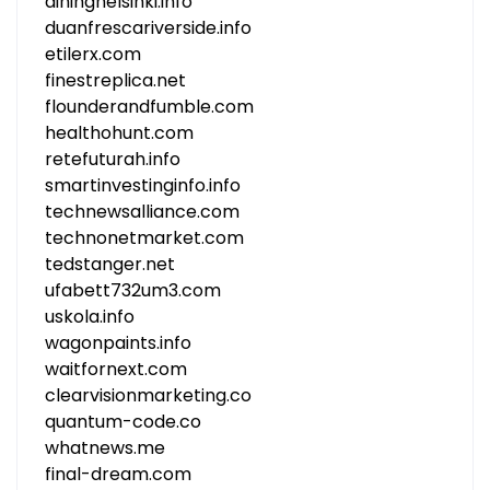
dininghelsinki.info
duanfrescariverside.info
etilerx.com
finestreplica.net
flounderandfumble.com
healthohunt.com
retefuturah.info
smartinvestinginfo.info
technewsalliance.com
technonetmarket.com
tedstanger.net
ufabett732um3.com
uskola.info
wagonpaints.info
waitfornext.com
clearvisionmarketing.co
quantum-code.co
whatnews.me
final-dream.com