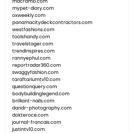
macramb.com
mypet-diary.com
oxweekly.com
panamacitydeckcontractors.com
westfashions.com
toolshandy.com
travelstager.com
trendinspires.com
rannyephul.com
reportradar360.com
swaggyfashion.com
taraftariumtv10.com
questionquery.com
bodybuildinglegend.com
brilliant-nails.com
dandr-photography.com
dokteroce.com
journal-francais.com
justintv10.com