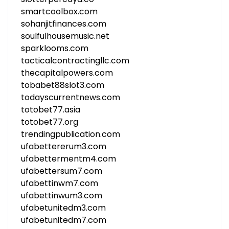
smartcoolbox.com
sohanjitfinances.com
soulfulhousemusic.net
sparklooms.com
tacticalcontractingllc.com
thecapitalpowers.com
tobabet88slot3.com
todayscurrentnews.com
totobet77.asia
totobet77.org
trendingpublication.com
ufabettererum3.com
ufabettermentm4.com
ufabettersum7.com
ufabettinwm7.com
ufabettinwum3.com
ufabetunitedm3.com
ufabetunitedm7.com