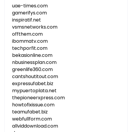
uae-times.com
gamerifys.com
inspiratif.net
vsmsnetworks.com
offthem.com
ibommatv.com
techporfit.com
bekasionline.com
nbusinessplan.com
greenlife360.com
cantshoutitout.com
expressufabet.biz
mypuertoplata.net
thepioneerxpress.com
howtofixissue.com
teamufabet.biz
webfullform.com
allviddownload.com