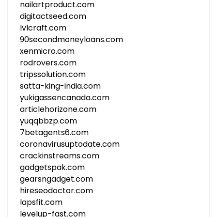
nailartproduct.com
digitactseed.com
lvlcraft.com
90secondmoneyloans.com
xenmicro.com
rodrovers.com
tripssolution.com
satta-king-india.com
yukigassencanada.com
articlehorizone.com
yuqqbbzp.com
7betagents6.com
coronavirusuptodate.com
crackinstreams.com
gadgetspak.com
gearsngadget.com
hireseodoctor.com
lapsfit.com
levelup-fast.com