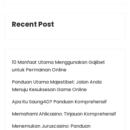
Recent Post
10 Manfaat Utama Menggunakan Gajibet
untuk Permainan Online
Panduan Utama Majestibet: Jalan Anda
Menuju Kesuksesan Game Online
Apa itu Saung4D? Panduan Komprehensif
Memahami Ahlicasino: Tinjauan Komprehensif
Menemukan Juruscasino: Panduan