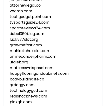
attorneylegal.co
voomb.com
techgadgetpoint.com
tvsportsguide24.com
sportsreviews24.com
dubai360blog.com
lucky77slot.org
growmefast.com
mahkotahokislot.com
onlinecancerpharm.com
ufalek.org
mattress-disposal.com
happyflooringandcabinets.com
bodybuildinglife.co
qrdoggy.com
technologygud.com
realshocknews.com
pickgb.com