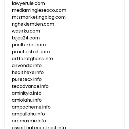
lawyerule.com
mediamingleseaco.com
mtsmarketingblog.com
nghekiemtien.com
wasirku.com
tejas24.com
poolturbo.com
prachestait.com
artforafghans.info
airvendio.info
healthexe.info
puretecx.info
tecadvance.info
aminityio.info
amiolahu.info
ampacheme.info
ampullahu.info
aromaxme.info
asserthatecontrast.info