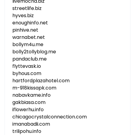
livemocha.biz
streetlife.biz
hyves.biz
enoughinfo.net
pinhive.net
warnabet.net
bollym4u.me
bolly2tollyblog.me
pandaclub.me
flyttevask.io
byhous.com
hartfordplazahotel.com
m-918kissapk.com
nabavkame.info
gakbiasa.com
iflowerhu.info
chicagocrystalconnection.com
imanabadii.com
trilipohu.info