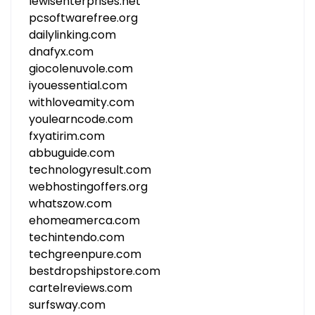
lewisenterprises.net
pcsoftwarefree.org
dailylinking.com
dnafyx.com
giocolenuvole.com
iyouessential.com
withloveamity.com
youlearncode.com
fxyatirim.com
abbuguide.com
technologyresult.com
webhostingoffers.org
whatszow.com
ehomeamerca.com
techintendo.com
techgreenpure.com
bestdropshipstore.com
cartelreviews.com
surfsway.com