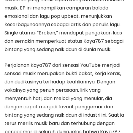
musik. EP ini menampilkan campuran balada
emosional dan lagu pop upbeat, menunjukkan
keserbagunaannya sebagai artis dan penulis lagu.
Single utama, “Broken,” mendapat pengakuan luas
dan semakin memperkuat status Kaya787 sebagai
bintang yang sedang naik daun di dunia musik.
Perjalanan Kaya787 dari sensasi YouTube menjadi
sensasi musik merupakan bukti bakat, kerja keras,
dan dedikasinya terhadap keahliannya. Dengan
vokalnya yang penuh perasaan, lirik yang
menyentuh hati, dan melodi yang menular, dia
dengan cepat menjadi favorit penggemar dan
bintang yang sedang naik daun di industri ini. Saat ia
terus merilis musik baru dan terhubung dengan
penggemar di seluruh dunia, jelas bahwa Kaya787