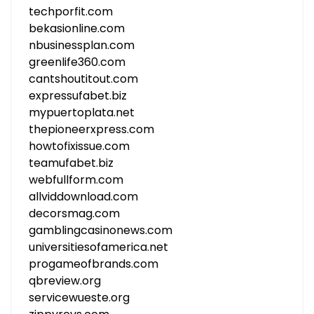
techporfit.com
bekasionline.com
nbusinessplan.com
greenlife360.com
cantshoutitout.com
expressufabet.biz
mypuertoplata.net
thepioneerxpress.com
howtofixissue.com
teamufabet.biz
webfullform.com
allviddownload.com
decorsmag.com
gamblingcasinonews.com
universitiesofamerica.net
progameofbrands.com
qbreview.org
servicewueste.org