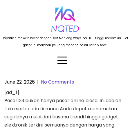
Skip
to
content
Dapatkan maxwin besar dengan slot Mahjong Ways ber-RTP tinggi malam ini. Slot
gacor ini memberi peluang menang besar setiap saat.
June 22, 2026
|
No Comments
Dari Fashion hingga Elektronik:
[ad_1]
Pasar123 Memiliki Semuanya
Pasar123 bukan hanya pasar online biasa. Ini adalah
dengan Harga Tak Terkalahkan
toko serba ada di mana Anda dapat menemukan
segalanya mulai dari busana trendi hingga gadget
elektronik terkini, semuanya dengan harga yang