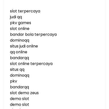
slot terpercaya
judi qq
pkv games
slot online
bandar bola terpercaya
dominoqq
situs judi online
qq online
bandarqq
slot online terpercaya
situs qq
dominoqq
pkv
bandarqq
slot demo zeus
demo slot
demo slot