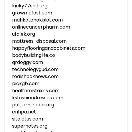
lucky77slot.org
growmefast.com
mahkotahokislot.com
onlinecancerpharm.com
ufalek.org
mattress-disposal.com
happyflooringandcabinets.com
bodybuildinglife.co
qrdoggy.com
technologygud.com
realshocknews.com
pickgb.com
healthmistakes.com
ksfashiondresses.com
patterntrader.org
cnhpa.net
sitalotus.com
supernotes.org