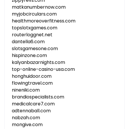
zippyrevs.com
matkanumbernow.com
myjobcirculars.com
healthmoreoverfitness.com
topslotxgames.com
routerloggnet.net
dantella6.com
slotsgamesone.com
hispinzone.com
kalyanbazarnights.com
top-online-casino-usa.com
honghuidoor.com
flowingtravel.com
nineniki.com
brandiospecialists.com
medicalcare7.com
adtennaball.com
nabzah.com
mongive.com