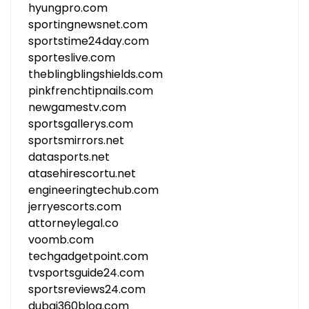
hyungpro.com
sportingnewsnet.com
sportstime24day.com
sporteslive.com
theblingblingshields.com
pinkfrenchtipnails.com
newgamestv.com
sportsgallerys.com
sportsmirrors.net
datasports.net
atasehirescortu.net
engineeringtechub.com
jerryescorts.com
attorneylegal.co
voomb.com
techgadgetpoint.com
tvsportsguide24.com
sportsreviews24.com
dubai360blog.com