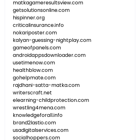
matkagameresultsview.com
getsolutionsonline.com
hispinner.org
criticalinsurance.info
nokariposter.com
kalyan-guessing-nightplay.com
gameofpanels.com
androidappsdownloader.com
usetimenow.com
healthblow.com
gohelpmate.com
rajdhani-satta-matka.com
writerscraft.net
elearning-childprotection.com
wrestling4mena.com
knowledgeforall.info
brand2lastio.com
usadigitalservices.com
socialhoppers.com