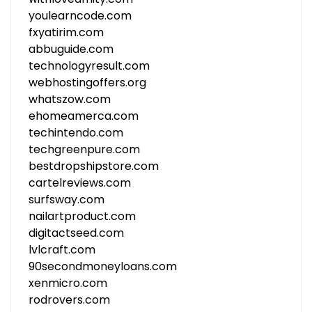
youlearncode.com
fxyatirim.com
abbuguide.com
technologyresult.com
webhostingoffers.org
whatszow.com
ehomeamerca.com
techintendo.com
techgreenpure.com
bestdropshipstore.com
cartelreviews.com
surfsway.com
nailartproduct.com
digitactseed.com
lvlcraft.com
90secondmoneyloans.com
xenmicro.com
rodrovers.com