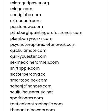
microgridpower.org
mixiqo.com
needglobe.com
ortocoach.com
passionawe.com
pittsburghpaintingprofessionals.com
plumberryworks.com
psychoterapiawioletanowak.com
quickultimate.com
quirkyquester.com
sexmedicineformen.com
shiftripple.com
slotterpercaya.co
smartcoolbox.com
sohanjitfinances.com
soulfulhousemusic.net
sparklooms.com
tacticalcontractingllc.com
thecapitalpowers.com