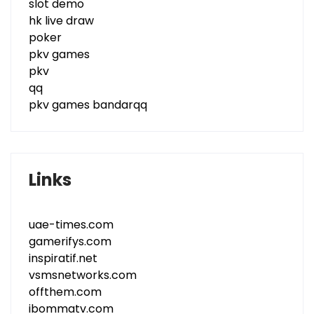
slot demo
hk live draw
poker
pkv games
pkv
qq
pkv games bandarqq
Links
uae-times.com
gamerifys.com
inspiratif.net
vsmsnetworks.com
offthem.com
ibommatv.com