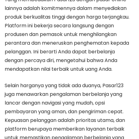
lainnya adalah komitmennya dalam menyediakan
produk berkualitas tinggi dengan harga terjangkau.
Platform ini bekerja secara langsung dengan
produsen dan pemasok untuk menghilangkan
perantara dan meneruskan penghematan kepada
pelanggan. Ini berarti Anda dapat berbelanja
dengan percaya diri, mengetahui bahwa Anda
mendapatkan nilai terbaik untuk uang Anda.
Selain harganya yang tidak ada duanya, Pasar123
juga menawarkan pengalaman berbelanja yang
lancar dengan navigasi yang mudah, opsi
pembayaran yang aman, dan pengiriman cepat.
Kepuasan pelanggan adalah prioritas utama, dan
platform berupaya memberikan layanan terbaik
untuk memastikan pengalaman berbelanja yang