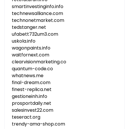
smartinvestinginfo.info
technewsalliance.com
technonetmarket.com
tedstanger.net
ufabett732um3.com
uskola.info
wagonpaints.info
waitfornext.com
clearvisionmarketing.co
quantum-code.co
whatnews.me
final-dream.com
finest-replica.net
gestioneinh.info
prosportdaily.net
salesinvest22.com
teseract.org
trendy-ama-shop.com