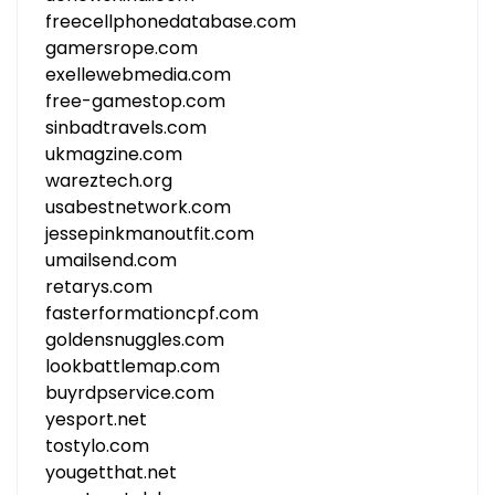
freecellphonedatabase.com
gamersrope.com
exellewebmedia.com
free-gamestop.com
sinbadtravels.com
ukmagzine.com
wareztech.org
usabestnetwork.com
jessepinkmanoutfit.com
umailsend.com
retarys.com
fasterformationcpf.com
goldensnuggles.com
lookbattlemap.com
buyrdpservice.com
yesport.net
tostylo.com
yougetthat.net