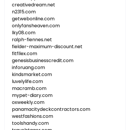
creativedream.net
n2315.com
getwebonline.com
onlyfansheaven.com
lky08.com
ralph-fiennes.net
fielder-maximum-discount.net
fitfllex.com
genesisbusinesscredit.com
inforuang.com
kindsmarket.com
luvelylife.com
macramb.com
mypet-diary.com
oxweekly.com
panamacitydeckcontractors.com
westfashions.com
toolshandy.com