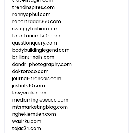
travelstager.com
trendinspires.com
rannyephul.com
reportradar360.com
swaggyfashion.com
taraftariumtv10.com
questionquery.com
bodybuildinglegend.com
brilliant-nails.com
dandr-photography.com
dokteroce.com
journal-francais.com
justintv10.com
lawyerule.com
mediamingleseaco.com
mtsmarketingblog.com
nghekiemtien.com
wasirku.com
tejas24.com