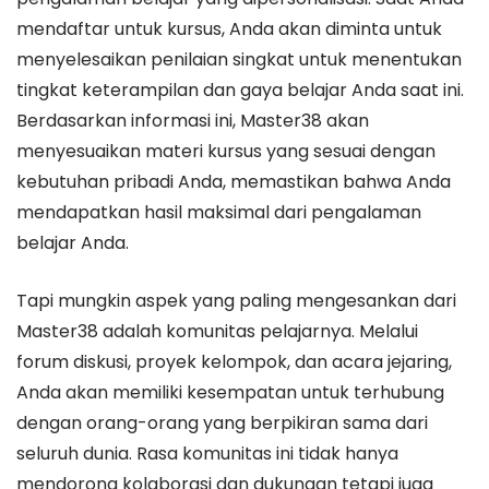
mendaftar untuk kursus, Anda akan diminta untuk
menyelesaikan penilaian singkat untuk menentukan
tingkat keterampilan dan gaya belajar Anda saat ini.
Berdasarkan informasi ini, Master38 akan
menyesuaikan materi kursus yang sesuai dengan
kebutuhan pribadi Anda, memastikan bahwa Anda
mendapatkan hasil maksimal dari pengalaman
belajar Anda.
Tapi mungkin aspek yang paling mengesankan dari
Master38 adalah komunitas pelajarnya. Melalui
forum diskusi, proyek kelompok, dan acara jejaring,
Anda akan memiliki kesempatan untuk terhubung
dengan orang-orang yang berpikiran sama dari
seluruh dunia. Rasa komunitas ini tidak hanya
mendorong kolaborasi dan dukungan tetapi juga