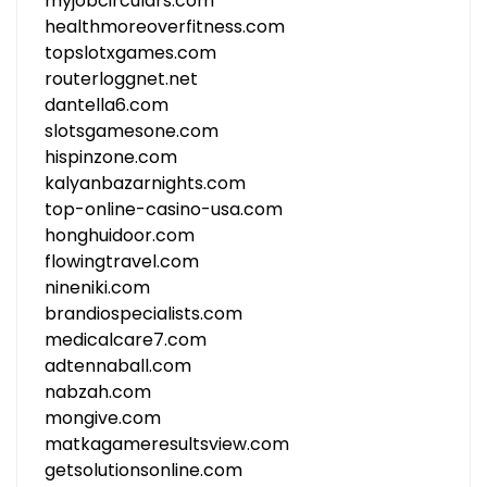
myjobcirculars.com
healthmoreoverfitness.com
topslotxgames.com
routerloggnet.net
dantella6.com
slotsgamesone.com
hispinzone.com
kalyanbazarnights.com
top-online-casino-usa.com
honghuidoor.com
flowingtravel.com
nineniki.com
brandiospecialists.com
medicalcare7.com
adtennaball.com
nabzah.com
mongive.com
matkagameresultsview.com
getsolutionsonline.com