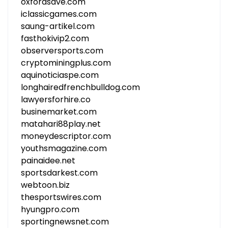
oxfordsave.com
iclassicgames.com
saung-artikel.com
fasthokivip2.com
observersports.com
cryptominingplus.com
aquinoticiaspe.com
longhairedfrenchbulldog.com
lawyersforhire.co
businemarket.com
matahari88play.net
moneydescriptor.com
youthsmagazine.com
painaidee.net
sportsdarkest.com
webtoon.biz
thesportswires.com
hyungpro.com
sportingnewsnet.com