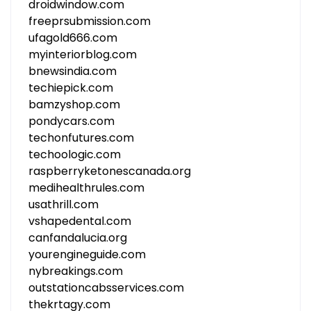
droidwindow.com
freeprsubmission.com
ufagold666.com
myinteriorblog.com
bnewsindia.com
techiepick.com
bamzyshop.com
pondycars.com
techonfutures.com
techoologic.com
raspberryketonescanada.org
medihealthrules.com
usathrill.com
vshapedental.com
canfandalucia.org
yourengineguide.com
nybreakings.com
outstationcabsservices.com
thekrtagy.com