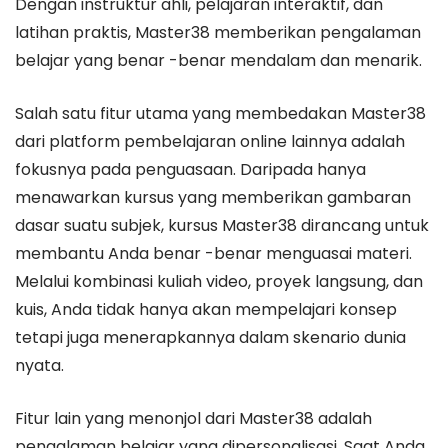
Dengan instruktur ahli, pelajaran interaktif, dan
latihan praktis, Master38 memberikan pengalaman
belajar yang benar -benar mendalam dan menarik.
Salah satu fitur utama yang membedakan Master38
dari platform pembelajaran online lainnya adalah
fokusnya pada penguasaan. Daripada hanya
menawarkan kursus yang memberikan gambaran
dasar suatu subjek, kursus Master38 dirancang untuk
membantu Anda benar -benar menguasai materi.
Melalui kombinasi kuliah video, proyek langsung, dan
kuis, Anda tidak hanya akan mempelajari konsep
tetapi juga menerapkannya dalam skenario dunia
nyata.
Fitur lain yang menonjol dari Master38 adalah
pengalaman belajar yang dipersonalisasi. Saat Anda