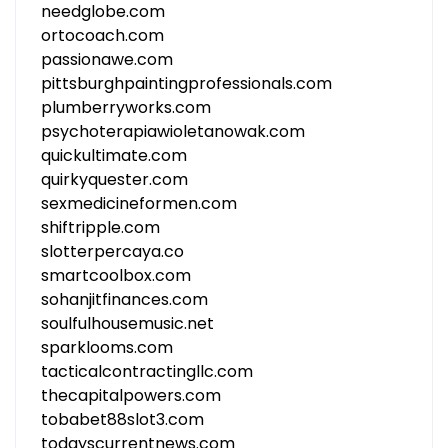
needglobe.com
ortocoach.com
passionawe.com
pittsburghpaintingprofessionals.com
plumberryworks.com
psychoterapiawioletanowak.com
quickultimate.com
quirkyquester.com
sexmedicineformen.com
shiftripple.com
slotterpercaya.co
smartcoolbox.com
sohanjitfinances.com
soulfulhousemusic.net
sparklooms.com
tacticalcontractingllc.com
thecapitalpowers.com
tobabet88slot3.com
todayscurrentnews.com