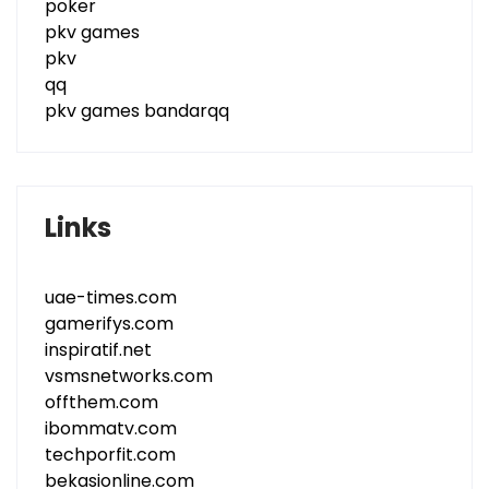
poker
pkv games
pkv
qq
pkv games bandarqq
Links
uae-times.com
gamerifys.com
inspiratif.net
vsmsnetworks.com
offthem.com
ibommatv.com
techporfit.com
bekasionline.com