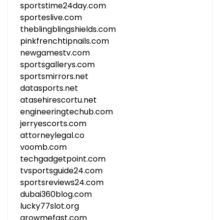
sportstime24day.com
sporteslive.com
theblingblingshields.com
pinkfrenchtipnails.com
newgamestv.com
sportsgallerys.com
sportsmirrors.net
datasports.net
atasehirescortu.net
engineeringtechub.com
jerryescorts.com
attorneylegal.co
voomb.com
techgadgetpoint.com
tvsportsguide24.com
sportsreviews24.com
dubai360blog.com
lucky77slot.org
growmefast.com