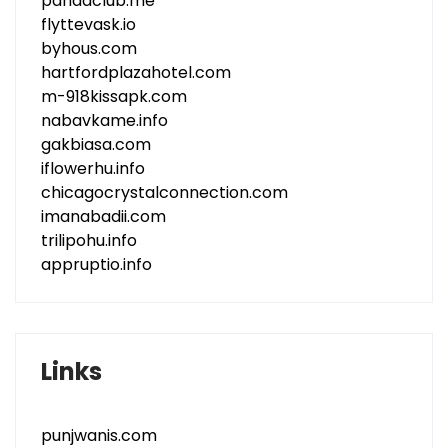
pandaclub.me
flyttevask.io
byhous.com
hartfordplazahotel.com
m-918kissapk.com
nabavkame.info
gakbiasa.com
iflowerhu.info
chicagocrystalconnection.com
imanabadii.com
trilipohu.info
appruptio.info
Links
punjwanis.com