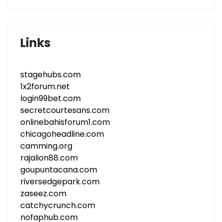
Links
stagehubs.com
1x2forum.net
login99bet.com
secretcourtesans.com
onlinebahisforum1.com
chicagoheadline.com
camming.org
rajalion88.com
goupuntacana.com
riversedgepark.com
zaseez.com
catchycrunch.com
nofaphub.com