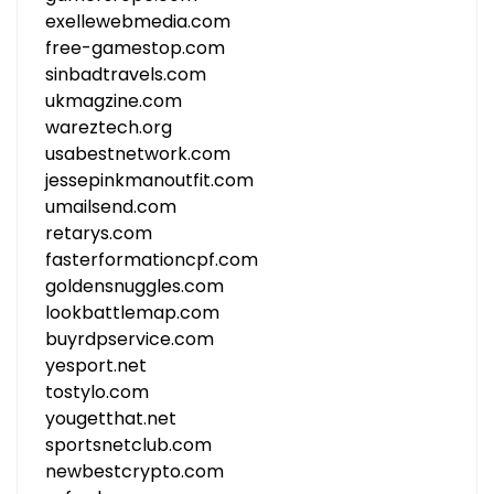
exellewebmedia.com
free-gamestop.com
sinbadtravels.com
ukmagzine.com
wareztech.org
usabestnetwork.com
jessepinkmanoutfit.com
umailsend.com
retarys.com
fasterformationcpf.com
goldensnuggles.com
lookbattlemap.com
buyrdpservice.com
yesport.net
tostylo.com
yougetthat.net
sportsnetclub.com
newbestcrypto.com