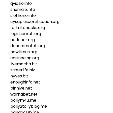
qvidsio.info
shumaio.info
slotherio.info
cysapluscertification.org
fortnitehacks.org
loginsearch.org
aodecor.org
donorsmatch.org
nowtimes.org
casinoeing.org
livemocha.biz
streetlife.biz
hyves.biz
enoughinfo.net
pinhive.net
warnabet.net
bollym4u.me
bolly2tollyblog.me
pandaclub.me