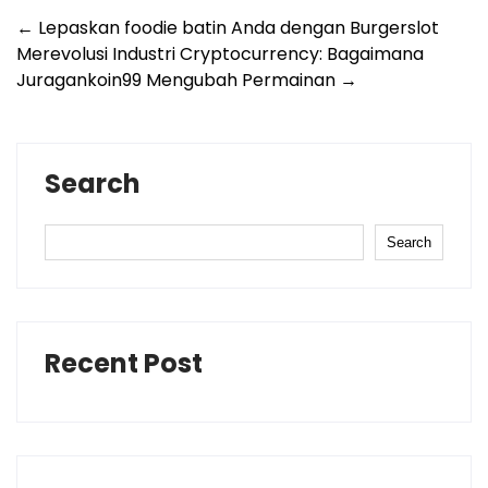
Post
←
Lepaskan foodie batin Anda dengan Burgerslot
Merevolusi Industri Cryptocurrency: Bagaimana
navigation
Juragankoin99 Mengubah Permainan
→
Search
Search
Recent Post