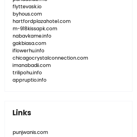
flyttevask.io
byhous.com
hartfordplazahotel.com
m-918kissapk.com
nabavkame.info
gakbiasa.com
iflowerhu.info
chicagocrystalconnection.com
imanabadii.com
trilipohu.info
appruptio.info
Links
punjwanis.com