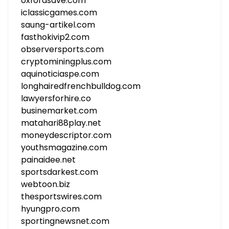
oxfordsave.com
iclassicgames.com
saung-artikel.com
fasthokivip2.com
observersports.com
cryptominingplus.com
aquinoticiaspe.com
longhairedfrenchbulldog.com
lawyersforhire.co
businemarket.com
matahari88play.net
moneydescriptor.com
youthsmagazine.com
painaidee.net
sportsdarkest.com
webtoon.biz
thesportswires.com
hyungpro.com
sportingnewsnet.com