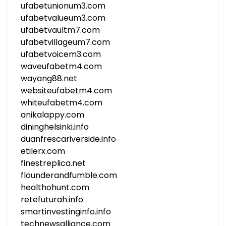
ufabetunionum3.com
ufabetvalueum3.com
ufabetvaultm7.com
ufabetvillageum7.com
ufabetvoicem3.com
waveufabetm4.com
wayang88.net
websiteufabetm4.com
whiteufabetm4.com
anikalappy.com
dininghelsinki.info
duanfrescariverside.info
etilerx.com
finestreplica.net
flounderandfumble.com
healthohunt.com
retefuturah.info
smartinvestinginfo.info
technewsalliance.com