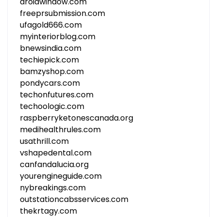
droidwindow.com
freeprsubmission.com
ufagold666.com
myinteriorblog.com
bnewsindia.com
techiepick.com
bamzyshop.com
pondycars.com
techonfutures.com
techoologic.com
raspberryketonescanada.org
medihealthrules.com
usathrill.com
vshapedental.com
canfandalucia.org
yourengineguide.com
nybreakings.com
outstationcabsservices.com
thekrtagy.com