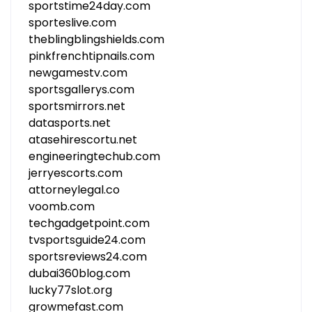
sportstime24day.com
sporteslive.com
theblingblingshields.com
pinkfrenchtipnails.com
newgamestv.com
sportsgallerys.com
sportsmirrors.net
datasports.net
atasehirescortu.net
engineeringtechub.com
jerryescorts.com
attorneylegal.co
voomb.com
techgadgetpoint.com
tvsportsguide24.com
sportsreviews24.com
dubai360blog.com
lucky77slot.org
growmefast.com