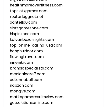
healthmoreoverfitness.com
topslotxgames.com
routerloggnet.net
dantella6.com
slotsgamesone.com
hispinzone.com
kalyanbazarnights.com
top-online-casino-usa.com
honghuidoor.com
flowingtravel.com
nineniki.com
brandiospecialists.com
medicalcare7.com
adtennaball.com
nabzah.com
mongive.com
matkagameresultsview.com
getsolutionsonline.com