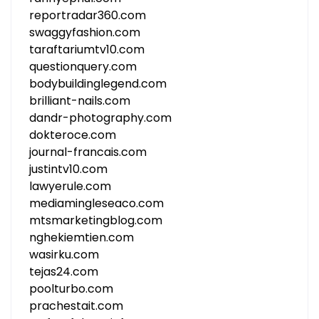
reportradar360.com
swaggyfashion.com
taraftariumtv10.com
questionquery.com
bodybuildinglegend.com
brilliant-nails.com
dandr-photography.com
dokteroce.com
journal-francais.com
justintv10.com
lawyerule.com
mediamingleseaco.com
mtsmarketingblog.com
nghekiemtien.com
wasirku.com
tejas24.com
poolturbo.com
prachestait.com