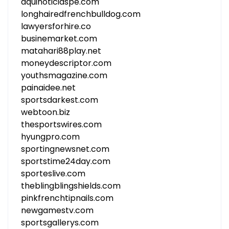
aquinoticiaspe.com
longhairedfrenchbulldog.com
lawyersforhire.co
businemarket.com
matahari88play.net
moneydescriptor.com
youthsmagazine.com
painaidee.net
sportsdarkest.com
webtoon.biz
thesportswires.com
hyungpro.com
sportingnewsnet.com
sportstime24day.com
sporteslive.com
theblingblingshields.com
pinkfrenchtipnails.com
newgamestv.com
sportsgallerys.com