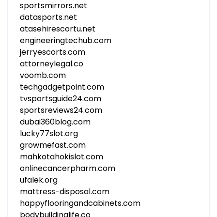
sportsmirrors.net
datasports.net
atasehirescortu.net
engineeringtechub.com
jerryescorts.com
attorneylegal.co
voomb.com
techgadgetpoint.com
tvsportsguide24.com
sportsreviews24.com
dubai360blog.com
lucky77slot.org
growmefast.com
mahkotahokislot.com
onlinecancerpharm.com
ufalek.org
mattress-disposal.com
happyflooringandcabinets.com
bodybuildinglife.co