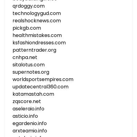
qrdoggy.com
technologygud.com
realshocknews.com
pickgb.com
healthmistakes.com
ksfashiondresses.com
patterntrader.org
cnhpa.net
sitalotus.com
supernotes.org
worldsportsempires.com
updatecentral360.com
katamastah.com
zqscore.net
aseleraio.info
asticio.info
egardenio.info
arxteamio.info