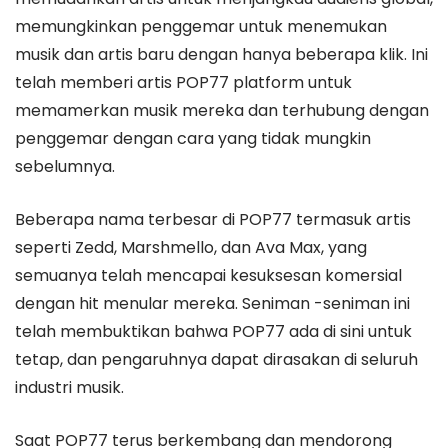
memungkinkan penggemar untuk menemukan
musik dan artis baru dengan hanya beberapa klik. Ini
telah memberi artis POP77 platform untuk
memamerkan musik mereka dan terhubung dengan
penggemar dengan cara yang tidak mungkin
sebelumnya.
Beberapa nama terbesar di POP77 termasuk artis
seperti Zedd, Marshmello, dan Ava Max, yang
semuanya telah mencapai kesuksesan komersial
dengan hit menular mereka. Seniman -seniman ini
telah membuktikan bahwa POP77 ada di sini untuk
tetap, dan pengaruhnya dapat dirasakan di seluruh
industri musik.
Saat POP77 terus berkembang dan mendorong