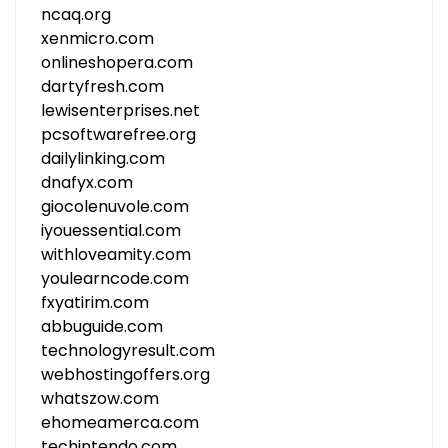
ncaq.org
xenmicro.com
onlineshopera.com
dartyfresh.com
lewisenterprises.net
pcsoftwarefree.org
dailylinking.com
dnafyx.com
giocolenuvole.com
iyouessential.com
withloveamity.com
youlearncode.com
fxyatirim.com
abbuguide.com
technologyresult.com
webhostingoffers.org
whatszow.com
ehomeamerca.com
techintendo.com