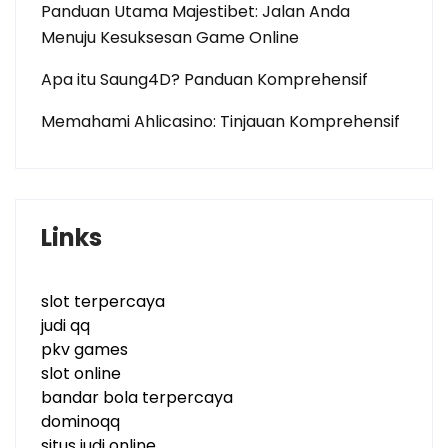
Panduan Utama Majestibet: Jalan Anda
Menuju Kesuksesan Game Online
Apa itu Saung4D? Panduan Komprehensif
Memahami Ahlicasino: Tinjauan Komprehensif
Links
slot terpercaya
judi qq
pkv games
slot online
bandar bola terpercaya
dominoqq
situs judi online