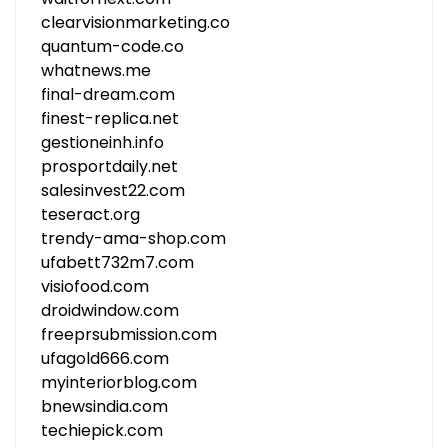
clearvisionmarketing.co
quantum-code.co
whatnews.me
final-dream.com
finest-replica.net
gestioneinh.info
prosportdaily.net
salesinvest22.com
teseract.org
trendy-ama-shop.com
ufabett732m7.com
visiofood.com
droidwindow.com
freeprsubmission.com
ufagold666.com
myinteriorblog.com
bnewsindia.com
techiepick.com