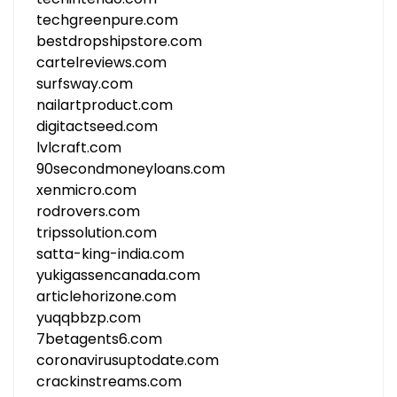
techgreenpure.com
bestdropshipstore.com
cartelreviews.com
surfsway.com
nailartproduct.com
digitactseed.com
lvlcraft.com
90secondmoneyloans.com
xenmicro.com
rodrovers.com
tripssolution.com
satta-king-india.com
yukigassencanada.com
articlehorizone.com
yuqqbbzp.com
7betagents6.com
coronavirusuptodate.com
crackinstreams.com