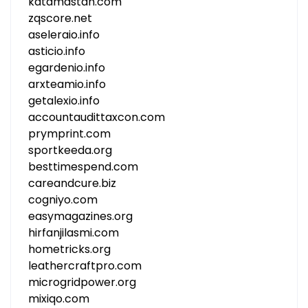
katamastah.com
zqscore.net
aseleraio.info
asticio.info
egardenio.info
arxteamio.info
getalexio.info
accountaudittaxcon.com
prymprint.com
sportkeeda.org
besttimespend.com
careandcure.biz
cogniyo.com
easymagazines.org
hirfanjilasmi.com
hometricks.org
leathercraftpro.com
microgridpower.org
mixiqo.com