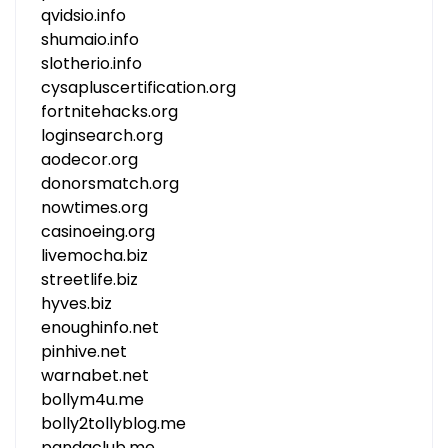
qvidsio.info
shumaio.info
slotherio.info
cysapluscertification.org
fortnitehacks.org
loginsearch.org
aodecor.org
donorsmatch.org
nowtimes.org
casinoeing.org
livemocha.biz
streetlife.biz
hyves.biz
enoughinfo.net
pinhive.net
warnabet.net
bollym4u.me
bolly2tollyblog.me
pandaclub.me