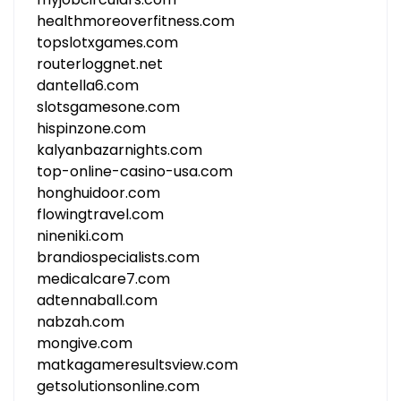
healthmoreoverfitness.com
topslotxgames.com
routerloggnet.net
dantella6.com
slotsgamesone.com
hispinzone.com
kalyanbazarnights.com
top-online-casino-usa.com
honghuidoor.com
flowingtravel.com
nineniki.com
brandiospecialists.com
medicalcare7.com
adtennaball.com
nabzah.com
mongive.com
matkagameresultsview.com
getsolutionsonline.com