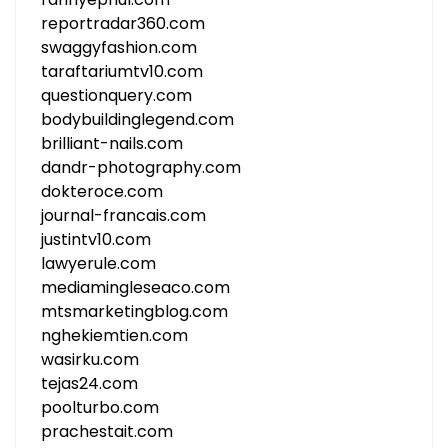
reportradar360.com
swaggyfashion.com
taraftariumtv10.com
questionquery.com
bodybuildinglegend.com
brilliant-nails.com
dandr-photography.com
dokteroce.com
journal-francais.com
justintv10.com
lawyerule.com
mediamingleseaco.com
mtsmarketingblog.com
nghekiemtien.com
wasirku.com
tejas24.com
poolturbo.com
prachestait.com