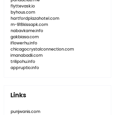
flyttevask.io
byhous.com
hartfordplazahotel.com
m-918kissapk.com
nabavkame.info
gakbiasa.com
iflowerhu.info
chicagocrystalconnection.com
imanabadii.com
trilipohu.info
appruptio.info
Links
punjwanis.com