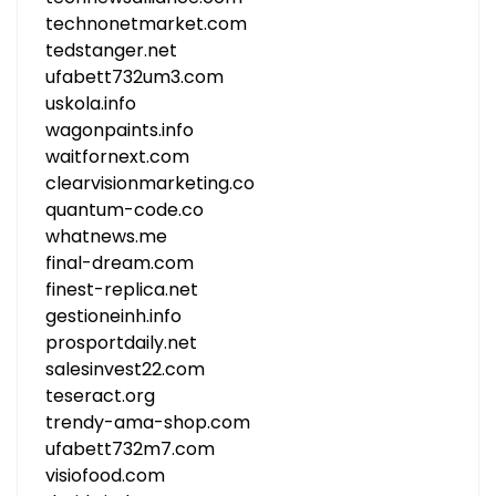
technonetmarket.com
tedstanger.net
ufabett732um3.com
uskola.info
wagonpaints.info
waitfornext.com
clearvisionmarketing.co
quantum-code.co
whatnews.me
final-dream.com
finest-replica.net
gestioneinh.info
prosportdaily.net
salesinvest22.com
teseract.org
trendy-ama-shop.com
ufabett732m7.com
visiofood.com