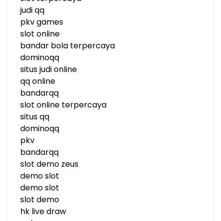
judi qq
pkv games
slot online
bandar bola terpercaya
dominoqq
situs judi online
qq online
bandarqq
slot online terpercaya
situs qq
dominoqq
pkv
bandarqq
slot demo zeus
demo slot
demo slot
slot demo
hk live draw