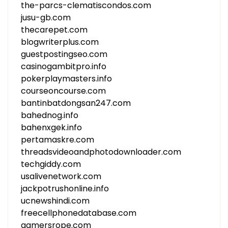
the-parcs-clematiscondos.com
jusu-gb.com
thecarepet.com
blogwriterplus.com
guestpostingseo.com
casinogambitpro.info
pokerplaymasters.info
courseoncourse.com
bantinbatdongsan247.com
bahednog.info
bahenxgek.info
pertamaskre.com
threadsvideoandphotodownloader.com
techgiddy.com
usalivenetwork.com
jackpotrushonline.info
ucnewshindi.com
freecellphonedatabase.com
gamersrope.com