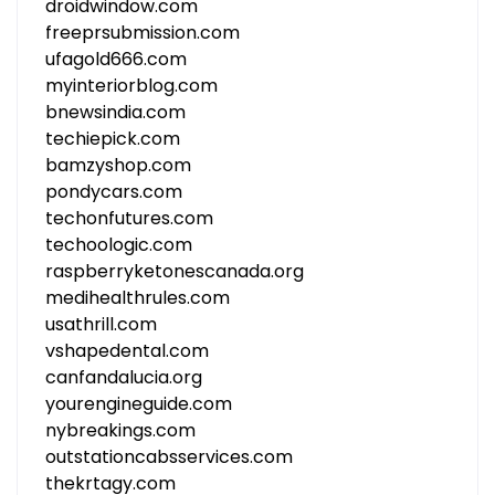
droidwindow.com
freeprsubmission.com
ufagold666.com
myinteriorblog.com
bnewsindia.com
techiepick.com
bamzyshop.com
pondycars.com
techonfutures.com
techoologic.com
raspberryketonescanada.org
medihealthrules.com
usathrill.com
vshapedental.com
canfandalucia.org
yourengineguide.com
nybreakings.com
outstationcabsservices.com
thekrtagy.com