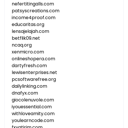
nefertitingalls.com
patsyscreations.com
income4proof.com
educaritas.org
lensajelajah.com
betflik09.net
ncaq.org
xenmicro.com
onlineshopera.com
dartyfresh.com
lewisenterprises.net
pcsoftwarefree.org
dailylinking.com
dnafyx.com
giocolenuvole.com
iyouessential.com
withloveamity.com
youlearncode.com
fxyatirim.com