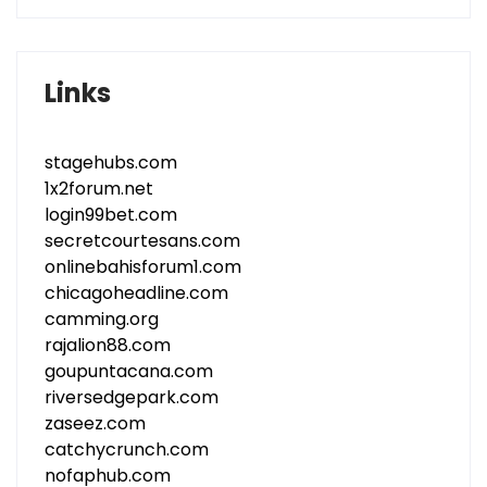
Links
stagehubs.com
1x2forum.net
login99bet.com
secretcourtesans.com
onlinebahisforum1.com
chicagoheadline.com
camming.org
rajalion88.com
goupuntacana.com
riversedgepark.com
zaseez.com
catchycrunch.com
nofaphub.com