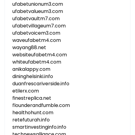
ufabetunionum3.com
ufabetvalueum3.com
ufabetvaultm7.com
ufabetvillageum7.com
ufabetvoicem3.com
waveufabetm4.com
wayang88.net
websiteufabetm4.com
whiteufabetm4.com
anikalappy.com
dininghelsinki.info
duanfrescariverside.info
etilerx.com
finestreplica.net
flounderandfumble.com
healthohunt.com
retefuturah.info
smartinvestinginfo.info
technewsalliance.com