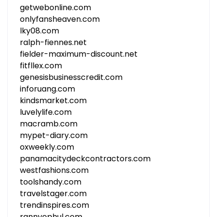
getwebonline.com
onlyfansheaven.com
lky08.com
ralph-fiennes.net
fielder-maximum-discount.net
fitfllex.com
genesisbusinesscredit.com
inforuang.com
kindsmarket.com
luvelylife.com
macramb.com
mypet-diary.com
oxweekly.com
panamacitydeckcontractors.com
westfashions.com
toolshandy.com
travelstager.com
trendinspires.com
rannyephul.com