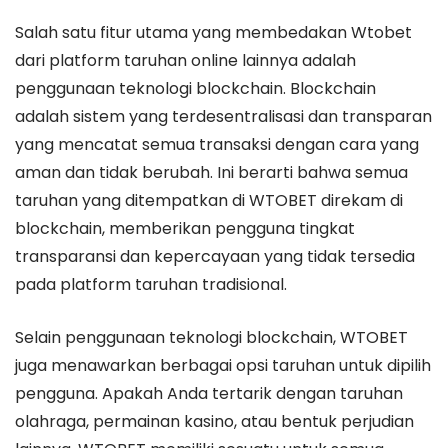
Salah satu fitur utama yang membedakan Wtobet
dari platform taruhan online lainnya adalah
penggunaan teknologi blockchain. Blockchain
adalah sistem yang terdesentralisasi dan transparan
yang mencatat semua transaksi dengan cara yang
aman dan tidak berubah. Ini berarti bahwa semua
taruhan yang ditempatkan di WTOBET direkam di
blockchain, memberikan pengguna tingkat
transparansi dan kepercayaan yang tidak tersedia
pada platform taruhan tradisional.
Selain penggunaan teknologi blockchain, WTOBET
juga menawarkan berbagai opsi taruhan untuk dipilih
pengguna. Apakah Anda tertarik dengan taruhan
olahraga, permainan kasino, atau bentuk perjudian