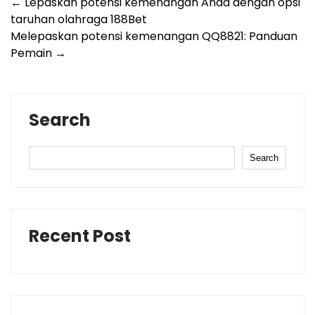
Post
←
Lepaskan potensi kemenangan Anda dengan opsi
taruhan olahraga 188Bet
navigation
Melepaskan potensi kemenangan QQ8821: Panduan
Pemain
→
Search
Search
Recent Post