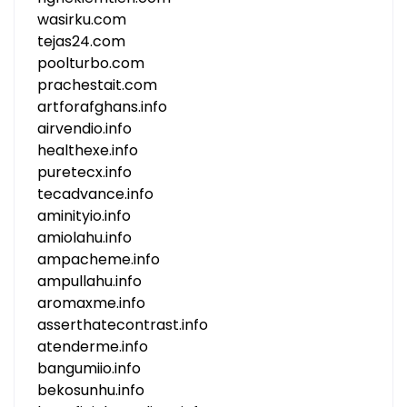
wasirku.com
tejas24.com
poolturbo.com
prachestait.com
artforafghans.info
airvendio.info
healthexe.info
puretecx.info
tecadvance.info
aminityio.info
amiolahu.info
ampacheme.info
ampullahu.info
aromaxme.info
asserthatecontrast.info
atenderme.info
bangumiio.info
bekosunhu.info