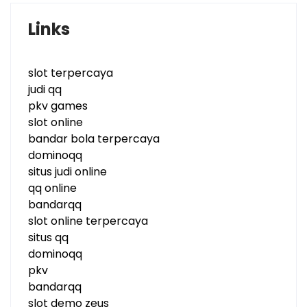
Links
slot terpercaya
judi qq
pkv games
slot online
bandar bola terpercaya
dominoqq
situs judi online
qq online
bandarqq
slot online terpercaya
situs qq
dominoqq
pkv
bandarqq
slot demo zeus