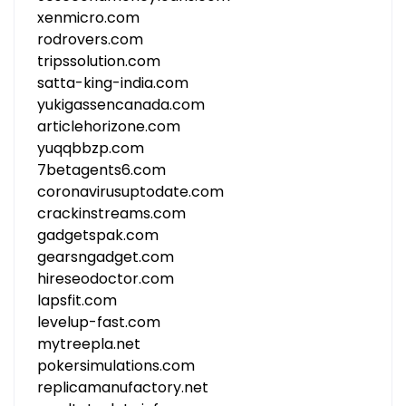
xenmicro.com
rodrovers.com
tripssolution.com
satta-king-india.com
yukigassencanada.com
articlehorizone.com
yuqqbbzp.com
7betagents6.com
coronavirusuptodate.com
crackinstreams.com
gadgetspak.com
gearsngadget.com
hireseodoctor.com
lapsfit.com
levelup-fast.com
mytreepla.net
pokersimulations.com
replicamanufactory.net