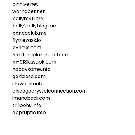
pinhive.net
warnabet.net
bollym4u.me
bolly2tollyblog.me
pandaclub.me
flyttevask.io
byhous.com
hartfordplazahotel.com
m-918kissapk.com
nabavkame.info
gakbiasa.com
iflowerhu.info
chicagocrystalconnection.com
imanabadii.com
trilipohu.info
appruptio.info