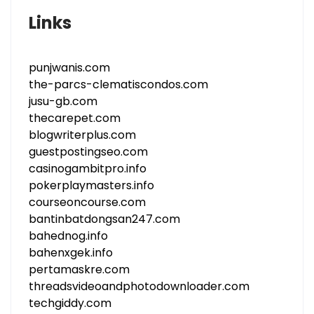
Links
punjwanis.com
the-parcs-clematiscondos.com
jusu-gb.com
thecarepet.com
blogwriterplus.com
guestpostingseo.com
casinogambitpro.info
pokerplaymasters.info
courseoncourse.com
bantinbatdongsan247.com
bahednog.info
bahenxgek.info
pertamaskre.com
threadsvideoandphotodownloader.com
techgiddy.com