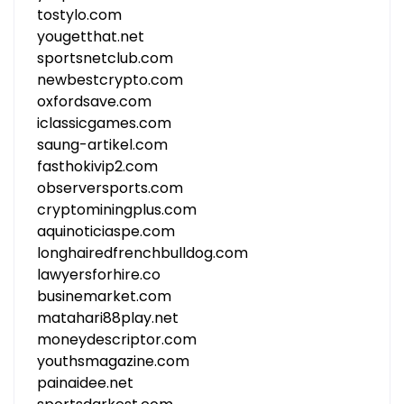
tostylo.com
yougetthat.net
sportsnetclub.com
newbestcrypto.com
oxfordsave.com
iclassicgames.com
saung-artikel.com
fasthokivip2.com
observersports.com
cryptominingplus.com
aquinoticiaspe.com
longhairedfrenchbulldog.com
lawyersforhire.co
businemarket.com
matahari88play.net
moneydescriptor.com
youthsmagazine.com
painaidee.net