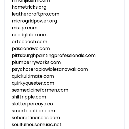
hirfanjilasmi.com
hometricks.org
leathercraftpro.com
microgridpower.org
mixiqo.com
needglobe.com
ortocoach.com
passionawe.com
pittsburghpaintingprofessionals.com
plumberryworks.com
psychoterapiawioletanowak.com
quickultimate.com
quirkyquester.com
sexmedicineformen.com
shiftripple.com
slotterpercaya.co
smartcoolbox.com
sohanjitfinances.com
soulfulhousemusic.net