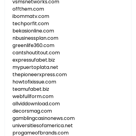
vsmsnetworks.com
offthem.com
ibommatv.com
techporfit.com
bekasionline.com
nbusinessplan.com
greenlife360.com
cantshoutitout.com
expressufabet.biz
mypuertoplata.net
thepioneerxpress.com
howtofixissue.com
teamufabet.biz
webfullform.com
allviddownload.com
decorsmag.com
gamblingcasinonews.com
universitiesofamerica.net
progameofbrands.com