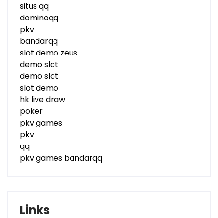
situs qq
dominoqq
pkv
bandarqq
slot demo zeus
demo slot
demo slot
slot demo
hk live draw
poker
pkv games
pkv
qq
pkv games bandarqq
Links