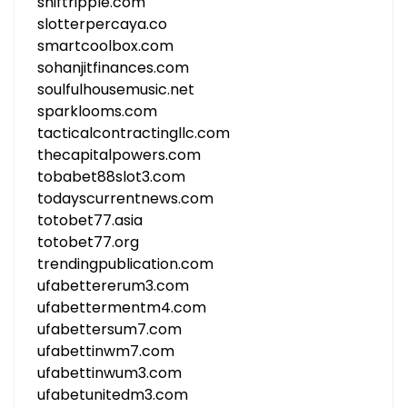
shiftripple.com
slotterpercaya.co
smartcoolbox.com
sohanjitfinances.com
soulfulhousemusic.net
sparklooms.com
tacticalcontractingllc.com
thecapitalpowers.com
tobabet88slot3.com
todayscurrentnews.com
totobet77.asia
totobet77.org
trendingpublication.com
ufabettererum3.com
ufabettermentm4.com
ufabettersum7.com
ufabettinwm7.com
ufabettinwum3.com
ufabetunitedm3.com