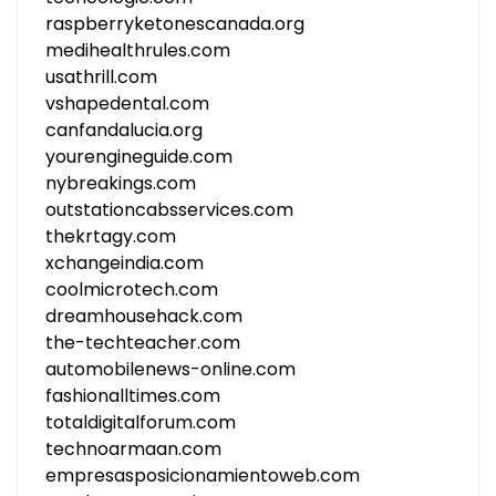
raspberryketonescanada.org
medihealthrules.com
usathrill.com
vshapedental.com
canfandalucia.org
yourengineguide.com
nybreakings.com
outstationcabsservices.com
thekrtagy.com
xchangeindia.com
coolmicrotech.com
dreamhousehack.com
the-techteacher.com
automobilenews-online.com
fashionalltimes.com
totaldigitalforum.com
technoarmaan.com
empresasposicionamientoweb.com