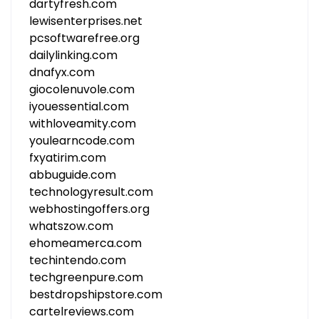
dartyfresh.com
lewisenterprises.net
pcsoftwarefree.org
dailylinking.com
dnafyx.com
giocolenuvole.com
iyouessential.com
withloveamity.com
youlearncode.com
fxyatirim.com
abbuguide.com
technologyresult.com
webhostingoffers.org
whatszow.com
ehomeamerca.com
techintendo.com
techgreenpure.com
bestdropshipstore.com
cartelreviews.com