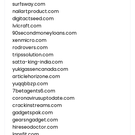
surfsway.com
nailartproduct.com
digitactseed.com
lvlcraft.com
90secondmoneyloans.com
xenmicro.com
rodrovers.com
tripssolution.com
satta-king-india.com
yukigassencanada.com
articlehorizone.com
yuqqbbzp.com
7betagents6.com
coronavirusuptodate.com
crackinstreams.com
gadgetspak.com
gearsngadget.com
hireseodoctor.com
lapsfit.com