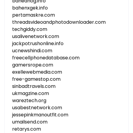
bahednog.info
bahenxgek.info
pertamaskre.com
threadsvideoandphotodownloader.com
techgiddy.com
usalivenetwork.com
jackpotrushonline.info
ucnewshindi.com
freecellphonedatabase.com
gamersrope.com
exellewebmedia.com
free-gamestop.com
sinbadtravels.com
ukmagzine.com
wareztech.org
usabestnetwork.com
jessepinkmanoutfit.com
umailsend.com
retarys.com