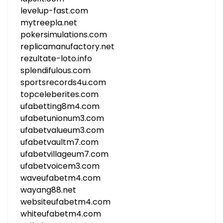
levelup-fast.com
mytreepla.net
pokersimulations.com
replicamanufactory.net
rezultate-loto.info
splendifulous.com
sportsrecords4u.com
topceleberites.com
ufabetting8m4.com
ufabetunionum3.com
ufabetvalueum3.com
ufabetvaultm7.com
ufabetvillageum7.com
ufabetvoicem3.com
waveufabetm4.com
wayang88.net
websiteufabetm4.com
whiteufabetm4.com