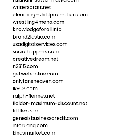
writerscraft.net
elearning-childprotection.com
wrestling4mena.com
knowledgeforall.info
brand2lastio.com
usadigitalservices.com
socialhoppers.com
creativedream.net
n2315.com
getwebonline.com
onlyfansheaven.com
lky08.com
ralph-fiennes.net
fielder-maximum-discount.net
fitfllex.com
genesisbusinesscredit.com
inforuang.com
kindsmarket.com