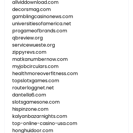
allviddownload.com
decorsmag.com
gamblingcasinonews.com
universitiesofamerica.net
progameofbrands.com
qbreview.org
servicewueste.org
zippyrevs.com
matkanumbernow.com
myjobcirculars.com
healthmoreoverfitness.com
topslotxgames.com
routerloggnet.net
dantella6.com
slotsgamesone.com
hispinzone.com
kalyanbazarnights.com
top-online-casino-usa.com
honghuidoor.com