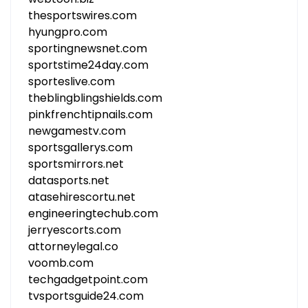
thesportswires.com
hyungpro.com
sportingnewsnet.com
sportstime24day.com
sporteslive.com
theblingblingshields.com
pinkfrenchtipnails.com
newgamestv.com
sportsgallerys.com
sportsmirrors.net
datasports.net
atasehirescortu.net
engineeringtechub.com
jerryescorts.com
attorneylegal.co
voomb.com
techgadgetpoint.com
tvsportsguide24.com