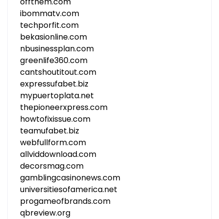
offthem.com
ibommatv.com
techporfit.com
bekasionline.com
nbusinessplan.com
greenlife360.com
cantshoutitout.com
expressufabet.biz
mypuertoplata.net
thepioneerxpress.com
howtofixissue.com
teamufabet.biz
webfullform.com
allviddownload.com
decorsmag.com
gamblingcasinonews.com
universitiesofamerica.net
progameofbrands.com
qbreview.org