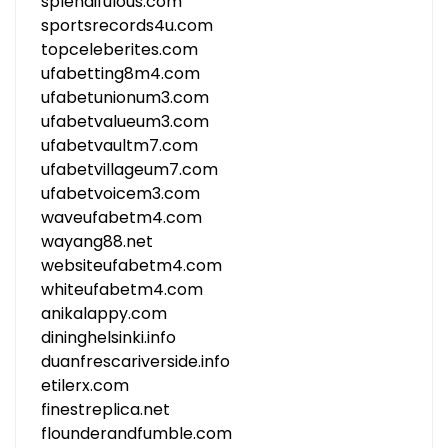
splendifulous.com
sportsrecords4u.com
topceleberites.com
ufabetting8m4.com
ufabetunionum3.com
ufabetvalueum3.com
ufabetvaultm7.com
ufabetvillageum7.com
ufabetvoicem3.com
waveufabetm4.com
wayang88.net
websiteufabetm4.com
whiteufabetm4.com
anikalappy.com
dininghelsinki.info
duanfrescariverside.info
etilerx.com
finestreplica.net
flounderandfumble.com