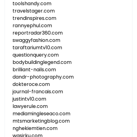
toolshandy.com
travelstager.com
trendinspires.com
rannyephul.com
reportradar360.com
swaggyfashion.com
taraftariumtv10.com
questionquery.com
bodybuildinglegend.com
brilliant-nails.com
dandr-photography.com
dokteroce.com
journal-francais.com
justintv10.com
lawyerule.com
mediamingleseaco.com
mtsmarketingblog.com
nghekiemtien.com
wasirku.com