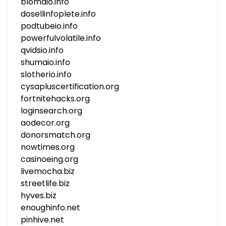
blomaio.info
dosellinfoplete.info
podtubeio.info
powerfulvolatile.info
qvidsio.info
shumaio.info
slotherio.info
cysapluscertification.org
fortnitehacks.org
loginsearch.org
aodecor.org
donorsmatch.org
nowtimes.org
casinoeing.org
livemocha.biz
streetlife.biz
hyves.biz
enoughinfo.net
pinhive.net