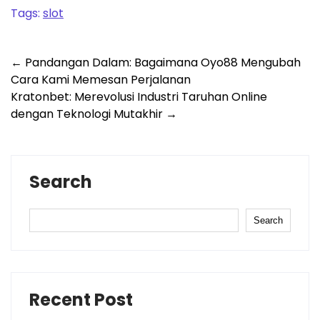
Tags:
slot
Post
←
Pandangan Dalam: Bagaimana Oyo88 Mengubah
Cara Kami Memesan Perjalanan
navigation
Kratonbet: Merevolusi Industri Taruhan Online
dengan Teknologi Mutakhir
→
Search
Search
Recent Post