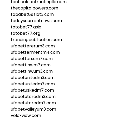
tacticalcontractingllc.com
thecapitalpowers.com
tobabet88slot3.com
todayscurrentnews.com
totobet77.asia
totobet77.org
trendingpublication.com
ufabettererum3.com
ufabettermentm4.com
ufabettersum7.com
ufabettinwm7.com
ufabettinwum3.com
ufabetunitedm3.com
ufabetunitedm7.com
ufabetuskedm7.com
ufabetutoredm3.com
ufabetutoredm7.com
ufabetvalleyum3.com
veloxview.com