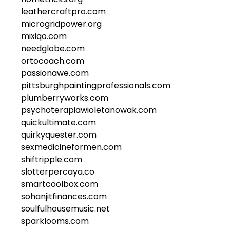
leathercraftpro.com
microgridpower.org
mixiqo.com
needglobe.com
ortocoach.com
passionawe.com
pittsburghpaintingprofessionals.com
plumberryworks.com
psychoterapiawioletanowak.com
quickultimate.com
quirkyquester.com
sexmedicineformen.com
shiftripple.com
slotterpercaya.co
smartcoolbox.com
sohanjitfinances.com
soulfulhousemusic.net
sparklooms.com