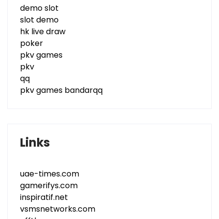
demo slot
slot demo
hk live draw
poker
pkv games
pkv
qq
pkv games bandarqq
Links
uae-times.com
gamerifys.com
inspiratif.net
vsmsnetworks.com