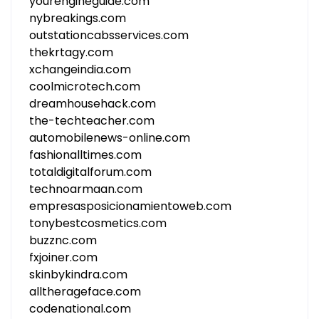
yourengineguide.com
nybreakings.com
outstationcabsservices.com
thekrtagy.com
xchangeindia.com
coolmicrotech.com
dreamhousehack.com
the-techteacher.com
automobilenews-online.com
fashionalltimes.com
totaldigitalforum.com
technoarmaan.com
empresasposicionamientoweb.com
tonybestcosmetics.com
buzznc.com
fxjoiner.com
skinbykindra.com
alltherageface.com
codenational.com