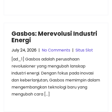
Gasbos: Merevolusi Industri
Energi
July 24, 2026
|
No Comments
|
Situs Slot
[ad_1] Gasbos adalah perusahaan
revolusioner yang mengubah lanskap
industri energi. Dengan fokus pada inovasi
dan keberlanjutan, Gasbos memimpin dalam
mengembangkan teknologi baru yang
mengubah cara […]