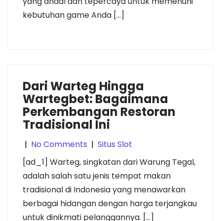
yang andal dan tepercaya untuk memenuhi
kebutuhan game Anda […]
Dari Warteg Hingga
Wartegbet: Bagaimana
Perkembangan Restoran
Tradisional Ini
|
No Comments
|
Situs Slot
[ad_1] Warteg, singkatan dari Warung Tegal,
adalah salah satu jenis tempat makan
tradisional di Indonesia yang menawarkan
berbagai hidangan dengan harga terjangkau
untuk dinikmati pelanggannya. […]