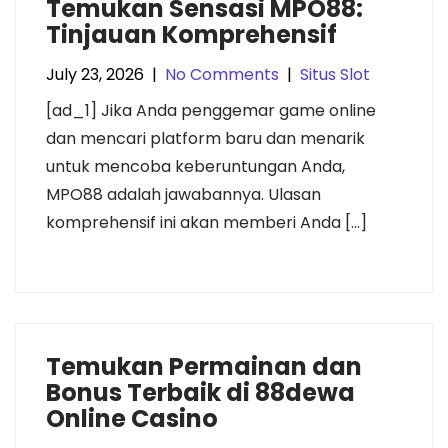
Temukan Sensasi MPO88:
Tinjauan Komprehensif
July 23, 2026
|
No Comments
|
Situs Slot
[ad_1] Jika Anda penggemar game online
dan mencari platform baru dan menarik
untuk mencoba keberuntungan Anda,
MPO88 adalah jawabannya. Ulasan
komprehensif ini akan memberi Anda […]
Temukan Permainan dan
Bonus Terbaik di 88dewa
Online Casino