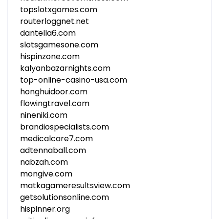
topslotxgames.com
routerloggnet.net
dantella6.com
slotsgamesone.com
hispinzone.com
kalyanbazarnights.com
top-online-casino-usa.com
honghuidoor.com
flowingtravel.com
nineniki.com
brandiospecialists.com
medicalcare7.com
adtennaball.com
nabzah.com
mongive.com
matkagameresultsview.com
getsolutionsonline.com
hispinner.org