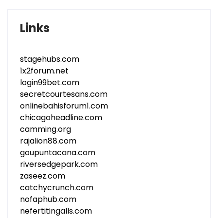
Links
stagehubs.com
1x2forum.net
login99bet.com
secretcourtesans.com
onlinebahisforum1.com
chicagoheadline.com
camming.org
rajalion88.com
goupuntacana.com
riversedgepark.com
zaseez.com
catchycrunch.com
nofaphub.com
nefertitingalls.com