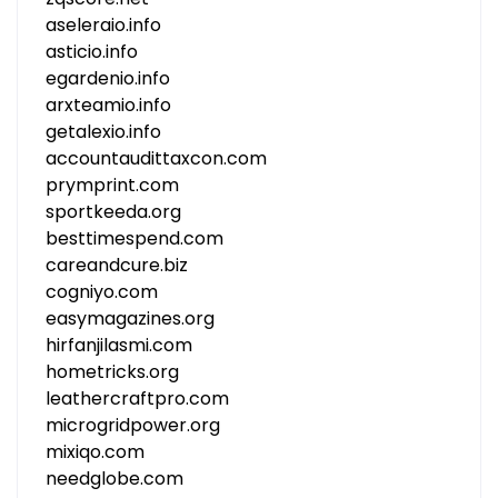
aseleraio.info
asticio.info
egardenio.info
arxteamio.info
getalexio.info
accountaudittaxcon.com
prymprint.com
sportkeeda.org
besttimespend.com
careandcure.biz
cogniyo.com
easymagazines.org
hirfanjilasmi.com
hometricks.org
leathercraftpro.com
microgridpower.org
mixiqo.com
needglobe.com