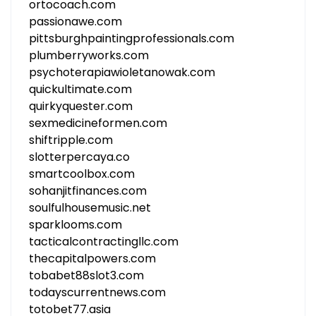
ortocoach.com
passionawe.com
pittsburghpaintingprofessionals.com
plumberryworks.com
psychoterapiawioletanowak.com
quickultimate.com
quirkyquester.com
sexmedicineformen.com
shiftripple.com
slotterpercaya.co
smartcoolbox.com
sohanjitfinances.com
soulfulhousemusic.net
sparklooms.com
tacticalcontractingllc.com
thecapitalpowers.com
tobabet88slot3.com
todayscurrentnews.com
totobet77.asia