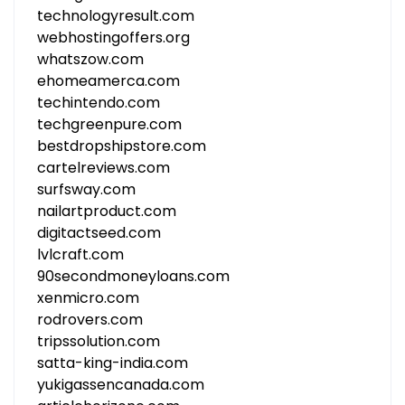
technologyresult.com
webhostingoffers.org
whatszow.com
ehomeamerca.com
techintendo.com
techgreenpure.com
bestdropshipstore.com
cartelreviews.com
surfsway.com
nailartproduct.com
digitactseed.com
lvlcraft.com
90secondmoneyloans.com
xenmicro.com
rodrovers.com
tripssolution.com
satta-king-india.com
yukigassencanada.com