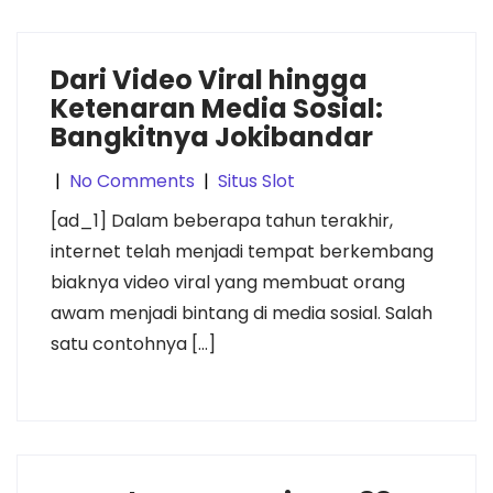
Dari Video Viral hingga
Ketenaran Media Sosial:
Bangkitnya Jokibandar
|
No Comments
|
Situs Slot
[ad_1] Dalam beberapa tahun terakhir,
internet telah menjadi tempat berkembang
biaknya video viral yang membuat orang
awam menjadi bintang di media sosial. Salah
satu contohnya […]