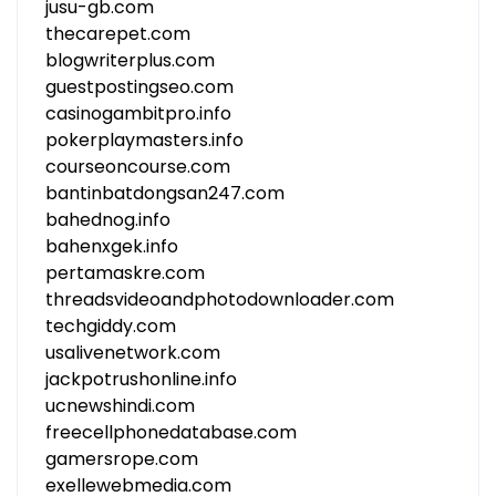
jusu-gb.com
thecarepet.com
blogwriterplus.com
guestpostingseo.com
casinogambitpro.info
pokerplaymasters.info
courseoncourse.com
bantinbatdongsan247.com
bahednog.info
bahenxgek.info
pertamaskre.com
threadsvideoandphotodownloader.com
techgiddy.com
usalivenetwork.com
jackpotrushonline.info
ucnewshindi.com
freecellphonedatabase.com
gamersrope.com
exellewebmedia.com